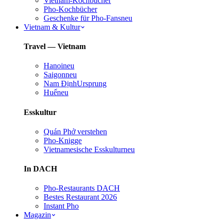
Vietnam-Kochbücher
Pho-Kochbücher
Geschenke für Pho-Fans
neu
Vietnam & Kultur
Travel — Vietnam
Hanoi
neu
Saigon
neu
Nam Định
Ursprung
Huế
neu
Esskultur
Quán Phở verstehen
Pho-Knigge
Vietnamesische Esskultur
neu
In DACH
Pho-Restaurants DACH
Bestes Restaurant 2026
Instant Pho
Magazin