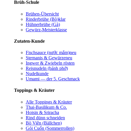
Brüh-Schule
Brühen-Übersicht
Rinderbrühe (Bò)
klar
Hühnerbrühe (Gà)
Gewürz-Meisterklasse
Zutaten-Kunde
Fischsauce (nước mắm)
neu
Sternanis & Gewürze
neu
Ingwer & Zwiebeln rösten
Reisnudeln (bánh phở)
Nudelkunde
Umami — der 5. Geschmack
Toppings & Kräuter
Alle Toppings & Kräuter
Thai-Basilikum & Co.
Hoisin & Sriracha
Rind dünn schneiden
Bò Viên (Bällchen)
Gỏi Cuốn (Sommerrollen)