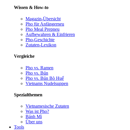
Wissen & How-to
Magazin-Übersicht
Pho für Anfänger
neu
Pho Meal Prep
neu
Aufbewahren & Einfrieren
Pho-Geschichte
Zutaten-Lexikon
Vergleiche
Pho vs. Ramen
Pho vs. Bún
Pho vs. Bún Bò Huế
Vietnams Nudelsuppen
Spezialthemen
Vietnamesische Zutaten
Was ist Pho?
Bánh Mì
Über uns
Tools