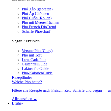
Phở Xào (gebraten)
Phở Áp Chảo
neu
Phở Cuốn (Rollen)
Pho mit Meeresfrüchten
Pho French Dip
Trend
Scharfe Pho
scharf
Vegan / Frei von
Vegane Pho (Chay)
Pho mit Tofu
Low-Carb-Pho
Glutenfrei
Guide
Laktosefrei
Guide
Pho-Kalorien
Guide
Rezeptfinder
Welche Pho heute?
Filtere alle Rezepte nach Fleisch, Zeit, Schärfe und vegan — u
Alle ansehen →
Brühe