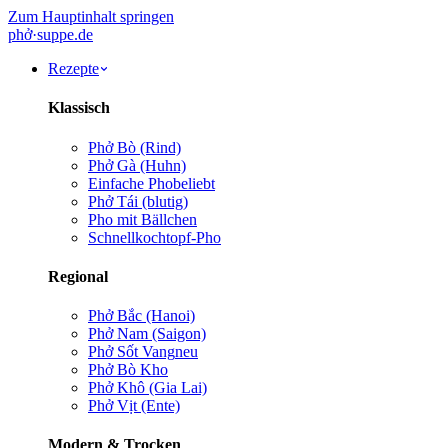
Zum Hauptinhalt springen
phở
·
suppe
.de
Rezepte
Klassisch
Phở Bò (Rind)
Phở Gà (Huhn)
Einfache Pho
beliebt
Phở Tái (blutig)
Pho mit Bällchen
Schnellkochtopf-Pho
Regional
Phở Bắc (Hanoi)
Phở Nam (Saigon)
Phở Sốt Vang
neu
Phở Bò Kho
Phở Khô (Gia Lai)
Phở Vịt (Ente)
Modern & Trocken