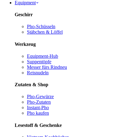
Equipment
Geschirr
Pho-Schüsseln
Stäbchen & Löffel
Werkzeug
Equipment-Hub
Suppentöpfe
Messer fürs Rind
neu
Reisnudeln
Zutaten & Shop
Pho-Gewürze
Pho-Zutaten
Instant-Pho
Pho kaufen
Lesestoff & Geschenke