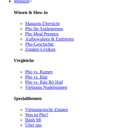
Magazin
Wissen & How-to
Magazin-Übersicht
Pho für Anfänger
neu
Pho Meal Prep
neu
Aufbewahren & Einfrieren
Pho-Geschichte
Zutaten-Lexikon
Vergleiche
Pho vs. Ramen
Pho vs. Bún
Pho vs. Bún Bò Huế
Vietnams Nudelsuppen
Spezialthemen
Vietnamesische Zutaten
Was ist Pho?
Bánh Mì
Über uns