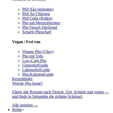
Phở Xào (gebraten)
Phở Áp Chảo
neu
Phở Cuốn (Rollen)
Pho mit Meeresfrüchten
Pho French Dip
Trend
Scharfe Pho
scharf
Vegan / Frei von
Vegane Pho (Chay)
Pho mit Tofu
Low-Carb-Pho
Glutenfrei
Guide
Laktosefrei
Guide
Pho-Kalorien
Guide
Rezeptfinder
Welche Pho heute?
Filtere alle Rezepte nach Fleisch, Zeit, Schärfe und vegan —
und finde in Sekunden die richtige Schüssel.
Alle ansehen →
Brühe