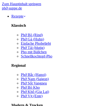
Zum Hauptinhalt springen
phở
·
suppe
.de
Rezepte
Klassisch
Phở Bò (Rind)
Phở Gà (Huhn)
Einfache Pho
beliebt
Phở Tái (blutig)
Pho mit Bällchen
Schnellkochtopf-Pho
Regional
Phở Bắc (Hanoi)
Phở Nam (Saigon)
Phở Sốt Vang
neu
Phở Bò Kho
Phở Khô (Gia Lai)
Phở Vịt (Ente)
Modern & Trocken