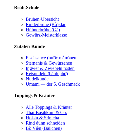
Brüh-Schule
Brühen-Übersicht
Rinderbrühe (Bò)
klar
Hühnerbrühe (Gà)
Gewürz-Meisterklasse
Zutaten-Kunde
Fischsauce (nước mắm)
neu
Sternanis & Gewürze
neu
Ingwer & Zwiebeln rösten
Reisnudeln (bánh phở)
Nudelkunde
Umami — der 5. Geschmack
Toppings & Kräuter
Alle Toppings & Kräuter
Thai-Basilikum & Co.
Hoisin & Sriracha
Rind dünn schneiden
Bò Viên (Bällchen)