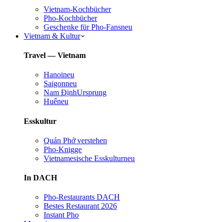
Vietnam-Kochbücher
Pho-Kochbücher
Geschenke für Pho-Fans
neu
Vietnam & Kultur
Travel — Vietnam
Hanoi
neu
Saigon
neu
Nam Định
Ursprung
Huế
neu
Esskultur
Quán Phở verstehen
Pho-Knigge
Vietnamesische Esskultur
neu
In DACH
Pho-Restaurants DACH
Bestes Restaurant 2026
Instant Pho