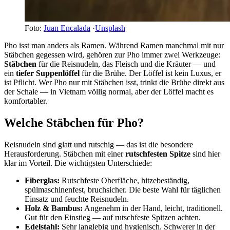
Foto:
Juan Encalada
·
Unsplash
Pho isst man anders als Ramen. Während Ramen manchmal mit nur
Stäbchen gegessen wird, gehören zur Pho immer zwei Werkzeuge:
Stäbchen
für die Reisnudeln, das Fleisch und die Kräuter — und
ein
tiefer Suppenlöffel
für die Brühe. Der Löffel ist kein Luxus, er
ist Pflicht. Wer Pho nur mit Stäbchen isst, trinkt die Brühe direkt aus
der Schale — in Vietnam völlig normal, aber der Löffel macht es
komfortabler.
Welche Stäbchen für Pho?
Reisnudeln sind glatt und rutschig — das ist die besondere
Herausforderung. Stäbchen mit einer
rutschfesten Spitze
sind hier
klar im Vorteil. Die wichtigsten Unterschiede:
Fiberglas:
Rutschfeste Oberfläche, hitzebeständig,
spülmaschinenfest, bruchsicher. Die beste Wahl für täglichen
Einsatz und feuchte Reisnudeln.
Holz & Bambus:
Angenehm in der Hand, leicht, traditionell.
Gut für den Einstieg — auf rutschfeste Spitzen achten.
Edelstahl:
Sehr langlebig und hygienisch. Schwerer in der