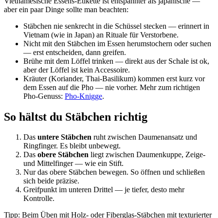
Vietnamesische Essens-Etikette ist entspannter als japanische —
aber ein paar Dinge sollte man beachten:
Stäbchen nie senkrecht in die Schüssel stecken — erinnert in
Vietnam (wie in Japan) an Rituale für Verstorbene.
Nicht mit den Stäbchen im Essen herumstochern oder suchen
— erst entscheiden, dann greifen.
Brühe mit dem Löffel trinken — direkt aus der Schale ist ok,
aber der Löffel ist kein Accessoire.
Kräuter (Koriander, Thai-Basilikum) kommen erst kurz vor
dem Essen auf die Pho — nie vorher. Mehr zum richtigen
Pho-Genuss:
Pho-Knigge
.
So hältst du Stäbchen richtig
Das
untere Stäbchen
ruht zwischen Daumenansatz und
Ringfinger. Es bleibt unbewegt.
Das
obere Stäbchen
liegt zwischen Daumenkuppe, Zeige-
und Mittelfinger — wie ein Stift.
Nur das obere Stäbchen bewegen. So öffnen und schließen
sich beide präzise.
Greifpunkt im unteren Drittel — je tiefer, desto mehr
Kontrolle.
Tipp: Beim Üben mit Holz- oder Fiberglas-Stäbchen mit texturierter