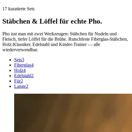
17 kuratierte Sets
Stäbchen & Löffel für
echte Pho
.
Pho isst man mit zwei Werkzeugen: Stäbchen für Nudeln und
Fleisch, tiefer Löffel für die Brühe. Rutschfeste Fiberglas-Stäbchen,
Holz-Klassiker, Edelstahl und Kinder-Trainer — alle
wiederverwendbar.
Sets
3
Fiberglas
4
Holz
4
Edelstahl
2
Für
2
Lange
2