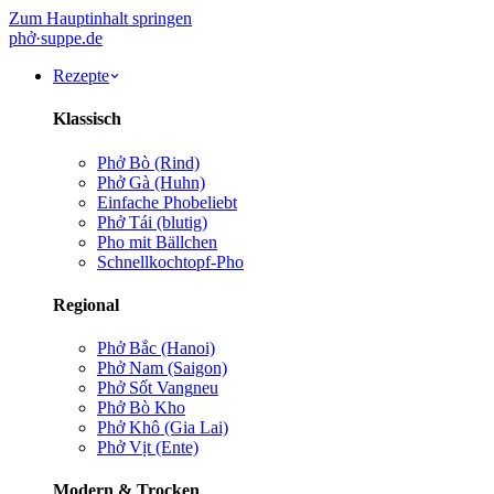
Zum Hauptinhalt springen
phở
·
suppe
.de
Rezepte
Klassisch
Phở Bò (Rind)
Phở Gà (Huhn)
Einfache Pho
beliebt
Phở Tái (blutig)
Pho mit Bällchen
Schnellkochtopf-Pho
Regional
Phở Bắc (Hanoi)
Phở Nam (Saigon)
Phở Sốt Vang
neu
Phở Bò Kho
Phở Khô (Gia Lai)
Phở Vịt (Ente)
Modern & Trocken