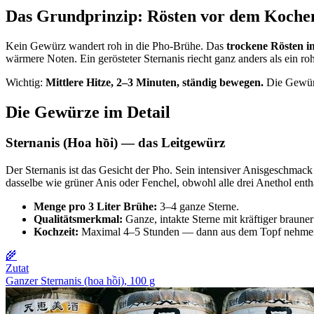
Das Grundprinzip: Rösten vor dem Koche
Kein Gewürz wandert roh in die Pho-Brühe. Das
trockene Rösten i
wärmere Noten. Ein gerösteter Sternanis riecht ganz anders als ein roh
Wichtig:
Mittlere Hitze, 2–3 Minuten, ständig bewegen.
Die Gewürz
Die Gewürze im Detail
Sternanis (Hoa hồi) — das Leitgewürz
Der Sternanis ist das Gesicht der Pho. Sein intensiver Anisgeschmack
dasselbe wie grüner Anis oder Fenchel, obwohl alle drei Anethol enthal
Menge pro 3 Liter Brühe:
3–4 ganze Sterne.
Qualitätsmerkmal:
Ganze, intakte Sterne mit kräftiger braune
Kochzeit:
Maximal 4–5 Stunden — dann aus dem Topf nehmen, so
🌾
Zutat
Ganzer Sternanis (hoa hồi), 100 g