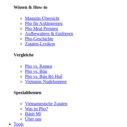
Wissen & How-to
Magazin-Übersicht
Pho für Anfänger
neu
Pho Meal Prep
neu
Aufbewahren & Einfrieren
Pho-Geschichte
Zutaten-Lexikon
Vergleiche
Pho vs. Ramen
Pho vs. Bún
Pho vs. Bún Bò Huế
Vietnams Nudelsuppen
Spezialthemen
Vietnamesische Zutaten
Was ist Pho?
Bánh Mì
Über uns
Tools