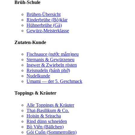
Brüh-Schule
Brühen-Übersicht
Rinderbrühe (Bò)
klar
Hühnerbrühe (Gà)
Gewürz-Meisterklasse
Zutaten-Kunde
Fischsauce (nước mắm)
neu
Sternanis & Gewürze
neu
Ingwer & Zwiebeln rösten
Reisnudeln (bánh phở)
Nudelkunde
Umami — der 5. Geschmack
Toppings & Kräuter
Alle Toppings & Kräuter
Thai-Basilikum & Co.
Hoisin & Sriracha
Rind dünn schneiden
Bò Viên (Bällchen)
Gỏi Cuốn (Sommerrollen)