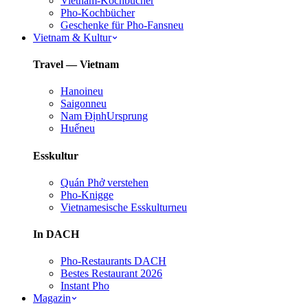
Vietnam-Kochbücher
Pho-Kochbücher
Geschenke für Pho-Fans
neu
Vietnam & Kultur
Travel — Vietnam
Hanoi
neu
Saigon
neu
Nam Định
Ursprung
Huế
neu
Esskultur
Quán Phở verstehen
Pho-Knigge
Vietnamesische Esskultur
neu
In DACH
Pho-Restaurants DACH
Bestes Restaurant 2026
Instant Pho
Magazin