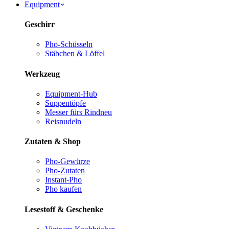
Equipment
Geschirr
Pho-Schüsseln
Stäbchen & Löffel
Werkzeug
Equipment-Hub
Suppentöpfe
Messer fürs Rind
neu
Reisnudeln
Zutaten & Shop
Pho-Gewürze
Pho-Zutaten
Instant-Pho
Pho kaufen
Lesestoff & Geschenke