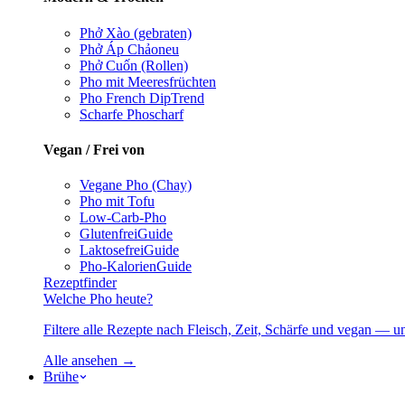
Phở Xào (gebraten)
Phở Áp Chảo
neu
Phở Cuốn (Rollen)
Pho mit Meeresfrüchten
Pho French Dip
Trend
Scharfe Pho
scharf
Vegan / Frei von
Vegane Pho (Chay)
Pho mit Tofu
Low-Carb-Pho
Glutenfrei
Guide
Laktosefrei
Guide
Pho-Kalorien
Guide
Rezeptfinder
Welche Pho heute?
Filtere alle Rezepte nach Fleisch, Zeit, Schärfe und vegan — u
Alle ansehen →
Brühe