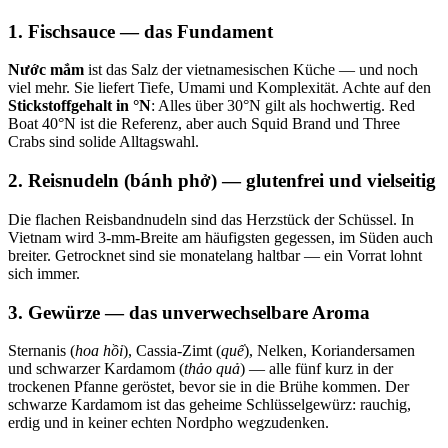
1. Fischsauce — das Fundament
Nước mắm
ist das Salz der vietnamesischen Küche — und noch
viel mehr. Sie liefert Tiefe, Umami und Komplexität. Achte auf den
Stickstoffgehalt in °N
: Alles über 30°N gilt als hochwertig. Red
Boat 40°N ist die Referenz, aber auch Squid Brand und Three
Crabs sind solide Alltagswahl.
2. Reisnudeln (bánh phở) — glutenfrei und vielseitig
Die flachen Reisbandnudeln sind das Herzstück der Schüssel. In
Vietnam wird 3-mm-Breite am häufigsten gegessen, im Süden auch
breiter. Getrocknet sind sie monatelang haltbar — ein Vorrat lohnt
sich immer.
3. Gewürze — das unverwechselbare Aroma
Sternanis (
hoa hồi
), Cassia-Zimt (
quế
), Nelken, Koriandersamen
und schwarzer Kardamom (
thảo quả
) — alle fünf kurz in der
trockenen Pfanne geröstet, bevor sie in die Brühe kommen. Der
schwarze Kardamom ist das geheime Schlüsselgewürz: rauchig,
erdig und in keiner echten Nordpho wegzudenken.