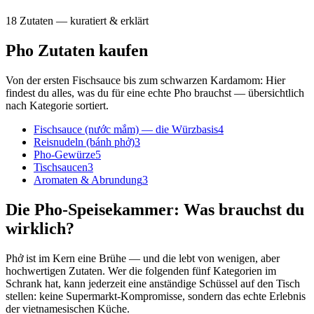
18 Zutaten — kuratiert & erklärt
Pho Zutaten
kaufen
Von der ersten Fischsauce bis zum schwarzen Kardamom: Hier
findest du alles, was du für eine echte Pho brauchst — übersichtlich
nach Kategorie sortiert.
Fischsauce (nước mắm) — die Würzbasis
4
Reisnudeln (bánh phở)
3
Pho-Gewürze
5
Tischsaucen
3
Aromaten & Abrundung
3
Die Pho-Speisekammer: Was brauchst du
wirklich?
Phở ist im Kern eine Brühe — und die lebt von wenigen, aber
hochwertigen Zutaten. Wer die folgenden fünf Kategorien im
Schrank hat, kann jederzeit eine anständige Schüssel auf den Tisch
stellen: keine Supermarkt-Kompromisse, sondern das echte Erlebnis
der vietnamesischen Küche.