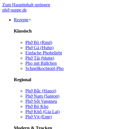
Zum Hauptinhalt springen
phở
·
suppe
.de
Rezepte
Klassisch
Phở Bò (Rind)
Phở Gà (Huhn)
Einfache Pho
beliebt
Phở Tái (blutig)
Pho mit Bällchen
Schnellkochtopf-Pho
Regional
Phở Bắc (Hanoi)
Phở Nam (Saigon)
Phở Sốt Vang
neu
Phở Bò Kho
Phở Khô (Gia Lai)
Phở Vịt (Ente)
Modern & Trocken