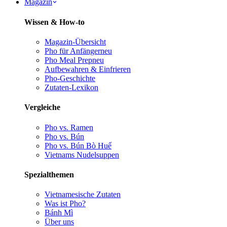
Magazin
Wissen & How-to
Magazin-Übersicht
Pho für Anfänger
neu
Pho Meal Prep
neu
Aufbewahren & Einfrieren
Pho-Geschichte
Zutaten-Lexikon
Vergleiche
Pho vs. Ramen
Pho vs. Bún
Pho vs. Bún Bò Huế
Vietnams Nudelsuppen
Spezialthemen
Vietnamesische Zutaten
Was ist Pho?
Bánh Mì
Über uns