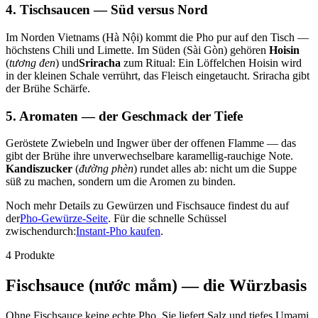
4. Tischsaucen — Süd versus Nord
Im Norden Vietnams (Hà Nội) kommt die Pho pur auf den Tisch —
höchstens Chili und Limette. Im Süden (Sài Gòn) gehören
Hoisin
(
tương đen
) und
Sriracha
zum Ritual: Ein Löffelchen Hoisin wird
in der kleinen Schale verrührt, das Fleisch eingetaucht. Sriracha gibt
der Brühe Schärfe.
5. Aromaten — der Geschmack der Tiefe
Geröstete Zwiebeln und Ingwer über der offenen Flamme — das
gibt der Brühe ihre unverwechselbare karamellig-rauchige Note.
Kandiszucker
(
đường phèn
) rundet alles ab: nicht um die Suppe
süß zu machen, sondern um die Aromen zu binden.
Noch mehr Details zu Gewürzen und Fischsauce findest du auf
der
Pho-Gewürze-Seite
. Für die schnelle Schüssel
zwischendurch:
Instant-Pho kaufen
.
4 Produkte
Fischsauce (nước mắm) — die Würzbasis
Ohne Fischsauce keine echte Pho. Sie liefert Salz und tiefes Umami.