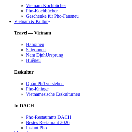
Vietnam-Kochbücher
Pho-Kochbücher
Geschenke für Pho-Fans
neu
Vietnam & Kultur
Travel — Vietnam
Hanoi
neu
Saigon
neu
Nam Định
Ursprung
Huế
neu
Esskultur
Quán Phở verstehen
Pho-Knigge
Vietnamesische Esskultur
neu
In DACH
Pho-Restaurants DACH
Bestes Restaurant 2026
Instant Pho