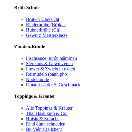
Brüh-Schule
Brühen-Übersicht
Rinderbrühe (Bò)
klar
Hühnerbrühe (Gà)
Gewürz-Meisterklasse
Zutaten-Kunde
Fischsauce (nước mắm)
neu
Sternanis & Gewürze
neu
Ingwer & Zwiebeln rösten
Reisnudeln (bánh phở)
Nudelkunde
Umami — der 5. Geschmack
Toppings & Kräuter
Alle Toppings & Kräuter
Thai-Basilikum & Co.
Hoisin & Sriracha
Rind dünn schneiden
Bò Viên (Bällchen)