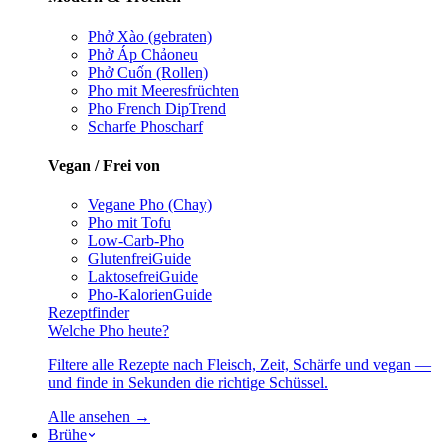
Phở Xào (gebraten)
Phở Áp Chảo
neu
Phở Cuốn (Rollen)
Pho mit Meeresfrüchten
Pho French Dip
Trend
Scharfe Pho
scharf
Vegan / Frei von
Vegane Pho (Chay)
Pho mit Tofu
Low-Carb-Pho
Glutenfrei
Guide
Laktosefrei
Guide
Pho-Kalorien
Guide
Rezeptfinder
Welche Pho heute?
Filtere alle Rezepte nach Fleisch, Zeit, Schärfe und vegan —
und finde in Sekunden die richtige Schüssel.
Alle ansehen →
Brühe