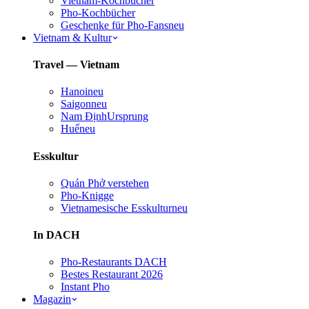
Vietnam-Kochbücher
Pho-Kochbücher
Geschenke für Pho-Fans
neu
Vietnam & Kultur
Travel — Vietnam
Hanoi
neu
Saigon
neu
Nam Định
Ursprung
Huế
neu
Esskultur
Quán Phở verstehen
Pho-Knigge
Vietnamesische Esskultur
neu
In DACH
Pho-Restaurants DACH
Bestes Restaurant 2026
Instant Pho
Magazin