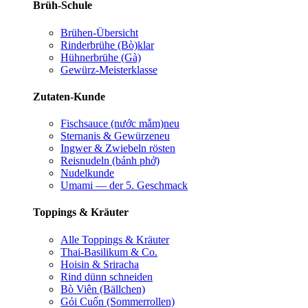
Brüh-Schule
Brühen-Übersicht
Rinderbrühe (Bò)
klar
Hühnerbrühe (Gà)
Gewürz-Meisterklasse
Zutaten-Kunde
Fischsauce (nước mắm)
neu
Sternanis & Gewürze
neu
Ingwer & Zwiebeln rösten
Reisnudeln (bánh phở)
Nudelkunde
Umami — der 5. Geschmack
Toppings & Kräuter
Alle Toppings & Kräuter
Thai-Basilikum & Co.
Hoisin & Sriracha
Rind dünn schneiden
Bò Viên (Bällchen)
Gỏi Cuốn (Sommerrollen)