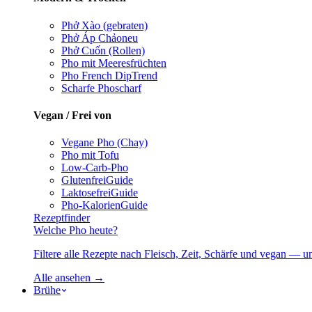
Phở Xào (gebraten)
Phở Áp Chảo
neu
Phở Cuốn (Rollen)
Pho mit Meeresfrüchten
Pho French Dip
Trend
Scharfe Pho
scharf
Vegan / Frei von
Vegane Pho (Chay)
Pho mit Tofu
Low-Carb-Pho
Glutenfrei
Guide
Laktosefrei
Guide
Pho-Kalorien
Guide
Rezeptfinder
Welche Pho heute?
Filtere alle Rezepte nach Fleisch, Zeit, Schärfe und vegan — u
Alle ansehen →
Brühe