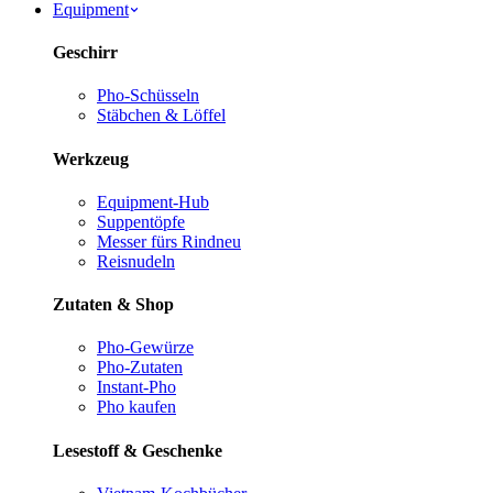
Equipment
Geschirr
Pho-Schüsseln
Stäbchen & Löffel
Werkzeug
Equipment-Hub
Suppentöpfe
Messer fürs Rind
neu
Reisnudeln
Zutaten & Shop
Pho-Gewürze
Pho-Zutaten
Instant-Pho
Pho kaufen
Lesestoff & Geschenke