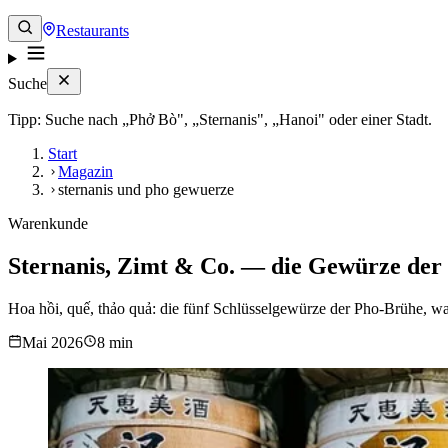
Restaurants
Suche
Tipp: Suche nach „Phở Bò", „Sternanis", „Hanoi" oder einer Stadt.
Start
Magazin
sternanis und pho gewuerze
Warenkunde
Sternanis, Zimt & Co. — die Gewürze der 
Hoa hồi, quế, thảo quả: die fünf Schlüsselgewürze der Pho-Brühe, waru
Mai 2026
8 min