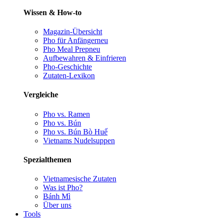
Wissen & How-to
Magazin-Übersicht
Pho für Anfänger
neu
Pho Meal Prep
neu
Aufbewahren & Einfrieren
Pho-Geschichte
Zutaten-Lexikon
Vergleiche
Pho vs. Ramen
Pho vs. Bún
Pho vs. Bún Bò Huế
Vietnams Nudelsuppen
Spezialthemen
Vietnamesische Zutaten
Was ist Pho?
Bánh Mì
Über uns
Tools