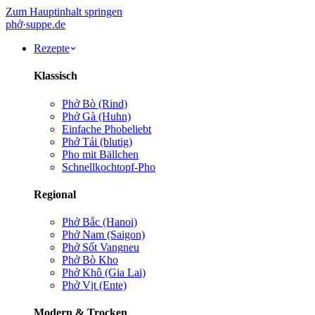
Zum Hauptinhalt springen
phở
·
suppe
.de
Rezepte
Klassisch
Phở Bò (Rind)
Phở Gà (Huhn)
Einfache Pho
beliebt
Phở Tái (blutig)
Pho mit Bällchen
Schnellkochtopf-Pho
Regional
Phở Bắc (Hanoi)
Phở Nam (Saigon)
Phở Sốt Vang
neu
Phở Bò Kho
Phở Khô (Gia Lai)
Phở Vịt (Ente)
Modern & Trocken