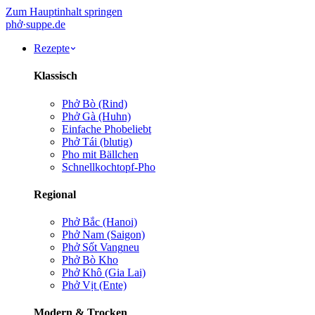
Zum Hauptinhalt springen
phở
·
suppe
.de
Rezepte
Klassisch
Phở Bò (Rind)
Phở Gà (Huhn)
Einfache Pho
beliebt
Phở Tái (blutig)
Pho mit Bällchen
Schnellkochtopf-Pho
Regional
Phở Bắc (Hanoi)
Phở Nam (Saigon)
Phở Sốt Vang
neu
Phở Bò Kho
Phở Khô (Gia Lai)
Phở Vịt (Ente)
Modern & Trocken