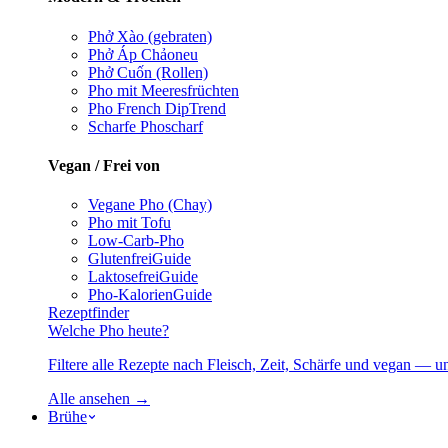
Phở Xào (gebraten)
Phở Áp Chảo
neu
Phở Cuốn (Rollen)
Pho mit Meeresfrüchten
Pho French Dip
Trend
Scharfe Pho
scharf
Vegan / Frei von
Vegane Pho (Chay)
Pho mit Tofu
Low-Carb-Pho
Glutenfrei
Guide
Laktosefrei
Guide
Pho-Kalorien
Guide
Rezeptfinder
Welche Pho heute?
Filtere alle Rezepte nach Fleisch, Zeit, Schärfe und vegan — u
Alle ansehen →
Brühe