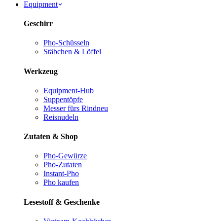
Equipment
Geschirr
Pho-Schüsseln
Stäbchen & Löffel
Werkzeug
Equipment-Hub
Suppentöpfe
Messer fürs Rind
neu
Reisnudeln
Zutaten & Shop
Pho-Gewürze
Pho-Zutaten
Instant-Pho
Pho kaufen
Lesestoff & Geschenke