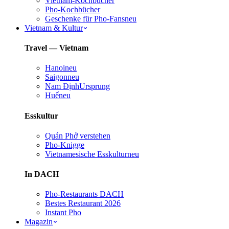
Vietnam-Kochbücher
Pho-Kochbücher
Geschenke für Pho-Fans
neu
Vietnam & Kultur
Travel — Vietnam
Hanoi
neu
Saigon
neu
Nam Định
Ursprung
Huế
neu
Esskultur
Quán Phở verstehen
Pho-Knigge
Vietnamesische Esskultur
neu
In DACH
Pho-Restaurants DACH
Bestes Restaurant 2026
Instant Pho
Magazin