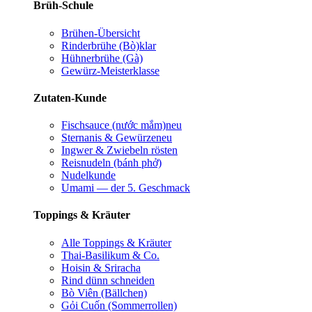
Brüh-Schule
Brühen-Übersicht
Rinderbrühe (Bò)
klar
Hühnerbrühe (Gà)
Gewürz-Meisterklasse
Zutaten-Kunde
Fischsauce (nước mắm)
neu
Sternanis & Gewürze
neu
Ingwer & Zwiebeln rösten
Reisnudeln (bánh phở)
Nudelkunde
Umami — der 5. Geschmack
Toppings & Kräuter
Alle Toppings & Kräuter
Thai-Basilikum & Co.
Hoisin & Sriracha
Rind dünn schneiden
Bò Viên (Bällchen)
Gỏi Cuốn (Sommerrollen)