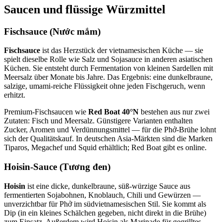
Saucen und flüssige Würzmittel
Fischsauce (Nước mắm)
Fischsauce
ist das Herzstück der vietnamesischen Küche — sie
spielt dieselbe Rolle wie Salz und Sojasauce in anderen asiatischen
Küchen. Sie entsteht durch Fermentation von kleinen Sardellen mit
Meersalz über Monate bis Jahre. Das Ergebnis: eine dunkelbraune,
salzige, umami-reiche Flüssigkeit ohne jeden Fischgeruch, wenn
erhitzt.
Premium-Fischsaucen wie
Red Boat 40°N
bestehen aus nur zwei
Zutaten: Fisch und Meersalz. Günstigere Varianten enthalten
Zucker, Aromen und Verdünnungsmittel — für die Phở-Brühe lohnt
sich der Qualitätskauf. In deutschen Asia-Märkten sind die Marken
Tiparos, Megachef und Squid erhältlich; Red Boat gibt es online.
Hoisin-Sauce (Tương đen)
Hoisin
ist eine dicke, dunkelbraune, süß-würzige Sauce aus
fermentierten Sojabohnen, Knoblauch, Chili und Gewürzen —
unverzichtbar für Phở im südvietnamesischen Stil. Sie kommt als
Dip (in ein kleines Schälchen gegeben, nicht direkt in die Brühe)
zum Einsatz. Außerdem wird Hoisin als Marinade für gegrilltes