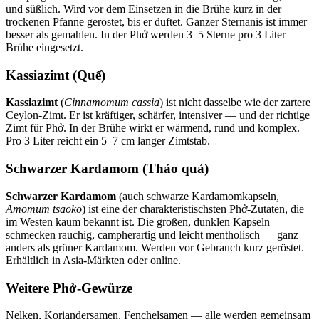
und süßlich. Wird vor dem Einsetzen in die Brühe kurz in der
trockenen Pfanne geröstet, bis er duftet. Ganzer Sternanis ist immer
besser als gemahlen. In der Phở werden 3–5 Sterne pro 3 Liter
Brühe eingesetzt.
Kassiazimt (Quế)
Kassiazimt
(
Cinnamomum cassia
) ist nicht dasselbe wie der zartere
Ceylon-Zimt. Er ist kräftiger, schärfer, intensiver — und der richtige
Zimt für Phở. In der Brühe wirkt er wärmend, rund und komplex.
Pro 3 Liter reicht ein 5–7 cm langer Zimtstab.
Schwarzer Kardamom (Thảo quả)
Schwarzer Kardamom
(auch schwarze Kardamomkapseln,
Amomum tsaoko
) ist eine der charakteristischsten Phở-Zutaten, die
im Westen kaum bekannt ist. Die großen, dunklen Kapseln
schmecken rauchig, campherartig und leicht mentholisch — ganz
anders als grüner Kardamom. Werden vor Gebrauch kurz geröstet.
Erhältlich in Asia-Märkten oder online.
Weitere Phở-Gewürze
Nelken, Koriandersamen, Fenchelsamen — alle werden gemeinsam