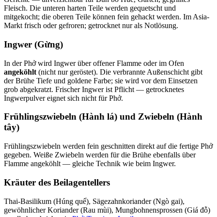
Fleisch. Die unteren harten Teile werden gequetscht und
mitgekocht; die oberen Teile können fein gehackt werden. Im Asia-
Markt frisch oder gefroren; getrocknet nur als Notlösung.
Ingwer (Gừng)
In der Phở wird Ingwer über offener Flamme oder im Ofen
angeköhlt
(nicht nur geröstet). Die verbrannte Außenschicht gibt
der Brühe Tiefe und goldene Farbe; sie wird vor dem Einsetzen
grob abgekratzt. Frischer Ingwer ist Pflicht — getrocknetes
Ingwerpulver eignet sich nicht für Phở.
Frühlingszwiebeln (Hành lá) und Zwiebeln (Hành
tây)
Frühlingszwiebeln werden fein geschnitten direkt auf die fertige Phở
gegeben. Weiße Zwiebeln werden für die Brühe ebenfalls über
Flamme angeköhlt — gleiche Technik wie beim Ingwer.
Kräuter des Beilagentellers
Thai-Basilikum (Húng quế), Sägezahnkoriander (Ngò gai),
gewöhnlicher Koriander (Rau mùi), Mungbohnensprossen (Giá đỗ)