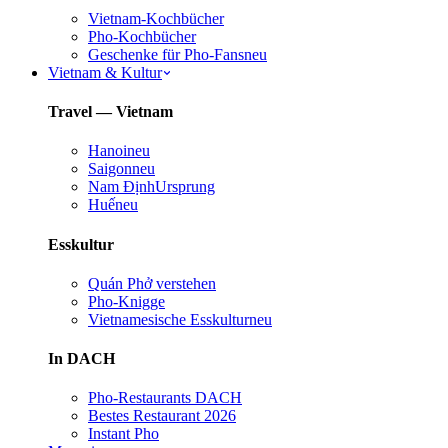
Vietnam-Kochbücher
Pho-Kochbücher
Geschenke für Pho-Fans
neu
Vietnam & Kultur
Travel — Vietnam
Hanoi
neu
Saigon
neu
Nam Định
Ursprung
Huế
neu
Esskultur
Quán Phở verstehen
Pho-Knigge
Vietnamesische Esskultur
neu
In DACH
Pho-Restaurants DACH
Bestes Restaurant 2026
Instant Pho