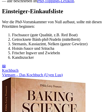
— alle beschrieben im
Phở-Toppings-Lexikon
.
Einsteiger-Einkaufsliste
Wer die Phở-Vorratskammer von Null aufbaut, sollte mit diesen
Prioritäten beginnen:
Fischsauce (gute Qualität, z.B. Red Boat)
Getrocknete Bánh-phở-Nudeln (mittelbreit)
Sternanis, Kassiazimt, Nelken (ganze Gewürze)
Hoisin-Sauce und Sriracha
Frischer Ingwer und Zwiebeln
Kandiszucker
📖
Kochbuch
Vietnam – Das Kochbuch (Uyen Luu)