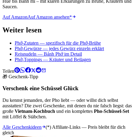
Huế bis Bánh mì – mit klaren Erklärungen zu Brühe, Kräutern und
Saucen.
Auf Amazon
Auf Amazon ansehen
*
Weiter lesen
Phở-Zutaten — spezifisch für die Phở-Brühe
Phở-Gewürze — jedes Gewürz einzeln erklärt
Reisnudeln — Bánh Phở im Detail
Phở-Toppings — Kräuter und Beilagen
Teilen
🎁 Geschenk-Tipp
Verschenk eine Schüssel Glück
Du kennst jemanden, der Pho liebt — oder willst dich selbst
ausstatten? Die zwei Geschenke, mit denen du nie falsch liegst: das
große
Vietnam-Kochbuch
und ein komplettes
Pho-Schüssel-Set
mit Löffel & Stäbchen.
Alle Geschenkideen
(*) Affiliate-Links — Preis bleibt für dich
gleich