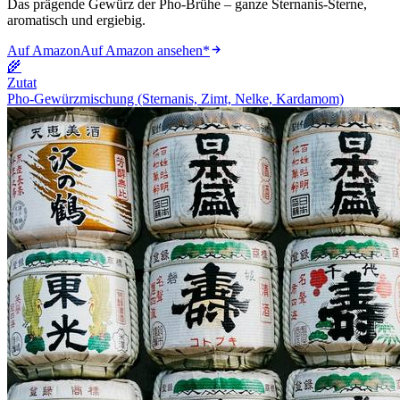
Das prägende Gewürz der Pho-Brühe – ganze Sternanis-Sterne,
aromatisch und ergiebig.
Auf Amazon
Auf Amazon ansehen
*
🌾
Zutat
Pho-Gewürzmischung (Sternanis, Zimt, Nelke, Kardamom)