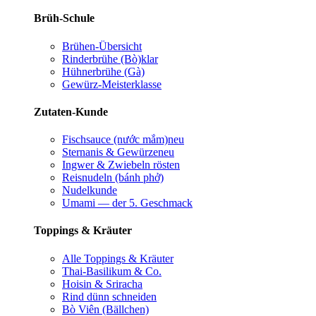
Brüh-Schule
Brühen-Übersicht
Rinderbrühe (Bò)
klar
Hühnerbrühe (Gà)
Gewürz-Meisterklasse
Zutaten-Kunde
Fischsauce (nước mắm)
neu
Sternanis & Gewürze
neu
Ingwer & Zwiebeln rösten
Reisnudeln (bánh phở)
Nudelkunde
Umami — der 5. Geschmack
Toppings & Kräuter
Alle Toppings & Kräuter
Thai-Basilikum & Co.
Hoisin & Sriracha
Rind dünn schneiden
Bò Viên (Bällchen)