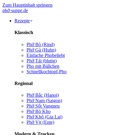
Zum Hauptinhalt springen
phở
·
suppe
.de
Rezepte
Klassisch
Phở Bò (Rind)
Phở Gà (Huhn)
Einfache Pho
beliebt
Phở Tái (blutig)
Pho mit Bällchen
Schnellkochtopf-Pho
Regional
Phở Bắc (Hanoi)
Phở Nam (Saigon)
Phở Sốt Vang
neu
Phở Bò Kho
Phở Khô (Gia Lai)
Phở Vịt (Ente)
Modern & Trocken