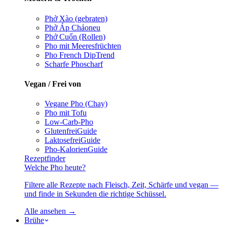
Phở Xào (gebraten)
Phở Áp Chảo
neu
Phở Cuốn (Rollen)
Pho mit Meeresfrüchten
Pho French Dip
Trend
Scharfe Pho
scharf
Vegan / Frei von
Vegane Pho (Chay)
Pho mit Tofu
Low-Carb-Pho
Glutenfrei
Guide
Laktosefrei
Guide
Pho-Kalorien
Guide
Rezeptfinder
Welche Pho heute?
Filtere alle Rezepte nach Fleisch, Zeit, Schärfe und vegan —
und finde in Sekunden die richtige Schüssel.
Alle ansehen →
Brühe