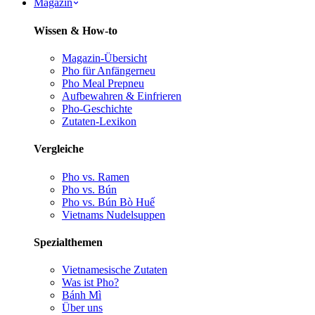
Magazin
Wissen & How-to
Magazin-Übersicht
Pho für Anfänger
neu
Pho Meal Prep
neu
Aufbewahren & Einfrieren
Pho-Geschichte
Zutaten-Lexikon
Vergleiche
Pho vs. Ramen
Pho vs. Bún
Pho vs. Bún Bò Huế
Vietnams Nudelsuppen
Spezialthemen
Vietnamesische Zutaten
Was ist Pho?
Bánh Mì
Über uns