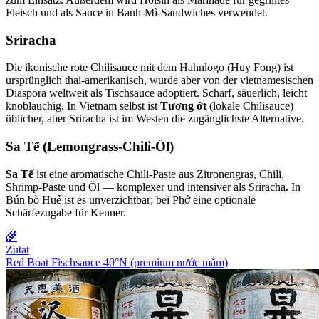
Fleisch und als Sauce in Banh-Mì-Sandwiches verwendet.
Sriracha
Die ikonische rote Chilisauce mit dem Hahnlogo (Huy Fong) ist
ursprünglich thai-amerikanisch, wurde aber von der vietnamesischen
Diaspora weltweit als Tischsauce adoptiert. Scharf, säuerlich, leicht
knoblauchig. In Vietnam selbst ist
Tương ớt
(lokale Chilisauce)
üblicher, aber Sriracha ist im Westen die zugänglichste Alternative.
Sa Tế (Lemongrass-Chili-Öl)
Sa Tế
ist eine aromatische Chili-Paste aus Zitronengras, Chili,
Shrimp-Paste und Öl — komplexer und intensiver als Sriracha. In
Bún bò Huế ist es unverzichtbar; bei Phở eine optionale
Schärfezugabe für Kenner.
🌾
Zutat
Red Boat Fischsauce 40°N (premium nước mắm)