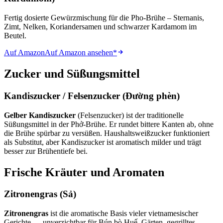
Fertig dosierte Gewürzmischung für die Pho-Brühe – Sternanis,
Zimt, Nelken, Koriandersamen und schwarzer Kardamom im
Beutel.
Auf Amazon
Auf Amazon ansehen
*
Zucker und Süßungsmittel
Kandiszucker / Felsenzucker (Đường phèn)
Gelber Kandiszucker
(Felsenzucker) ist der traditionelle
Süßungsmittel in der Phở-Brühe. Er rundet bittere Kanten ab, ohne
die Brühe spürbar zu versüßen. Haushaltsweißzucker funktioniert
als Substitut, aber Kandiszucker ist aromatisch milder und trägt
besser zur Brühentiefe bei.
Frische Kräuter und Aromaten
Zitronengras (Sả)
Zitronengras
ist die aromatische Basis vieler vietnamesischer
Gerichte — unverzichtbar für Bún bò Huế, Gärten, gegrilltes