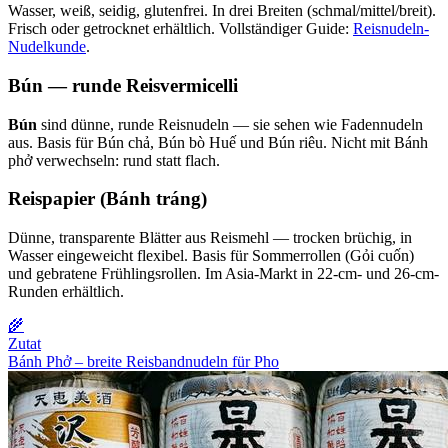
Wasser, weiß, seidig, glutenfrei. In drei Breiten (schmal/mittel/breit).
Frisch oder getrocknet erhältlich. Vollständiger Guide:
Reisnudeln-
Nudelkunde
.
Bún — runde Reisvermicelli
Bún
sind dünne, runde Reisnudeln — sie sehen wie Fadennudeln
aus. Basis für Bún chả, Bún bò Huế und Bún riêu. Nicht mit Bánh
phở verwechseln: rund statt flach.
Reispapier (Bánh tráng)
Dünne, transparente Blätter aus Reismehl — trocken brüchig, in
Wasser eingeweicht flexibel. Basis für Sommerrollen (Gỏi cuốn)
und gebratene Frühlingsrollen. Im Asia-Markt in 22-cm- und 26-cm-
Runden erhältlich.
🌾
Zutat
Bánh Phở – breite Reisbandnudeln für Pho