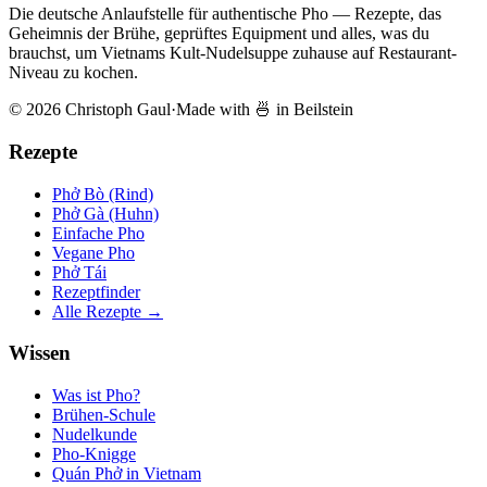
Die deutsche Anlaufstelle für authentische Pho — Rezepte, das
Geheimnis der Brühe, geprüftes Equipment und alles, was du
brauchst, um Vietnams Kult-Nudelsuppe zuhause auf Restaurant-
Niveau zu kochen.
© 2026 Christoph Gaul
·
Made with 🍜 in Beilstein
Rezepte
Phở Bò (Rind)
Phở Gà (Huhn)
Einfache Pho
Vegane Pho
Phở Tái
Rezeptfinder
Alle Rezepte →
Wissen
Was ist Pho?
Brühen-Schule
Nudelkunde
Pho-Knigge
Quán Phở in Vietnam