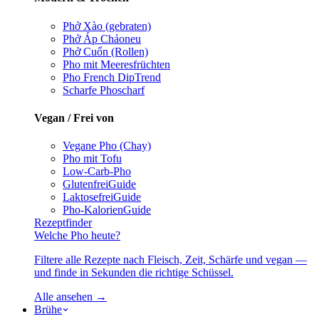
Phở Xào (gebraten)
Phở Áp Chảo
neu
Phở Cuốn (Rollen)
Pho mit Meeresfrüchten
Pho French Dip
Trend
Scharfe Pho
scharf
Vegan / Frei von
Vegane Pho (Chay)
Pho mit Tofu
Low-Carb-Pho
Glutenfrei
Guide
Laktosefrei
Guide
Pho-Kalorien
Guide
Rezeptfinder
Welche Pho heute?
Filtere alle Rezepte nach Fleisch, Zeit, Schärfe und vegan —
und finde in Sekunden die richtige Schüssel.
Alle ansehen →
Brühe