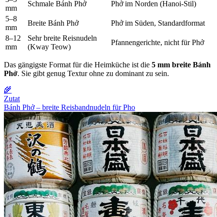
Schmale Bánh Phở
Phở im Norden (Hanoi-Stil)
mm
5–8
Breite Bánh Phở
Phở im Süden, Standardformat
mm
8–12
Sehr breite Reisnudeln
Pfannengerichte, nicht für Phở
mm
(Kway Teow)
Das gängigste Format für die Heimküche ist die
5 mm breite Bánh
Phở
. Sie gibt genug Textur ohne zu dominant zu sein.
🌾
Zutat
Bánh Phở – breite Reisbandnudeln für Pho