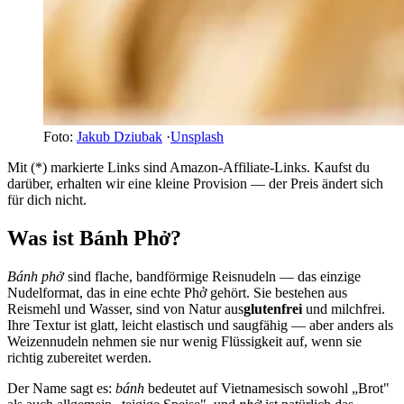
Foto:
Jakub Dziubak
·
Unsplash
Mit (*) markierte Links sind Amazon-Affiliate-Links. Kaufst du
darüber, erhalten wir eine kleine Provision — der Preis ändert sich
für dich nicht.
Was ist Bánh Phở?
Bánh phở
sind flache, bandförmige Reisnudeln — das einzige
Nudelformat, das in eine echte Phở gehört. Sie bestehen aus
Reismehl und Wasser, sind von Natur aus
glutenfrei
und milchfrei.
Ihre Textur ist glatt, leicht elastisch und saugfähig — aber anders als
Weizennudeln nehmen sie nur wenig Flüssigkeit auf, wenn sie
richtig zubereitet werden.
Der Name sagt es:
bánh
bedeutet auf Vietnamesisch sowohl „Brot"