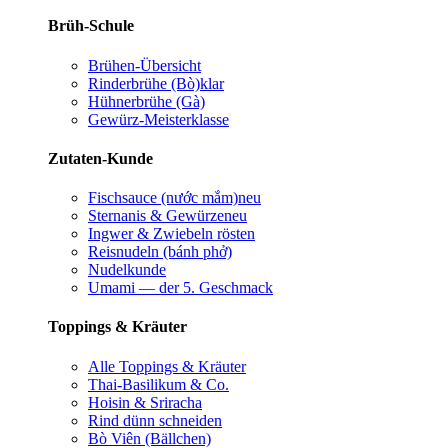
Brüh-Schule
Brühen-Übersicht
Rinderbrühe (Bò)
klar
Hühnerbrühe (Gà)
Gewürz-Meisterklasse
Zutaten-Kunde
Fischsauce (nước mắm)
neu
Sternanis & Gewürze
neu
Ingwer & Zwiebeln rösten
Reisnudeln (bánh phở)
Nudelkunde
Umami — der 5. Geschmack
Toppings & Kräuter
Alle Toppings & Kräuter
Thai-Basilikum & Co.
Hoisin & Sriracha
Rind dünn schneiden
Bò Viên (Bällchen)