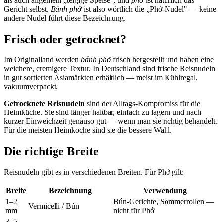
als auch allgemein „teigige Speise", und
phở
ist natürlich das
Gericht selbst.
Bánh phở
ist also wörtlich die „Phở-Nudel" — keine
andere Nudel führt diese Bezeichnung.
Frisch oder getrocknet?
Im Originalland werden
bánh phở
frisch hergestellt und haben eine
weichere, cremigere Textur. In Deutschland sind frische Reisnudeln
in gut sortierten Asiamärkten erhältlich — meist im Kühlregal,
vakuumverpackt.
Getrocknete Reisnudeln
sind der Alltags-Kompromiss für die
Heimküche. Sie sind länger haltbar, einfach zu lagern und nach
kurzer Einweichzeit genauso gut — wenn man sie richtig behandelt.
Für die meisten Heimkoche sind sie die bessere Wahl.
Die richtige Breite
Reisnudeln gibt es in verschiedenen Breiten. Für Phở gilt:
Breite
Bezeichnung
Verwendung
1–2
Bún-Gerichte, Sommerrollen —
Vermicelli / Bún
mm
nicht für Phở
3–5