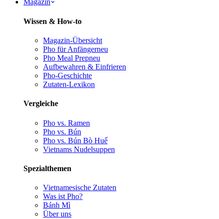
Magazin
Wissen & How-to
Magazin-Übersicht
Pho für Anfänger
neu
Pho Meal Prep
neu
Aufbewahren & Einfrieren
Pho-Geschichte
Zutaten-Lexikon
Vergleiche
Pho vs. Ramen
Pho vs. Bún
Pho vs. Bún Bò Huế
Vietnams Nudelsuppen
Spezialthemen
Vietnamesische Zutaten
Was ist Pho?
Bánh Mì
Über uns