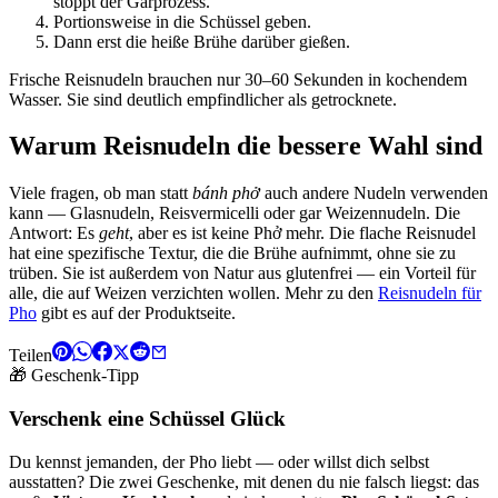
stoppt der Garprozess.
Portionsweise in die Schüssel geben.
Dann erst die heiße Brühe darüber gießen.
Frische Reisnudeln brauchen nur 30–60 Sekunden in kochendem
Wasser. Sie sind deutlich empfindlicher als getrocknete.
Warum Reisnudeln die bessere Wahl sind
Viele fragen, ob man statt
bánh phở
auch andere Nudeln verwenden
kann — Glasnudeln, Reisvermicelli oder gar Weizennudeln. Die
Antwort: Es
geht
, aber es ist keine Phở mehr. Die flache Reisnudel
hat eine spezifische Textur, die die Brühe aufnimmt, ohne sie zu
trüben. Sie ist außerdem von Natur aus glutenfrei — ein Vorteil für
alle, die auf Weizen verzichten wollen. Mehr zu den
Reisnudeln für
Pho
gibt es auf der Produktseite.
Teilen
🎁 Geschenk-Tipp
Verschenk eine Schüssel Glück
Du kennst jemanden, der Pho liebt — oder willst dich selbst
ausstatten? Die zwei Geschenke, mit denen du nie falsch liegst: das