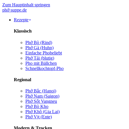
Zum Hauptinhalt springen
phở
·
suppe
.de
Rezepte
Klassisch
Phở Bò (Rind)
Phở Gà (Huhn)
Einfache Pho
beliebt
Phở Tái (blutig)
Pho mit Bällchen
Schnellkochtopf-Pho
Regional
Phở Bắc (Hanoi)
Phở Nam (Saigon)
Phở Sốt Vang
neu
Phở Bò Kho
Phở Khô (Gia Lai)
Phở Vịt (Ente)
Modern & Trocken