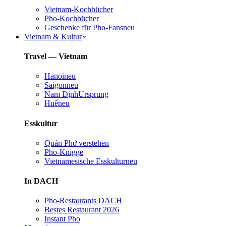
Vietnam-Kochbücher
Pho-Kochbücher
Geschenke für Pho-Fans
neu
Vietnam & Kultur
Travel — Vietnam
Hanoi
neu
Saigon
neu
Nam Định
Ursprung
Huế
neu
Esskultur
Quán Phở verstehen
Pho-Knigge
Vietnamesische Esskultur
neu
In DACH
Pho-Restaurants DACH
Bestes Restaurant 2026
Instant Pho