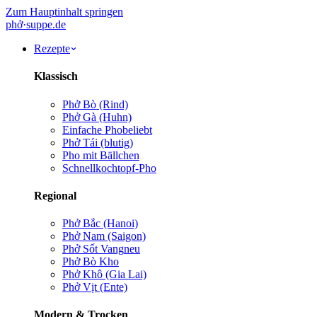
Zum Hauptinhalt springen
phở
·
suppe
.de
Rezepte
Klassisch
Phở Bò (Rind)
Phở Gà (Huhn)
Einfache Pho
beliebt
Phở Tái (blutig)
Pho mit Bällchen
Schnellkochtopf-Pho
Regional
Phở Bắc (Hanoi)
Phở Nam (Saigon)
Phở Sốt Vang
neu
Phở Bò Kho
Phở Khô (Gia Lai)
Phở Vịt (Ente)
Modern & Trocken