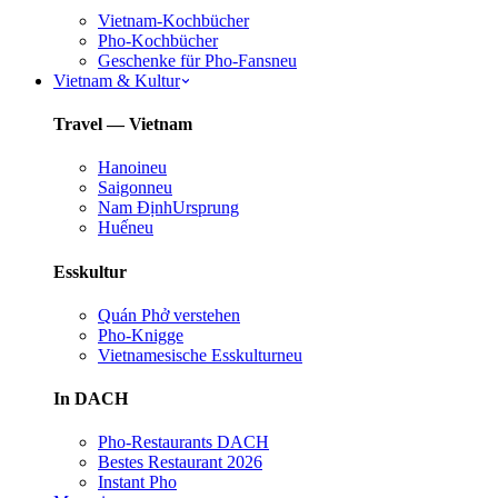
Vietnam-Kochbücher
Pho-Kochbücher
Geschenke für Pho-Fans
neu
Vietnam & Kultur
Travel — Vietnam
Hanoi
neu
Saigon
neu
Nam Định
Ursprung
Huế
neu
Esskultur
Quán Phở verstehen
Pho-Knigge
Vietnamesische Esskultur
neu
In DACH
Pho-Restaurants DACH
Bestes Restaurant 2026
Instant Pho