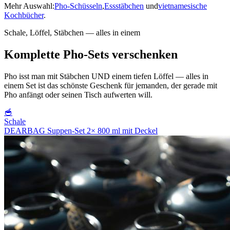
Mehr Auswahl:
Pho-Schüsseln
,
Essstäbchen
und
vietnamesische
Kochbücher
.
Schale, Löffel, Stäbchen — alles in einem
Komplette Pho-Sets verschenken
Pho isst man mit Stäbchen UND einem tiefen Löffel — alles in
einem Set ist das schönste Geschenk für jemanden, der gerade mit
Pho anfängt oder seinen Tisch aufwerten will.
🥣
Schale
DEARBAG Suppen-Set 2× 800 ml mit Deckel