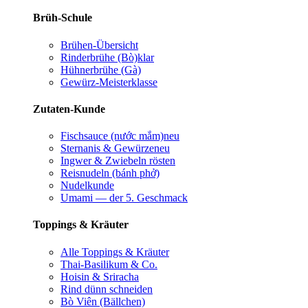
Brüh-Schule
Brühen-Übersicht
Rinderbrühe (Bò)
klar
Hühnerbrühe (Gà)
Gewürz-Meisterklasse
Zutaten-Kunde
Fischsauce (nước mắm)
neu
Sternanis & Gewürze
neu
Ingwer & Zwiebeln rösten
Reisnudeln (bánh phở)
Nudelkunde
Umami — der 5. Geschmack
Toppings & Kräuter
Alle Toppings & Kräuter
Thai-Basilikum & Co.
Hoisin & Sriracha
Rind dünn schneiden
Bò Viên (Bällchen)