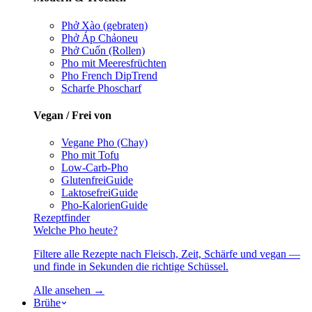
Phở Xào (gebraten)
Phở Áp Chảo
neu
Phở Cuốn (Rollen)
Pho mit Meeresfrüchten
Pho French Dip
Trend
Scharfe Pho
scharf
Vegan / Frei von
Vegane Pho (Chay)
Pho mit Tofu
Low-Carb-Pho
Glutenfrei
Guide
Laktosefrei
Guide
Pho-Kalorien
Guide
Rezeptfinder
Welche Pho heute?
Filtere alle Rezepte nach Fleisch, Zeit, Schärfe und vegan —
und finde in Sekunden die richtige Schüssel.
Alle ansehen →
Brühe