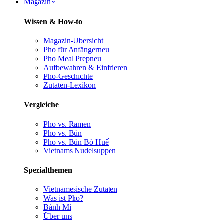
Magazin
Wissen & How-to
Magazin-Übersicht
Pho für Anfänger
neu
Pho Meal Prep
neu
Aufbewahren & Einfrieren
Pho-Geschichte
Zutaten-Lexikon
Vergleiche
Pho vs. Ramen
Pho vs. Bún
Pho vs. Bún Bò Huế
Vietnams Nudelsuppen
Spezialthemen
Vietnamesische Zutaten
Was ist Pho?
Bánh Mì
Über uns