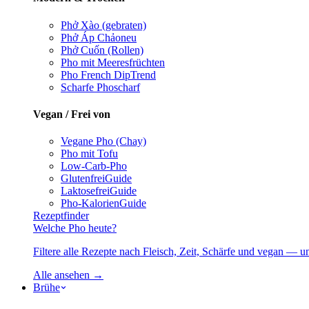
Phở Xào (gebraten)
Phở Áp Chảo
neu
Phở Cuốn (Rollen)
Pho mit Meeresfrüchten
Pho French Dip
Trend
Scharfe Pho
scharf
Vegan / Frei von
Vegane Pho (Chay)
Pho mit Tofu
Low-Carb-Pho
Glutenfrei
Guide
Laktosefrei
Guide
Pho-Kalorien
Guide
Rezeptfinder
Welche Pho heute?
Filtere alle Rezepte nach Fleisch, Zeit, Schärfe und vegan — u
Alle ansehen →
Brühe