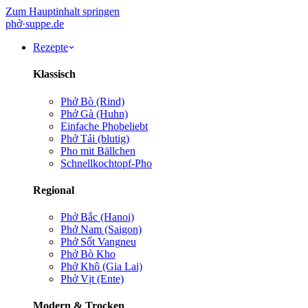
Zum Hauptinhalt springen
phở
·
suppe
.de
Rezepte
Klassisch
Phở Bò (Rind)
Phở Gà (Huhn)
Einfache Pho
beliebt
Phở Tái (blutig)
Pho mit Bällchen
Schnellkochtopf-Pho
Regional
Phở Bắc (Hanoi)
Phở Nam (Saigon)
Phở Sốt Vang
neu
Phở Bò Kho
Phở Khô (Gia Lai)
Phở Vịt (Ente)
Modern & Trocken