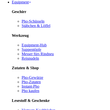
Equipment
Geschirr
Pho-Schüsseln
Stäbchen & Löffel
Werkzeug
Equipment-Hub
Suppentöpfe
Messer fürs Rind
neu
Reisnudeln
Zutaten & Shop
Pho-Gewürze
Pho-Zutaten
Instant-Pho
Pho kaufen
Lesestoff & Geschenke