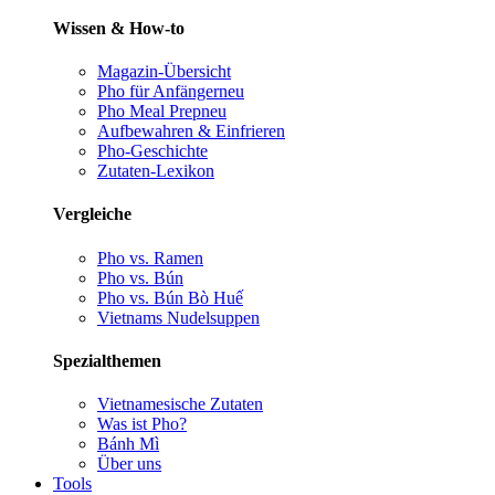
Wissen & How-to
Magazin-Übersicht
Pho für Anfänger
neu
Pho Meal Prep
neu
Aufbewahren & Einfrieren
Pho-Geschichte
Zutaten-Lexikon
Vergleiche
Pho vs. Ramen
Pho vs. Bún
Pho vs. Bún Bò Huế
Vietnams Nudelsuppen
Spezialthemen
Vietnamesische Zutaten
Was ist Pho?
Bánh Mì
Über uns
Tools