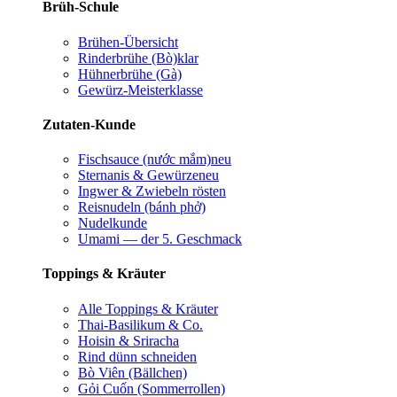
Brüh-Schule
Brühen-Übersicht
Rinderbrühe (Bò)
klar
Hühnerbrühe (Gà)
Gewürz-Meisterklasse
Zutaten-Kunde
Fischsauce (nước mắm)
neu
Sternanis & Gewürze
neu
Ingwer & Zwiebeln rösten
Reisnudeln (bánh phở)
Nudelkunde
Umami — der 5. Geschmack
Toppings & Kräuter
Alle Toppings & Kräuter
Thai-Basilikum & Co.
Hoisin & Sriracha
Rind dünn schneiden
Bò Viên (Bällchen)
Gỏi Cuốn (Sommerrollen)