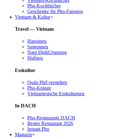
Vietnam-Kochbücher
Pho-Kochbücher
Geschenke für Pho-Fans
neu
Vietnam & Kultur
Travel — Vietnam
Hanoi
neu
Saigon
neu
Nam Định
Ursprung
Huế
neu
Esskultur
Quán Phở verstehen
Pho-Knigge
Vietnamesische Esskultur
neu
In DACH
Pho-Restaurants DACH
Bestes Restaurant 2026
Instant Pho
Magazin