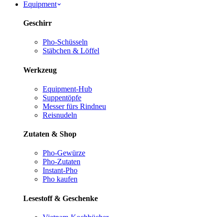
Equipment
Geschirr
Pho-Schüsseln
Stäbchen & Löffel
Werkzeug
Equipment-Hub
Suppentöpfe
Messer fürs Rind
neu
Reisnudeln
Zutaten & Shop
Pho-Gewürze
Pho-Zutaten
Instant-Pho
Pho kaufen
Lesestoff & Geschenke