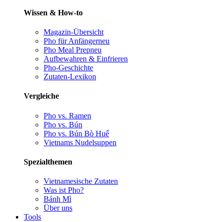
Wissen & How-to
Magazin-Übersicht
Pho für Anfänger
neu
Pho Meal Prep
neu
Aufbewahren & Einfrieren
Pho-Geschichte
Zutaten-Lexikon
Vergleiche
Pho vs. Ramen
Pho vs. Bún
Pho vs. Bún Bò Huế
Vietnams Nudelsuppen
Spezialthemen
Vietnamesische Zutaten
Was ist Pho?
Bánh Mì
Über uns
Tools