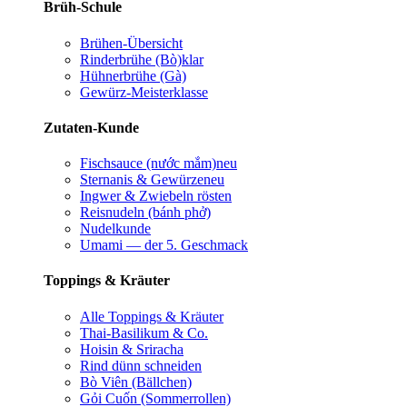
Brüh-Schule
Brühen-Übersicht
Rinderbrühe (Bò)
klar
Hühnerbrühe (Gà)
Gewürz-Meisterklasse
Zutaten-Kunde
Fischsauce (nước mắm)
neu
Sternanis & Gewürze
neu
Ingwer & Zwiebeln rösten
Reisnudeln (bánh phở)
Nudelkunde
Umami — der 5. Geschmack
Toppings & Kräuter
Alle Toppings & Kräuter
Thai-Basilikum & Co.
Hoisin & Sriracha
Rind dünn schneiden
Bò Viên (Bällchen)
Gỏi Cuốn (Sommerrollen)