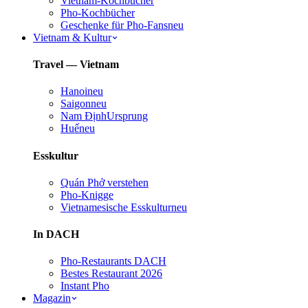
Vietnam-Kochbücher
Pho-Kochbücher
Geschenke für Pho-Fans
neu
Vietnam & Kultur
Travel — Vietnam
Hanoi
neu
Saigon
neu
Nam Định
Ursprung
Huế
neu
Esskultur
Quán Phở verstehen
Pho-Knigge
Vietnamesische Esskultur
neu
In DACH
Pho-Restaurants DACH
Bestes Restaurant 2026
Instant Pho
Magazin