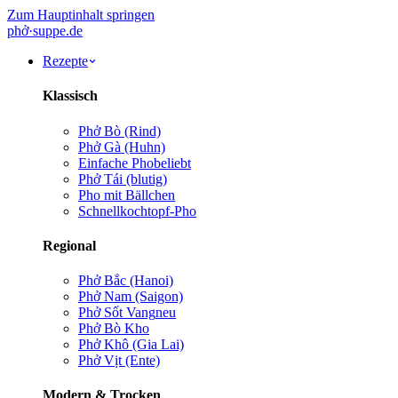
Zum Hauptinhalt springen
phở
·
suppe
.de
Rezepte
Klassisch
Phở Bò (Rind)
Phở Gà (Huhn)
Einfache Pho
beliebt
Phở Tái (blutig)
Pho mit Bällchen
Schnellkochtopf-Pho
Regional
Phở Bắc (Hanoi)
Phở Nam (Saigon)
Phở Sốt Vang
neu
Phở Bò Kho
Phở Khô (Gia Lai)
Phở Vịt (Ente)
Modern & Trocken