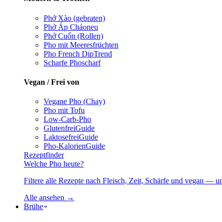
Phở Xào (gebraten)
Phở Áp Chảo
neu
Phở Cuốn (Rollen)
Pho mit Meeresfrüchten
Pho French Dip
Trend
Scharfe Pho
scharf
Vegan / Frei von
Vegane Pho (Chay)
Pho mit Tofu
Low-Carb-Pho
Glutenfrei
Guide
Laktosefrei
Guide
Pho-Kalorien
Guide
Rezeptfinder
Welche Pho heute?
Filtere alle Rezepte nach Fleisch, Zeit, Schärfe und vegan — u
Alle ansehen →
Brühe