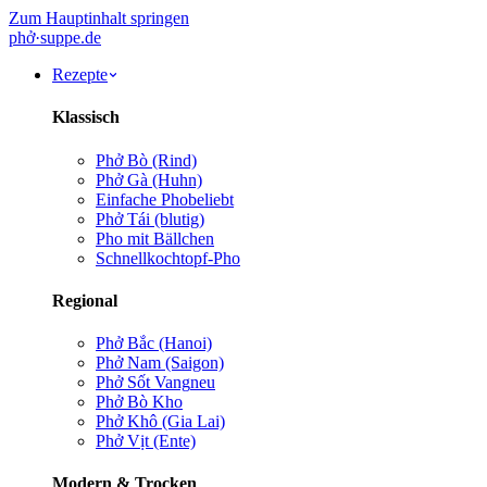
Zum Hauptinhalt springen
phở
·
suppe
.de
Rezepte
Klassisch
Phở Bò (Rind)
Phở Gà (Huhn)
Einfache Pho
beliebt
Phở Tái (blutig)
Pho mit Bällchen
Schnellkochtopf-Pho
Regional
Phở Bắc (Hanoi)
Phở Nam (Saigon)
Phở Sốt Vang
neu
Phở Bò Kho
Phở Khô (Gia Lai)
Phở Vịt (Ente)
Modern & Trocken