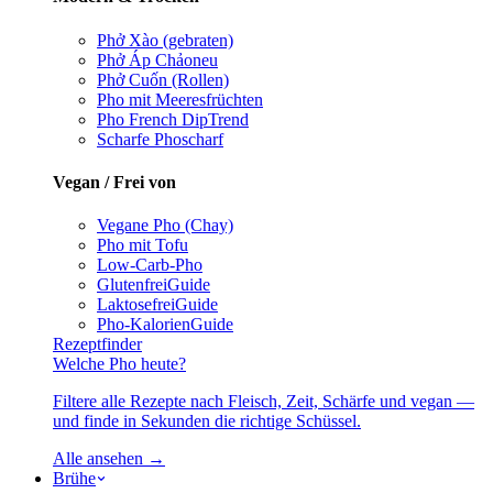
Phở Xào (gebraten)
Phở Áp Chảo
neu
Phở Cuốn (Rollen)
Pho mit Meeresfrüchten
Pho French Dip
Trend
Scharfe Pho
scharf
Vegan / Frei von
Vegane Pho (Chay)
Pho mit Tofu
Low-Carb-Pho
Glutenfrei
Guide
Laktosefrei
Guide
Pho-Kalorien
Guide
Rezeptfinder
Welche Pho heute?
Filtere alle Rezepte nach Fleisch, Zeit, Schärfe und vegan —
und finde in Sekunden die richtige Schüssel.
Alle ansehen →
Brühe