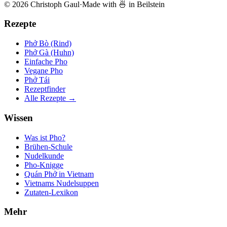
© 2026 Christoph Gaul
·
Made with 🍜 in Beilstein
Rezepte
Phở Bò (Rind)
Phở Gà (Huhn)
Einfache Pho
Vegane Pho
Phở Tái
Rezeptfinder
Alle Rezepte →
Wissen
Was ist Pho?
Brühen-Schule
Nudelkunde
Pho-Knigge
Quán Phở in Vietnam
Vietnams Nudelsuppen
Zutaten-Lexikon
Mehr