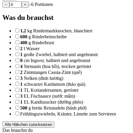
–6 Portionen
−
+
Was du brauchst
1,2
kg
Rindermarkknochen, blanchiert
600
g
Rinderbeinscheibe
400
g
Rinderbrust
2
l
Wasser
1
große Zwiebel, halbiert und angebrannt
8
cm
Ingwer, halbiert und angebrannt
4
Sternanis (hoa hồi), trocken geröstet
2
Zimtstangen Cassia-Zimt (quế)
3
Nelken (đinh hương)
1
schwarzer Kardamom (thảo quả)
1
TL
Koriandersamen, geröstet
3
EL
Fischsauce (nước mắm)
1
EL
Kandiszucker (đường phèn)
500
g
breite Reisnudeln (bánh phở)
Frühlingszwiebeln, Kräuter, Limette zum Servieren
Alle Häkchen zurücksetzen
Das brauchst du