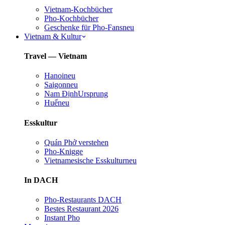
Vietnam-Kochbücher
Pho-Kochbücher
Geschenke für Pho-Fans
neu
Vietnam & Kultur
Travel — Vietnam
Hanoi
neu
Saigon
neu
Nam Định
Ursprung
Huế
neu
Esskultur
Quán Phở verstehen
Pho-Knigge
Vietnamesische Esskultur
neu
In DACH
Pho-Restaurants DACH
Bestes Restaurant 2026
Instant Pho