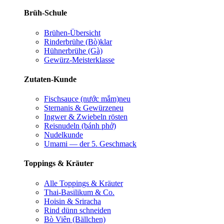
Brüh-Schule
Brühen-Übersicht
Rinderbrühe (Bò)
klar
Hühnerbrühe (Gà)
Gewürz-Meisterklasse
Zutaten-Kunde
Fischsauce (nước mắm)
neu
Sternanis & Gewürze
neu
Ingwer & Zwiebeln rösten
Reisnudeln (bánh phở)
Nudelkunde
Umami — der 5. Geschmack
Toppings & Kräuter
Alle Toppings & Kräuter
Thai-Basilikum & Co.
Hoisin & Sriracha
Rind dünn schneiden
Bò Viên (Bällchen)