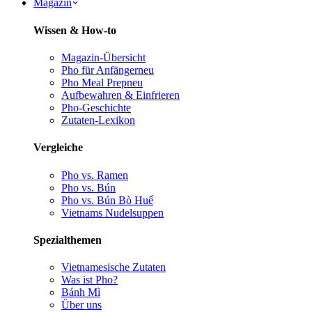
Magazin
Wissen & How-to
Magazin-Übersicht
Pho für Anfänger
neu
Pho Meal Prep
neu
Aufbewahren & Einfrieren
Pho-Geschichte
Zutaten-Lexikon
Vergleiche
Pho vs. Ramen
Pho vs. Bún
Pho vs. Bún Bò Huế
Vietnams Nudelsuppen
Spezialthemen
Vietnamesische Zutaten
Was ist Pho?
Bánh Mì
Über uns