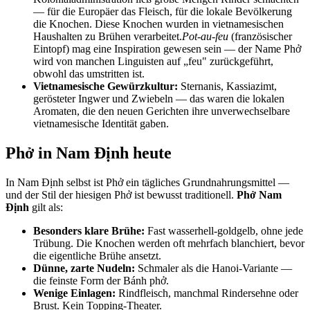
— für die Europäer das Fleisch, für die lokale Bevölkerung
die Knochen. Diese Knochen wurden in vietnamesischen
Haushalten zu Brühen verarbeitet.
Pot-au-feu
(französischer
Eintopf) mag eine Inspiration gewesen sein — der Name Phở
wird von manchen Linguisten auf „feu" zurückgeführt,
obwohl das umstritten ist.
Vietnamesische Gewürzkultur:
Sternanis, Kassiazimt,
gerösteter Ingwer und Zwiebeln — das waren die lokalen
Aromaten, die den neuen Gerichten ihre unverwechselbare
vietnamesische Identität gaben.
Phở in Nam Định heute
In Nam Định selbst ist Phở ein tägliches Grundnahrungsmittel —
und der Stil der hiesigen Phở ist bewusst traditionell.
Phở Nam
Định
gilt als:
Besonders klare Brühe:
Fast wasserhell-goldgelb, ohne jede
Trübung. Die Knochen werden oft mehrfach blanchiert, bevor
die eigentliche Brühe ansetzt.
Dünne, zarte Nudeln:
Schmaler als die Hanoi-Variante —
die feinste Form der Bánh phở.
Wenige Einlagen:
Rindfleisch, manchmal Rindersehne oder
Brust. Kein Topping-Theater.