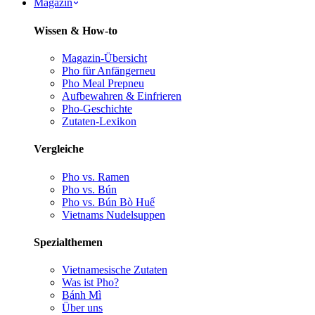
Magazin
Wissen & How-to
Magazin-Übersicht
Pho für Anfänger
neu
Pho Meal Prep
neu
Aufbewahren & Einfrieren
Pho-Geschichte
Zutaten-Lexikon
Vergleiche
Pho vs. Ramen
Pho vs. Bún
Pho vs. Bún Bò Huế
Vietnams Nudelsuppen
Spezialthemen
Vietnamesische Zutaten
Was ist Pho?
Bánh Mì
Über uns