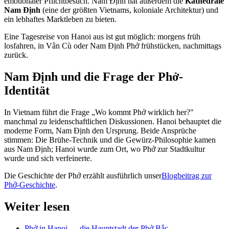
emotionaler Pflichtbesuch. Nam Định hat außerdem die
Kathedrale
Nam Định
(eine der größten Vietnams, koloniale Architektur) und
ein lebhaftes Marktleben zu bieten.
Eine Tagesreise von Hanoi aus ist gut möglich: morgens früh
losfahren, in Vân Cù oder Nam Định Phở frühstücken, nachmittags
zurück.
Nam Định und die Frage der Phở-
Identität
In Vietnam führt die Frage „Wo kommt Phở wirklich her?"
manchmal zu leidenschaftlichen Diskussionen. Hanoi behauptet die
moderne Form, Nam Định den Ursprung. Beide Ansprüche
stimmen: Die Brühe-Technik und die Gewürz-Philosophie kamen
aus Nam Định; Hanoi wurde zum Ort, wo Phở zur Stadtkultur
wurde und sich verfeinerte.
Die Geschichte der Phở erzählt ausführlich unser
Blogbeitrag zur
Phở-Geschichte
.
Weiter lesen
Phở in Hanoi — die Hauptstadt der Phở Bắc