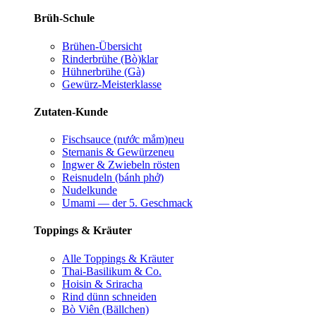
Brüh-Schule
Brühen-Übersicht
Rinderbrühe (Bò)
klar
Hühnerbrühe (Gà)
Gewürz-Meisterklasse
Zutaten-Kunde
Fischsauce (nước mắm)
neu
Sternanis & Gewürze
neu
Ingwer & Zwiebeln rösten
Reisnudeln (bánh phở)
Nudelkunde
Umami — der 5. Geschmack
Toppings & Kräuter
Alle Toppings & Kräuter
Thai-Basilikum & Co.
Hoisin & Sriracha
Rind dünn schneiden
Bò Viên (Bällchen)