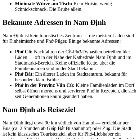
Minimale Würze am Tisch:
Kein Hoisin, wenig
Schnickschnack. Die Brühe allein.
Bekannte Adressen in Nam Định
Nam Định ist kein touristisches Zentrum — die meisten Läden sind
für Einheimische und Phở-Pilger. Einige bekannte Adressen:
Phở Cồ:
Nachfahren der Cồ-Phở-Dynastien betreiben hier
Läden — oft in der Nähe der Kathedrale Nam Định und im
Stadtmarkt-Bereich. Keine offizielle Kette, aber die
Familiennamen sind in der Stadt bekannt.
Phở Bát:
Ein älterer Laden im Stadtzentrum, bekannt für
besonders klare Brühe.
Phở in der Provinz Vân Cù:
Kleine Familienläden im Dorf
selbst öffnen morgens und servieren Phở in Rezepten, die sich
seit Generationen kaum geändert haben.
Nam Định als Reiseziel
Nam Định liegt etwa 90 km südlich von Hanoi — erreichbar per
Bus (ca. 2 Stunden ab Giáp Bát Busbahnhof) oder Zug. Die Stadt
ist kein klassisches Touristenziel, aber für Phở-Liebhaber ein