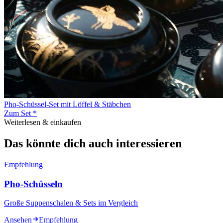
Pho-Schüssel-Set mit Löffel & Stäbchen
Zum Set *
Weiterlesen & einkaufen
Das könnte dich auch interessieren
Empfehlung
Pho-Schüsseln
Große Suppenschalen & Sets im Vergleich
Ansehen
Empfehlung