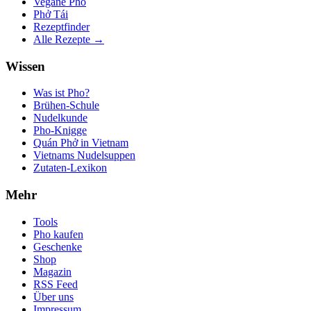
Vegane Pho
Phở Tái
Rezeptfinder
Alle Rezepte →
Wissen
Was ist Pho?
Brühen-Schule
Nudelkunde
Pho-Knigge
Quán Phở in Vietnam
Vietnams Nudelsuppen
Zutaten-Lexikon
Mehr
Tools
Pho kaufen
Geschenke
Shop
Magazin
RSS Feed
Über uns
Impressum