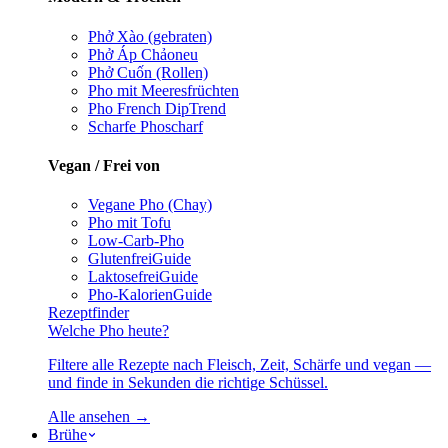
Phở Xào (gebraten)
Phở Áp Chảo
neu
Phở Cuốn (Rollen)
Pho mit Meeresfrüchten
Pho French Dip
Trend
Scharfe Pho
scharf
Vegan / Frei von
Vegane Pho (Chay)
Pho mit Tofu
Low-Carb-Pho
Glutenfrei
Guide
Laktosefrei
Guide
Pho-Kalorien
Guide
Rezeptfinder
Welche Pho heute?
Filtere alle Rezepte nach Fleisch, Zeit, Schärfe und vegan —
und finde in Sekunden die richtige Schüssel.
Alle ansehen →
Brühe