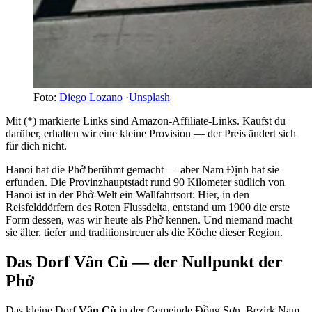
Foto:
Diego Lozano
·
Unsplash
Mit (*) markierte Links sind Amazon-Affiliate-Links. Kaufst du
darüber, erhalten wir eine kleine Provision — der Preis ändert sich
für dich nicht.
Hanoi hat die Phở berühmt gemacht — aber Nam Định hat sie
erfunden. Die Provinzhauptstadt rund 90 Kilometer südlich von
Hanoi ist in der Phở-Welt ein Wallfahrtsort: Hier, in den
Reisfelddörfern des Roten Flussdelta, entstand um 1900 die erste
Form dessen, was wir heute als Phở kennen. Und niemand macht
sie älter, tiefer und traditionstreuer als die Köche dieser Region.
Das Dorf Vân Cù — der Nullpunkt der
Phở
Das kleine Dorf
Vân Cù
in der Gemeinde Đồng Sơn, Bezirk Nam