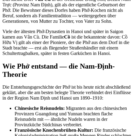
Trực (Provinz Nam Định), gilt als der eigentliche Geburtsort der
Phở. Die Bewohner dieses Dorfes haben Phở-Kochen nicht als
Beruf, sondern als Familientradition — weitergegeben über
Generationen, von Mutter zu Tochter, von Vater zu Sohn.
Viele der ältesten Phở-Dynastien in Hanoi und später in Saigon
kamen aus Vân Cù. Die Familie
Cồ
ist die bekannteste davon: Cồ
Hữu Vị gilt als einer der Pioniere, der die Phở aus dem Dorf in die
Stadt brachte — erst als fliegender Straßenhändler mit einem
Schultertragbalken, später in festen Garküchen in Hanoi.
Wie Phở entstand — die Nam-Định-
Theorie
Die Entstehungsgeschichte der Phở ist bis heute nicht abschließend
geklärt, aber die am besten belegte Theorie verbindet drei Einflüsse
in der Region Nam Định und Hanoi um 1890–1910:
Chinesische Reisnudeln:
Migranten aus den chinesischen
Provinzen Guangdong und Yunnan brachten flache
Reisnudeln mit — ähnliche Nudeln waren in der
Provinzküche Südchinas verbreitet.
Französische Knochenbrühen-Kultur:
Die französische
Kolonialadministration ließ große Mengen Rinder schlachten