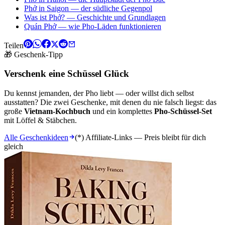
Phở in Saigon — der südliche Gegenpol
Was ist Phở? — Geschichte und Grundlagen
Quán Phở — wie Pho-Läden funktionieren
Teilen
🎁 Geschenk-Tipp
Verschenk eine Schüssel Glück
Du kennst jemanden, der Pho liebt — oder willst dich selbst
ausstatten? Die zwei Geschenke, mit denen du nie falsch liegst: das
große
Vietnam-Kochbuch
und ein komplettes
Pho-Schüssel-Set
mit Löffel & Stäbchen.
Alle Geschenkideen
(*) Affiliate-Links — Preis bleibt für dich
gleich