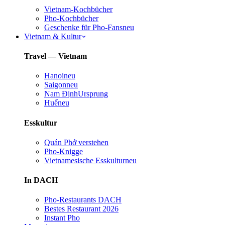
Vietnam-Kochbücher
Pho-Kochbücher
Geschenke für Pho-Fans
neu
Vietnam & Kultur
Travel — Vietnam
Hanoi
neu
Saigon
neu
Nam Định
Ursprung
Huế
neu
Esskultur
Quán Phở verstehen
Pho-Knigge
Vietnamesische Esskultur
neu
In DACH
Pho-Restaurants DACH
Bestes Restaurant 2026
Instant Pho