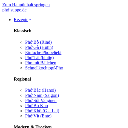
Zum Hauptinhalt springen
phở
·
suppe
.de
Rezepte
Klassisch
Phở Bò (Rind)
Phở Gà (Huhn)
Einfache Pho
beliebt
Phở Tái (blutig)
Pho mit Bällchen
Schnellkochtopf-Pho
Regional
Phở Bắc (Hanoi)
Phở Nam (Saigon)
Phở Sốt Vang
neu
Phở Bò Kho
Phở Khô (Gia Lai)
Phở Vịt (Ente)
Modern & Trocken