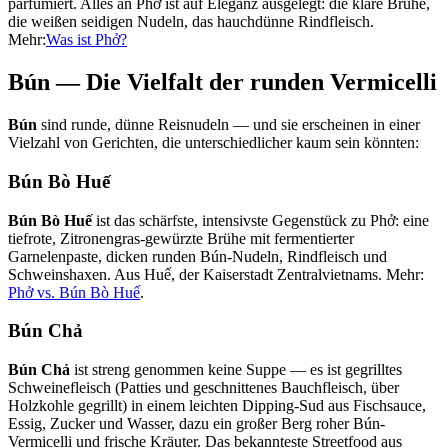
parfümiert. Alles an Phở ist auf Eleganz ausgelegt: die klare Brühe,
die weißen seidigen Nudeln, das hauchdünne Rindfleisch.
Mehr:
Was ist Phở?
Bún — Die Vielfalt der runden Vermicelli
Bún
sind runde, dünne Reisnudeln — und sie erscheinen in einer
Vielzahl von Gerichten, die unterschiedlicher kaum sein könnten:
Bún Bò Huế
Bún Bò Huế
ist das schärfste, intensivste Gegenstück zu Phở: eine
tiefrote, Zitronengras-gewürzte Brühe mit fermentierter
Garnelenpaste, dicken runden Bún-Nudeln, Rindfleisch und
Schweinshaxen. Aus Huế, der Kaiserstadt Zentralvietnams. Mehr:
Phở vs. Bún Bò Huế
.
Bún Chả
Bún Chả
ist streng genommen keine Suppe — es ist gegrilltes
Schweinefleisch (Patties und geschnittenes Bauchfleisch, über
Holzkohle gegrillt) in einem leichten Dipping-Sud aus Fischsauce,
Essig, Zucker und Wasser, dazu ein großer Berg roher Bún-
Vermicelli und frische Kräuter. Das bekannteste Streetfood aus