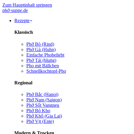
Zum Hauptinhalt springen
phở
·
suppe
.de
Rezepte
Klassisch
Phở Bò (Rind)
Phở Gà (Huhn)
Einfache Pho
beliebt
Phở Tái (blutig)
Pho mit Bällchen
Schnellkochtopf-Pho
Regional
Phở Bắc (Hanoi)
Phở Nam (Saigon)
Phở Sốt Vang
neu
Phở Bò Kho
Phở Khô (Gia Lai)
Phở Vịt (Ente)
Modern & Trocken