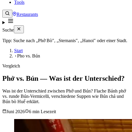
Tools
Restaurants
Suche
Tipp: Suche nach „Phở Bò", „Sternanis", „Hanoi" oder einer Stadt.
Start
Pho vs. Bún
Vergleich
Phở vs. Bún — Was ist der Unterschied?
Was ist der Unterschied zwischen Phở und Bún? Flache Bánh phở
vs. runde Bún-Vermicelli, verschiedene Suppen wie Bún chả und
Bún bò Huế erklärt.
Juni 2026
6 min Lesezeit