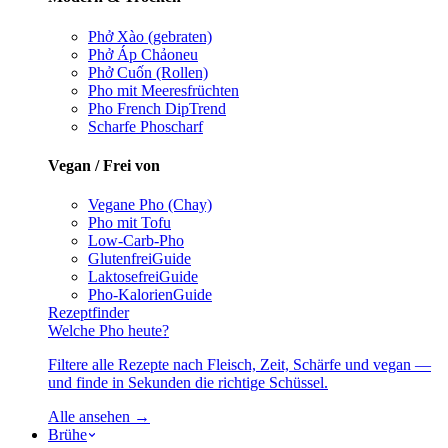
Phở Xào (gebraten)
Phở Áp Chảo
neu
Phở Cuốn (Rollen)
Pho mit Meeresfrüchten
Pho French Dip
Trend
Scharfe Pho
scharf
Vegan / Frei von
Vegane Pho (Chay)
Pho mit Tofu
Low-Carb-Pho
Glutenfrei
Guide
Laktosefrei
Guide
Pho-Kalorien
Guide
Rezeptfinder
Welche Pho heute?
Filtere alle Rezepte nach Fleisch, Zeit, Schärfe und vegan —
und finde in Sekunden die richtige Schüssel.
Alle ansehen →
Brühe