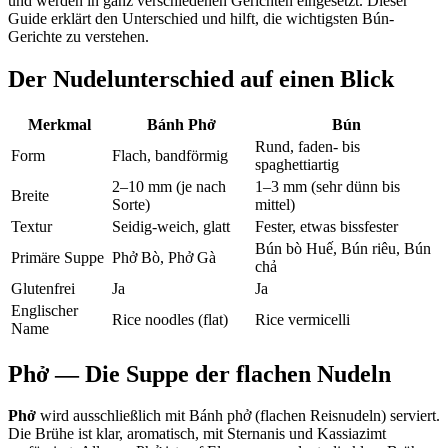
und werden in ganz verschiedenen Gerichten eingesetzt. Dieser
Guide erklärt den Unterschied und hilft, die wichtigsten Bún-
Gerichte zu verstehen.
Der Nudelunterschied auf einen Blick
Merkmal
Bánh Phở
Bún
Rund, faden- bis
Form
Flach, bandförmig
spaghettiartig
2–10 mm (je nach
1–3 mm (sehr dünn bis
Breite
Sorte)
mittel)
Textur
Seidig-weich, glatt
Fester, etwas bissfester
Bún bò Huế, Bún riêu, Bún
Primäre Suppe
Phở Bò, Phở Gà
chả
Glutenfrei
Ja
Ja
Englischer
Rice noodles (flat)
Rice vermicelli
Name
Phở — Die Suppe der flachen Nudeln
Phở
wird ausschließlich mit Bánh phở (flachen Reisnudeln) serviert.
Die Brühe ist klar, aromatisch, mit Sternanis und Kassiazimt