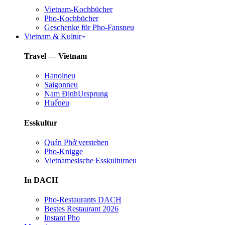
Vietnam-Kochbücher
Pho-Kochbücher
Geschenke für Pho-Fans
neu
Vietnam & Kultur
Travel — Vietnam
Hanoi
neu
Saigon
neu
Nam Định
Ursprung
Huế
neu
Esskultur
Quán Phở verstehen
Pho-Knigge
Vietnamesische Esskultur
neu
In DACH
Pho-Restaurants DACH
Bestes Restaurant 2026
Instant Pho