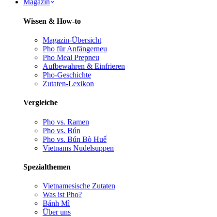
Magazin
Wissen & How-to
Magazin-Übersicht
Pho für Anfänger
neu
Pho Meal Prep
neu
Aufbewahren & Einfrieren
Pho-Geschichte
Zutaten-Lexikon
Vergleiche
Pho vs. Ramen
Pho vs. Bún
Pho vs. Bún Bò Huế
Vietnams Nudelsuppen
Spezialthemen
Vietnamesische Zutaten
Was ist Pho?
Bánh Mì
Über uns