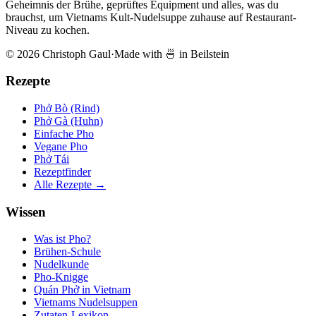
Geheimnis der Brühe, geprüftes Equipment und alles, was du
brauchst, um Vietnams Kult-Nudelsuppe zuhause auf Restaurant-
Niveau zu kochen.
© 2026 Christoph Gaul
·
Made with 🍜 in Beilstein
Rezepte
Phở Bò (Rind)
Phở Gà (Huhn)
Einfache Pho
Vegane Pho
Phở Tái
Rezeptfinder
Alle Rezepte →
Wissen
Was ist Pho?
Brühen-Schule
Nudelkunde
Pho-Knigge
Quán Phở in Vietnam
Vietnams Nudelsuppen
Zutaten-Lexikon