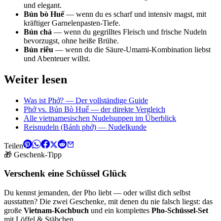
und elegant.
Bún bò Huế
— wenn du es scharf und intensiv magst, mit
kräftiger Garnelenpasten-Tiefe.
Bún chả
— wenn du gegrilltes Fleisch und frische Nudeln
bevorzugst, ohne heiße Brühe.
Bún riêu
— wenn du die Säure-Umami-Kombination liebst
und Abenteuer willst.
Weiter lesen
Was ist Phở? — Der vollständige Guide
Phở vs. Bún Bò Huế — der direkte Vergleich
Alle vietnamesischen Nudelsuppen im Überblick
Reisnudeln (Bánh phở) — Nudelkunde
Teilen
🎁 Geschenk-Tipp
Verschenk eine Schüssel Glück
Du kennst jemanden, der Pho liebt — oder willst dich selbst
ausstatten? Die zwei Geschenke, mit denen du nie falsch liegst: das
große
Vietnam-Kochbuch
und ein komplettes
Pho-Schüssel-Set
mit Löffel & Stäbchen.