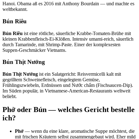
Hanoi. Obama aß es 2016 mit Anthony Bourdain — und machte es
weltbekannt.
Bún Riêu
Bún Riêu
ist eine rötliche, säuerliche Krabbe-Tomaten-Brühe mit
kleinen Krabbenfleisch-Ei-Klößen. Intensiv umami-reich, säuerlich
durch Tamarinde, mit Shrimp-Paste. Einer der komplexesten
Suppen-Geschmäcker Vietnams.
Bún Thịt Nướng
Bún Thịt Nướng
ist ein Salatgericht: Reisvermicelli kalt mit
gegrilltem Schweinefleisch, eingelegtem Gemüse,
Frühlingszwiebeln, Erdnüssen und Nước chấm (Fischsaucen-Dip).
Im Süden populär, in Vietnamese-American-Restaurants weltweit
beliebt.
Phở oder Bún — welches Gericht bestelle
ich?
Phở
— wenn du eine klare, aromatische Suppe möchtest, die
mit frischen Kräutern selbst zusammengebaut wird. Eher mild