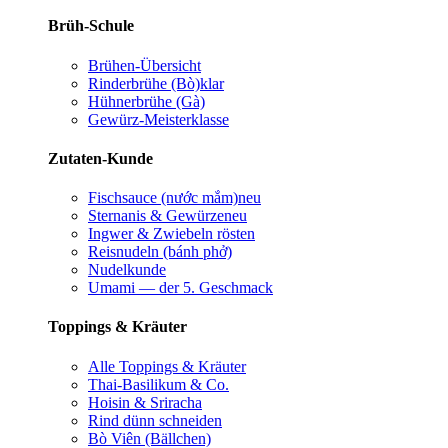
Brüh-Schule
Brühen-Übersicht
Rinderbrühe (Bò)
klar
Hühnerbrühe (Gà)
Gewürz-Meisterklasse
Zutaten-Kunde
Fischsauce (nước mắm)
neu
Sternanis & Gewürze
neu
Ingwer & Zwiebeln rösten
Reisnudeln (bánh phở)
Nudelkunde
Umami — der 5. Geschmack
Toppings & Kräuter
Alle Toppings & Kräuter
Thai-Basilikum & Co.
Hoisin & Sriracha
Rind dünn schneiden
Bò Viên (Bällchen)