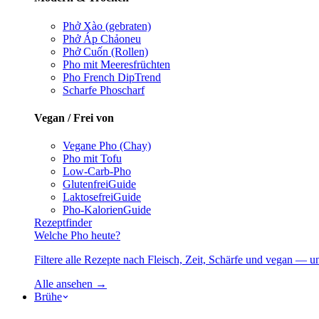
Phở Xào (gebraten)
Phở Áp Chảo
neu
Phở Cuốn (Rollen)
Pho mit Meeresfrüchten
Pho French Dip
Trend
Scharfe Pho
scharf
Vegan / Frei von
Vegane Pho (Chay)
Pho mit Tofu
Low-Carb-Pho
Glutenfrei
Guide
Laktosefrei
Guide
Pho-Kalorien
Guide
Rezeptfinder
Welche Pho heute?
Filtere alle Rezepte nach Fleisch, Zeit, Schärfe und vegan — u
Alle ansehen →
Brühe