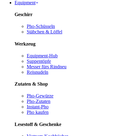
Equipment
Geschirr
Pho-Schüsseln
Stäbchen & Löffel
Werkzeug
Equipment-Hub
Suppentöpfe
Messer fürs Rind
neu
Reisnudeln
Zutaten & Shop
Pho-Gewürze
Pho-Zutaten
Instant-Pho
Pho kaufen
Lesestoff & Geschenke