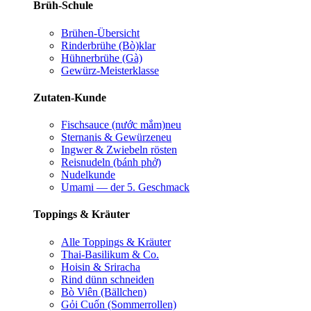
Brüh-Schule
Brühen-Übersicht
Rinderbrühe (Bò)
klar
Hühnerbrühe (Gà)
Gewürz-Meisterklasse
Zutaten-Kunde
Fischsauce (nước mắm)
neu
Sternanis & Gewürze
neu
Ingwer & Zwiebeln rösten
Reisnudeln (bánh phở)
Nudelkunde
Umami — der 5. Geschmack
Toppings & Kräuter
Alle Toppings & Kräuter
Thai-Basilikum & Co.
Hoisin & Sriracha
Rind dünn schneiden
Bò Viên (Bällchen)
Gỏi Cuốn (Sommerrollen)