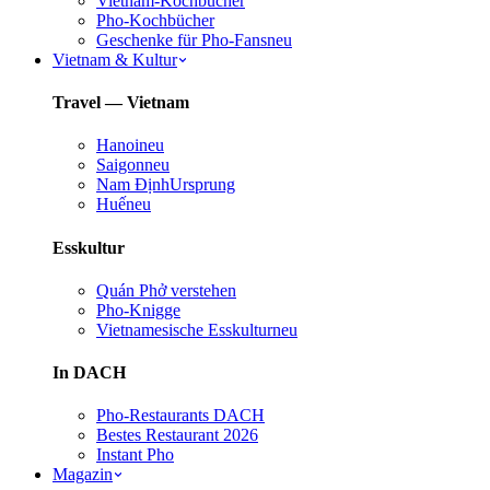
Vietnam-Kochbücher
Pho-Kochbücher
Geschenke für Pho-Fans
neu
Vietnam & Kultur
Travel — Vietnam
Hanoi
neu
Saigon
neu
Nam Định
Ursprung
Huế
neu
Esskultur
Quán Phở verstehen
Pho-Knigge
Vietnamesische Esskultur
neu
In DACH
Pho-Restaurants DACH
Bestes Restaurant 2026
Instant Pho
Magazin