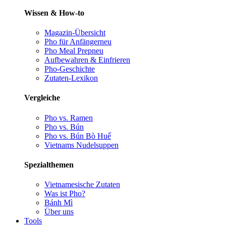
Wissen & How-to
Magazin-Übersicht
Pho für Anfänger
neu
Pho Meal Prep
neu
Aufbewahren & Einfrieren
Pho-Geschichte
Zutaten-Lexikon
Vergleiche
Pho vs. Ramen
Pho vs. Bún
Pho vs. Bún Bò Huế
Vietnams Nudelsuppen
Spezialthemen
Vietnamesische Zutaten
Was ist Pho?
Bánh Mì
Über uns
Tools