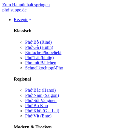
Zum Hauptinhalt springen
phở
·
suppe
.de
Rezepte
Klassisch
Phở Bò (Rind)
Phở Gà (Huhn)
Einfache Pho
beliebt
Phở Tái (blutig)
Pho mit Bällchen
Schnellkochtopf-Pho
Regional
Phở Bắc (Hanoi)
Phở Nam (Saigon)
Phở Sốt Vang
neu
Phở Bò Kho
Phở Khô (Gia Lai)
Phở Vịt (Ente)
Modern & Trocken