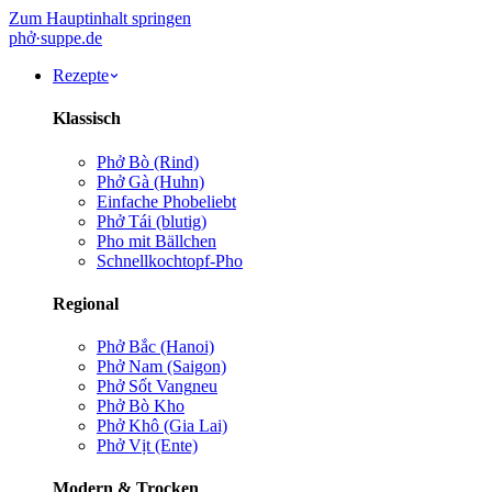
Zum Hauptinhalt springen
phở
·
suppe
.de
Rezepte
Klassisch
Phở Bò (Rind)
Phở Gà (Huhn)
Einfache Pho
beliebt
Phở Tái (blutig)
Pho mit Bällchen
Schnellkochtopf-Pho
Regional
Phở Bắc (Hanoi)
Phở Nam (Saigon)
Phở Sốt Vang
neu
Phở Bò Kho
Phở Khô (Gia Lai)
Phở Vịt (Ente)
Modern & Trocken