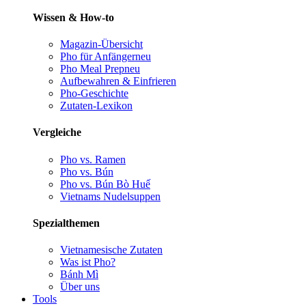
Wissen & How-to
Magazin-Übersicht
Pho für Anfänger
neu
Pho Meal Prep
neu
Aufbewahren & Einfrieren
Pho-Geschichte
Zutaten-Lexikon
Vergleiche
Pho vs. Ramen
Pho vs. Bún
Pho vs. Bún Bò Huế
Vietnams Nudelsuppen
Spezialthemen
Vietnamesische Zutaten
Was ist Pho?
Bánh Mì
Über uns
Tools