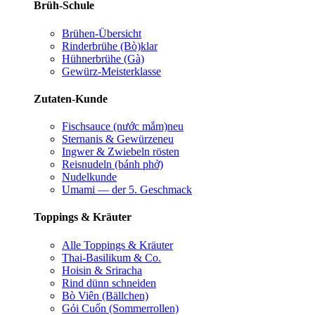
Brüh-Schule
Brühen-Übersicht
Rinderbrühe (Bò)
klar
Hühnerbrühe (Gà)
Gewürz-Meisterklasse
Zutaten-Kunde
Fischsauce (nước mắm)
neu
Sternanis & Gewürze
neu
Ingwer & Zwiebeln rösten
Reisnudeln (bánh phở)
Nudelkunde
Umami — der 5. Geschmack
Toppings & Kräuter
Alle Toppings & Kräuter
Thai-Basilikum & Co.
Hoisin & Sriracha
Rind dünn schneiden
Bò Viên (Bällchen)
Gỏi Cuốn (Sommerrollen)