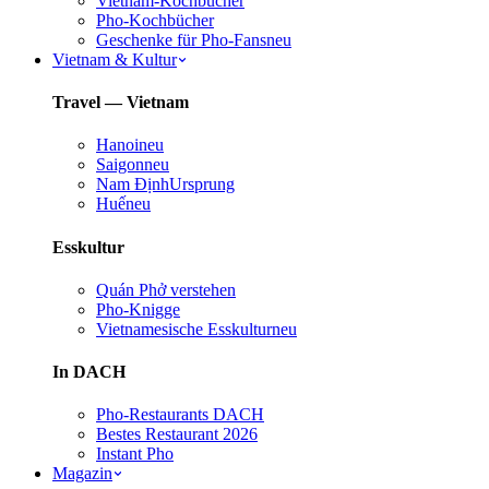
Vietnam-Kochbücher
Pho-Kochbücher
Geschenke für Pho-Fans
neu
Vietnam & Kultur
Travel — Vietnam
Hanoi
neu
Saigon
neu
Nam Định
Ursprung
Huế
neu
Esskultur
Quán Phở verstehen
Pho-Knigge
Vietnamesische Esskultur
neu
In DACH
Pho-Restaurants DACH
Bestes Restaurant 2026
Instant Pho
Magazin