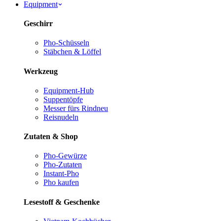
Equipment
Geschirr
Pho-Schüsseln
Stäbchen & Löffel
Werkzeug
Equipment-Hub
Suppentöpfe
Messer fürs Rind
neu
Reisnudeln
Zutaten & Shop
Pho-Gewürze
Pho-Zutaten
Instant-Pho
Pho kaufen
Lesestoff & Geschenke