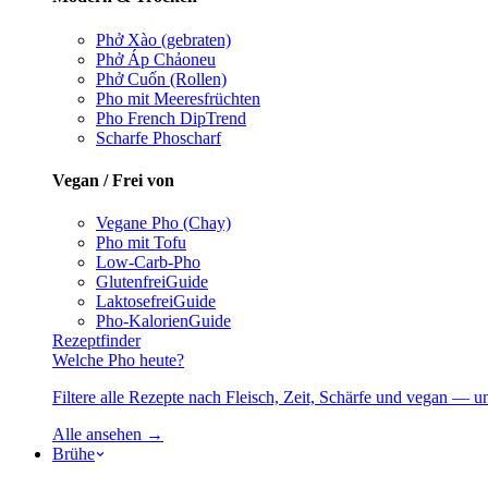
Phở Xào (gebraten)
Phở Áp Chảo
neu
Phở Cuốn (Rollen)
Pho mit Meeresfrüchten
Pho French Dip
Trend
Scharfe Pho
scharf
Vegan / Frei von
Vegane Pho (Chay)
Pho mit Tofu
Low-Carb-Pho
Glutenfrei
Guide
Laktosefrei
Guide
Pho-Kalorien
Guide
Rezeptfinder
Welche Pho heute?
Filtere alle Rezepte nach Fleisch, Zeit, Schärfe und vegan — u
Alle ansehen →
Brühe