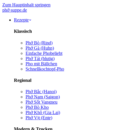
Zum Hauptinhalt springen
phở
·
suppe
.de
Rezepte
Klassisch
Phở Bò (Rind)
Phở Gà (Huhn)
Einfache Pho
beliebt
Phở Tái (blutig)
Pho mit Bällchen
Schnellkochtopf-Pho
Regional
Phở Bắc (Hanoi)
Phở Nam (Saigon)
Phở Sốt Vang
neu
Phở Bò Kho
Phở Khô (Gia Lai)
Phở Vịt (Ente)
Modern & Trocken