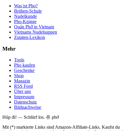
Was ist Pho?
Brühen-Schule
Nudelkunde
Pho-Knigge
Quán Phở in Vietnam
Vietnams Nudelsuppen
Zutaten-Lexikon
Mehr
Tools
Pho kaufen
Geschenke
Shop
Magazin
RSS Feed
Über uns
Impressum
Datenschutz
Bildnachweise
Húp đi! — Schlürf los. 🍜 phở
Mit (*) markierte Links sind Amazon-Affiliate-Links. Kaufst du