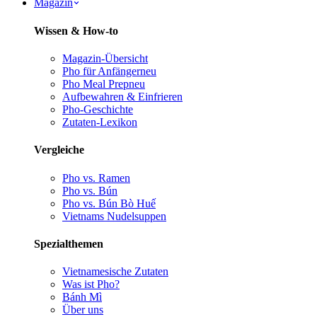
Magazin
Wissen & How-to
Magazin-Übersicht
Pho für Anfänger
neu
Pho Meal Prep
neu
Aufbewahren & Einfrieren
Pho-Geschichte
Zutaten-Lexikon
Vergleiche
Pho vs. Ramen
Pho vs. Bún
Pho vs. Bún Bò Huế
Vietnams Nudelsuppen
Spezialthemen
Vietnamesische Zutaten
Was ist Pho?
Bánh Mì
Über uns