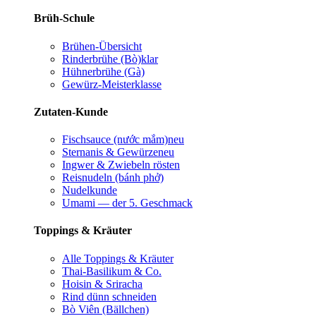
Brüh-Schule
Brühen-Übersicht
Rinderbrühe (Bò)
klar
Hühnerbrühe (Gà)
Gewürz-Meisterklasse
Zutaten-Kunde
Fischsauce (nước mắm)
neu
Sternanis & Gewürze
neu
Ingwer & Zwiebeln rösten
Reisnudeln (bánh phở)
Nudelkunde
Umami — der 5. Geschmack
Toppings & Kräuter
Alle Toppings & Kräuter
Thai-Basilikum & Co.
Hoisin & Sriracha
Rind dünn schneiden
Bò Viên (Bällchen)