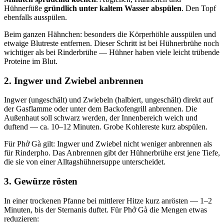
Hühnerfüße
gründlich unter kaltem Wasser abspülen
. Den Topf
ebenfalls ausspülen.
Beim ganzen Hähnchen: besonders die Körperhöhle ausspülen und
etwaige Blutreste entfernen. Dieser Schritt ist bei Hühnerbrühe noch
wichtiger als bei Rinderbrühe — Hühner haben viele leicht trübende
Proteine im Blut.
2. Ingwer und Zwiebel anbrennen
Ingwer (ungeschält) und Zwiebeln (halbiert, ungeschält) direkt auf
der Gasflamme oder unter dem Backofengrill anbrennen. Die
Außenhaut soll schwarz werden, der Innenbereich weich und
duftend — ca. 10–12 Minuten. Grobe Kohlereste kurz abspülen.
Für Phở Gà gilt: Ingwer und Zwiebel nicht weniger anbrennen als
für Rinderpho. Das Anbrennen gibt der Hühnerbrühe erst jene Tiefe,
die sie von einer Alltagshühnersuppe unterscheidet.
3. Gewürze rösten
In einer trockenen Pfanne bei mittlerer Hitze kurz anrösten — 1–2
Minuten, bis der Sternanis duftet. Für Phở Gà die Mengen etwas
reduzieren: