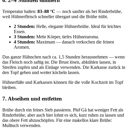
6. 2–4 Stunden simmern
Temperatur halten:
83–88 °C
— noch sanfter als bei Rinderbrühe,
weil Hühnerfleisch schneller übergart und die Brühe trübt.
2 Stunden:
Helle, elegante Hühnerbrühe. Ideal für leichtes
Essen.
3 Stunden:
Mehr Körper, tiefes Hühneraroma.
4 Stunden:
Maximum — danach verkochen die feinen
Aromen.
Das ganze Hähnchen nach ca. 1,5 Stunden herausnehmen — wenn
das Fleisch noch saftig ist. Die Brust lösen, abkühlen lassen, in
Streifen zupfen und als Einlage verwenden. Die Karkasse zurück in
den Topf geben und weiter köcheln lassen.
Hühnerfüße und Karkassen können für die volle Kochzeit im Topf
bleiben.
7. Abseihen und entfetten
Brühe durch ein feines Sieb passieren. Phở Gà hat weniger Fett als
Rinderbrühe, aber auch hier lohnt es sich, kurz ruhen zu lassen und
das obere Fett abzuschöpfen. Für eine makellos klare Brühe:
Mulltuch verwenden.