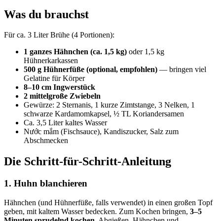
Was du brauchst
Für ca. 3 Liter Brühe (4 Portionen):
1 ganzes Hähnchen (ca. 1,5 kg)
oder 1,5 kg
Hühnerkarkassen
500 g Hühnerfüße (optional, empfohlen)
— bringen viel
Gelatine für Körper
8–10 cm Ingwerstück
2 mittelgroße Zwiebeln
Gewürze: 2 Sternanis, 1 kurze Zimtstange, 3 Nelken, 1
schwarze Kardamomkapsel, ½ TL Koriandersamen
Ca. 3,5 Liter kaltes Wasser
Nước mắm (Fischsauce), Kandiszucker, Salz zum
Abschmecken
Die Schritt-für-Schritt-Anleitung
1. Huhn blanchieren
Hähnchen (und Hühnerfüße, falls verwendet) in einen großen Topf
geben, mit kaltem Wasser bedecken. Zum Kochen bringen,
3–5
Minuten sprudelnd kochen
. Abgießen, Hähnchen und