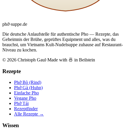
phở
·
suppe
.de
Die deutsche Anlaufstelle für authentische Pho — Rezepte, das
Geheimnis der Brühe, geprüftes Equipment und alles, was du
brauchst, um Vietnams Kult-Nudelsuppe zuhause auf Restaurant-
Niveau zu kochen.
© 2026 Christoph Gaul
·
Made with 🍜 in Beilstein
Rezepte
Phở Bò (Rind)
Phở Gà (Huhn)
Einfache Pho
Vegane Pho
Phở Tái
Rezeptfinder
Alle Rezepte →
Wissen