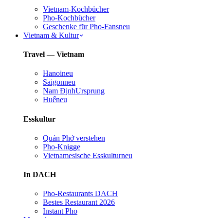
Vietnam-Kochbücher
Pho-Kochbücher
Geschenke für Pho-Fans
neu
Vietnam & Kultur
Travel — Vietnam
Hanoi
neu
Saigon
neu
Nam Định
Ursprung
Huế
neu
Esskultur
Quán Phở verstehen
Pho-Knigge
Vietnamesische Esskultur
neu
In DACH
Pho-Restaurants DACH
Bestes Restaurant 2026
Instant Pho