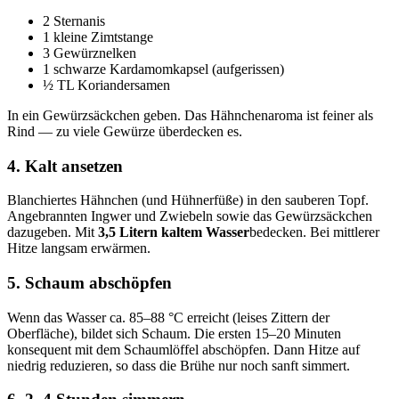
2 Sternanis
1 kleine Zimtstange
3 Gewürznelken
1 schwarze Kardamomkapsel (aufgerissen)
½ TL Koriandersamen
In ein Gewürzsäckchen geben. Das Hähnchenaroma ist feiner als
Rind — zu viele Gewürze überdecken es.
4. Kalt ansetzen
Blanchiertes Hähnchen (und Hühnerfüße) in den sauberen Topf.
Angebrannten Ingwer und Zwiebeln sowie das Gewürzsäckchen
dazugeben. Mit
3,5 Litern kaltem Wasser
bedecken. Bei mittlerer
Hitze langsam erwärmen.
5. Schaum abschöpfen
Wenn das Wasser ca. 85–88 °C erreicht (leises Zittern der
Oberfläche), bildet sich Schaum. Die ersten 15–20 Minuten
konsequent mit dem Schaumlöffel abschöpfen. Dann Hitze auf
niedrig reduzieren, so dass die Brühe nur noch sanft simmert.