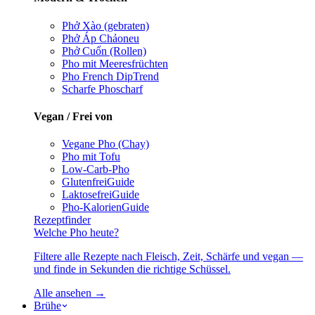
Phở Xào (gebraten)
Phở Áp Chảo
neu
Phở Cuốn (Rollen)
Pho mit Meeresfrüchten
Pho French Dip
Trend
Scharfe Pho
scharf
Vegan / Frei von
Vegane Pho (Chay)
Pho mit Tofu
Low-Carb-Pho
Glutenfrei
Guide
Laktosefrei
Guide
Pho-Kalorien
Guide
Rezeptfinder
Welche Pho heute?
Filtere alle Rezepte nach Fleisch, Zeit, Schärfe und vegan —
und finde in Sekunden die richtige Schüssel.
Alle ansehen →
Brühe