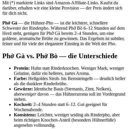
Mit (*) markierte Links sind Amazon-Affiliate-Links. Kaufst du
darüber, erhalten wir eine kleine Provision — der Preis ändert sich
für dich nicht.
Phở Gà
— die Hühner-Pho — ist die leichtere, schnellere
Schwester der Rinderpho. Während Phở Bò 6–12 Stunden auf dem
Herd steht, genügen für Phở Gà bereits 2–4 Stunden, um eine
goldene, aromatische Brühe zu gewinnen. Das Ergebnis ist subtiler,
feiner und für viele der elegantere Einstieg in die Welt der Pho.
Phở Gà vs. Phở Bò — die Unterschiede
Protein:
Huhn statt Rinderknochen. Weniger Mark, weniger
Gelatine, dafür ein helleres, zartes Aroma.
Farbe:
Hellgoldes Stroh- bis Bernsteingelb — deutlich heller
als die dunklere Rinderbrühe.
Gewürze:
Identische Basis (Sternanis, Zimt, Nelken),
aber
weniger
davon — das Hühneraroma soll im Vordergrund
stehen.
Kochzeit:
2–4 Stunden statt 6–12. Gut geeignet für
Wochenabende.
Konsistenz:
Leichter, weniger seiding als Rinderpho, aber
beim richtigen Knochen-Anteil (besonders Hühnerfüße)
angenehm vollmundig.