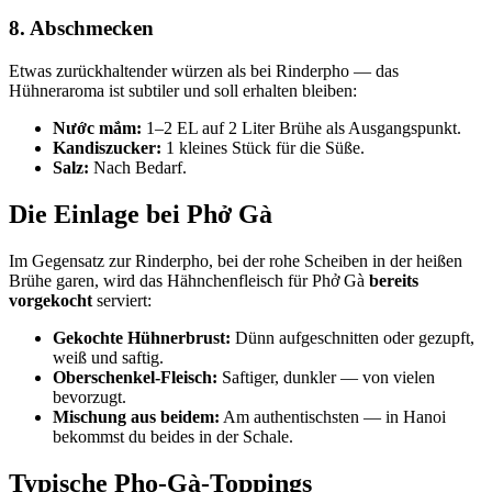
8. Abschmecken
Etwas zurückhaltender würzen als bei Rinderpho — das
Hühneraroma ist subtiler und soll erhalten bleiben:
Nước mắm:
1–2 EL auf 2 Liter Brühe als Ausgangspunkt.
Kandiszucker:
1 kleines Stück für die Süße.
Salz:
Nach Bedarf.
Die Einlage bei Phở Gà
Im Gegensatz zur Rinderpho, bei der rohe Scheiben in der heißen
Brühe garen, wird das Hähnchenfleisch für Phở Gà
bereits
vorgekocht
serviert:
Gekochte Hühnerbrust:
Dünn aufgeschnitten oder gezupft,
weiß und saftig.
Oberschenkel-Fleisch:
Saftiger, dunkler — von vielen
bevorzugt.
Mischung aus beidem:
Am authentischsten — in Hanoi
bekommst du beides in der Schale.
Typische Pho-Gà-Toppings