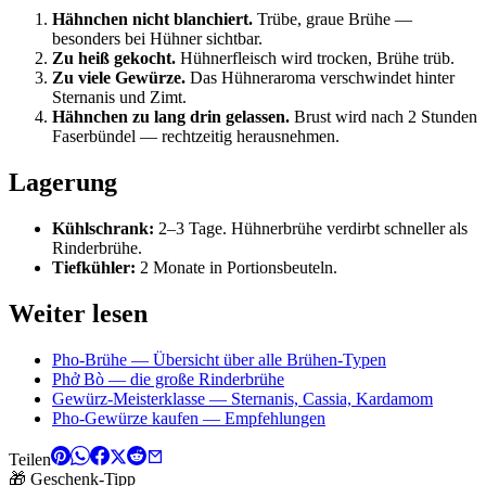
Hähnchen nicht blanchiert.
Trübe, graue Brühe —
besonders bei Hühner sichtbar.
Zu heiß gekocht.
Hühnerfleisch wird trocken, Brühe trüb.
Zu viele Gewürze.
Das Hühneraroma verschwindet hinter
Sternanis und Zimt.
Hähnchen zu lang drin gelassen.
Brust wird nach 2 Stunden
Faserbündel — rechtzeitig herausnehmen.
Lagerung
Kühlschrank:
2–3 Tage. Hühnerbrühe verdirbt schneller als
Rinderbrühe.
Tiefkühler:
2 Monate in Portionsbeuteln.
Weiter lesen
Pho-Brühe — Übersicht über alle Brühen-Typen
Phở Bò — die große Rinderbrühe
Gewürz-Meisterklasse — Sternanis, Cassia, Kardamom
Pho-Gewürze kaufen — Empfehlungen
Teilen
🎁 Geschenk-Tipp