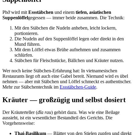
Phở wird mit
Essstäbchen
und einem
tiefen, asiatischen
Suppenlöffel
gegessen — immer beide zusammen. Die Technik:
Mit den Stäbchen die Nudeln anheben, leicht lockern,
portionieren.
Die Nudeln auf den Suppenlöffel legen oder direkt in den
Mund führen.
Mit dem Löffel etwas Brühe aufnehmen und zusammen
schlürfen.
Stäbchen für Fleischstücke, Bällchen und Kräuter nutzen.
Wer noch keine Stäbchen-Erfahrung hat: In vietnamesischen
Restaurants liegt oft auch eine Gabel bereit. Niemand wird es übel
nehmen — aber mit Stäbchen und Löffel schmeckt es authentischer.
Mehr zur Stäbchentechnik im
Essstäbchen-Guide
.
Kräuter — großzügig und selbst dosiert
Der Kräuterteller (
đĩa rau
) gehört dazu. Was wie eine Beilage
aussieht, ist ein wesentlicher Bestandteil des Gerichts. Die
Vorgehensweise:
Thai-Basilikum
— Blätter von den Stielen zupfen und direkt