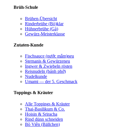
Brüh-Schule
Brühen-Übersicht
Rinderbrühe (Bò)
klar
Hühnerbrühe (Gà)
Gewürz-Meisterklasse
Zutaten-Kunde
Fischsauce (nước mắm)
neu
Sternanis & Gewürze
neu
Ingwer & Zwiebeln rösten
Reisnudeln (bánh phở)
Nudelkunde
Umami — der 5. Geschmack
Toppings & Kräuter
Alle Toppings & Kräuter
Thai-Basilikum & Co.
Hoisin & Sriracha
Rind dünn schneiden
Bò Viên (Bällchen)