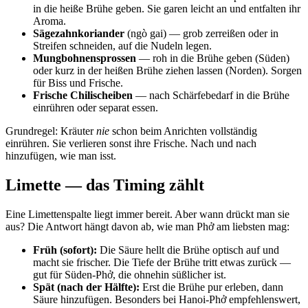
in die heiße Brühe geben. Sie garen leicht an und entfalten ihr
Aroma.
Sägezahnkoriander
(ngò gai) — grob zerreißen oder in
Streifen schneiden, auf die Nudeln legen.
Mungbohnensprossen
— roh in die Brühe geben (Süden)
oder kurz in der heißen Brühe ziehen lassen (Norden). Sorgen
für Biss und Frische.
Frische Chilischeiben
— nach Schärfebedarf in die Brühe
einrühren oder separat essen.
Grundregel: Kräuter
nie
schon beim Anrichten vollständig
einrühren. Sie verlieren sonst ihre Frische. Nach und nach
hinzufügen, wie man isst.
Limette — das Timing zählt
Eine Limettenspalte liegt immer bereit. Aber wann drückt man sie
aus? Die Antwort hängt davon ab, wie man Phở am liebsten mag:
Früh (sofort):
Die Säure hellt die Brühe optisch auf und
macht sie frischer. Die Tiefe der Brühe tritt etwas zurück —
gut für Süden-Phở, die ohnehin süßlicher ist.
Spät (nach der Hälfte):
Erst die Brühe pur erleben, dann
Säure hinzufügen. Besonders bei Hanoi-Phở empfehlenswert,