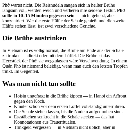
Phở wartet nicht. Die Reisnudeln saugen sich in heißer Brühe
langsam voll, werden weich und verlieren ihre seidene Textur.
Phở
sollte in 10–15 Minuten gegessen sein
— nicht gehetzt, aber
konzentriert. Wer die erste Hälfte der Schale genießt und die zweite
Hälfte stehen lässt, isst zwei verschiedene Gerichte.
Die Brühe austrinken
In Vietnam ist es völlig normal, die Brühe am Ende aus der Schale
zu trinken — direkt oder mit dem Löffel. Die Brühe ist das
Herzstück der Phở; sie wegzulassen wäre Verschwendung. In einem
Quán Phở ist niemand beleidigt, wenn man auch den letzten Tropfen
trinkt. Im Gegenteil.
Was man nicht tun sollte
Hoisin ungefragt in die Brühe kippen — in Hanoi ein Affront
gegen den Koch.
Kräuter schon vor dem ersten Löffel vollständig unterrühren.
Die Schale stehen lassen, bis die Nudeln aufgequollen sind.
Essstäbchen senkrecht in die Schale stecken — das hat
Konnotationen aus Trauerritualen.
Trinkgeld vergessen — in Vietnam nicht üblich, aber in