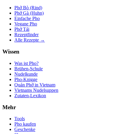
Phở Bò (Rind)
Phở Gà (Huhn)
Einfache Pho
Vegane Pho
Phở Tái
Rezeptfinder
Alle Rezepte →
Wissen
Was ist Pho?
Brühen-Schule
Nudelkunde
Pho-Knigge
Quán Phở in Vietnam
Vietnams Nudelsuppen
Zutaten-Lexikon
Mehr
Tools
Pho kaufen
Geschenke