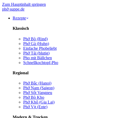
Zum Hauptinhalt springen
phở
·
suppe
.de
Rezepte
Klassisch
Phở Bò (Rind)
Phở Gà (Huhn)
Einfache Pho
beliebt
Phở Tái (blutig)
Pho mit Bällchen
Schnellkochtopf-Pho
Regional
Phở Bắc (Hanoi)
Phở Nam (Saigon)
Phở Sốt Vang
neu
Phở Bò Kho
Phở Khô (Gia Lai)
Phở Vịt (Ente)
Modern & Trocken