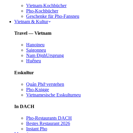
Vietnam-Kochbücher
Pho-Kochbücher
Geschenke für Pho-Fans
neu
Vietnam & Kultur
Travel — Vietnam
Hanoi
neu
Saigon
neu
Nam Định
Ursprung
Huế
neu
Esskultur
Quán Phở verstehen
Pho-Knigge
Vietnamesische Esskultur
neu
In DACH
Pho-Restaurants DACH
Bestes Restaurant 2026
Instant Pho