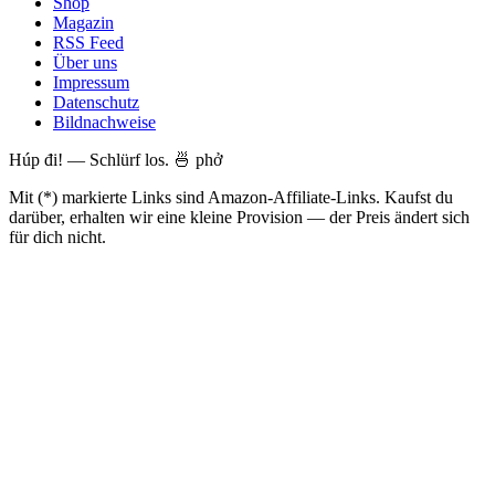
Shop
Magazin
RSS Feed
Über uns
Impressum
Datenschutz
Bildnachweise
Húp đi! — Schlürf los. 🍜 phở
Mit (*) markierte Links sind Amazon-Affiliate-Links. Kaufst du
darüber, erhalten wir eine kleine Provision — der Preis ändert sich
für dich nicht.