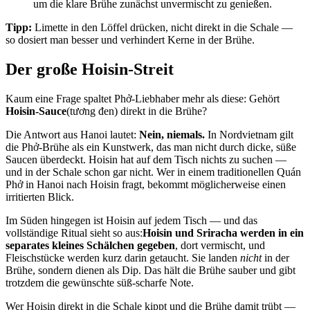
um die klare Brühe zunächst unvermischt zu genießen.
Tipp:
Limette in den Löffel drücken, nicht direkt in die Schale —
so dosiert man besser und verhindert Kerne in der Brühe.
Der große Hoisin-Streit
Kaum eine Frage spaltet Phở-Liebhaber mehr als diese: Gehört
Hoisin-Sauce
(tương đen) direkt in die Brühe?
Die Antwort aus Hanoi lautet:
Nein, niemals.
In Nordvietnam gilt
die Phở-Brühe als ein Kunstwerk, das man nicht durch dicke, süße
Saucen überdeckt. Hoisin hat auf dem Tisch nichts zu suchen —
und in der Schale schon gar nicht. Wer in einem traditionellen Quán
Phở in Hanoi nach Hoisin fragt, bekommt möglicherweise einen
irritierten Blick.
Im Süden hingegen ist Hoisin auf jedem Tisch — und das
vollständige Ritual sieht so aus:
Hoisin und Sriracha werden in ein
separates kleines Schälchen gegeben
, dort vermischt, und
Fleischstücke werden kurz darin getaucht. Sie landen
nicht
in der
Brühe, sondern dienen als Dip. Das hält die Brühe sauber und gibt
trotzdem die gewünschte süß-scharfe Note.
Wer Hoisin direkt in die Schale kippt und die Brühe damit trübt —