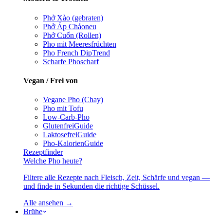
Phở Xào (gebraten)
Phở Áp Chảo
neu
Phở Cuốn (Rollen)
Pho mit Meeresfrüchten
Pho French Dip
Trend
Scharfe Pho
scharf
Vegan / Frei von
Vegane Pho (Chay)
Pho mit Tofu
Low-Carb-Pho
Glutenfrei
Guide
Laktosefrei
Guide
Pho-Kalorien
Guide
Rezeptfinder
Welche Pho heute?
Filtere alle Rezepte nach Fleisch, Zeit, Schärfe und vegan —
und finde in Sekunden die richtige Schüssel.
Alle ansehen →
Brühe