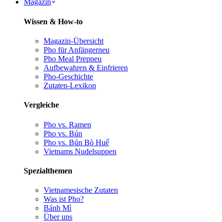
Magazin
Wissen & How-to
Magazin-Übersicht
Pho für Anfänger
neu
Pho Meal Prep
neu
Aufbewahren & Einfrieren
Pho-Geschichte
Zutaten-Lexikon
Vergleiche
Pho vs. Ramen
Pho vs. Bún
Pho vs. Bún Bò Huế
Vietnams Nudelsuppen
Spezialthemen
Vietnamesische Zutaten
Was ist Pho?
Bánh Mì
Über uns