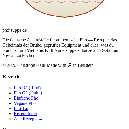
phở
·
suppe
.de
Die deutsche Anlaufstelle für authentische Pho — Rezepte, das
Geheimnis der Brühe, geprüftes Equipment und alles, was du
brauchst, um Vietnams Kult-Nudelsuppe zuhause auf Restaurant-
Niveau zu kochen.
© 2026 Christoph Gaul
·
Made with 🍜 in Beilstein
Rezepte
Phở Bò (Rind)
Phở Gà (Huhn)
Einfache Pho
Vegane Pho
Phở Tái
Rezeptfinder
Alle Rezepte →