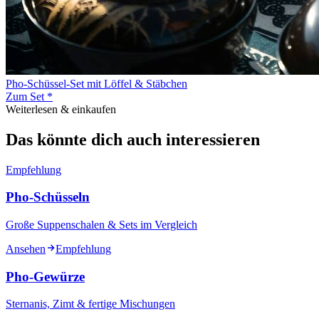
Pho-Schüssel-Set mit Löffel & Stäbchen
Zum Set *
Weiterlesen & einkaufen
Das könnte dich auch interessieren
Empfehlung
Pho-Schüsseln
Große Suppenschalen & Sets im Vergleich
Ansehen
Empfehlung
Pho-Gewürze
Sternanis, Zimt & fertige Mischungen