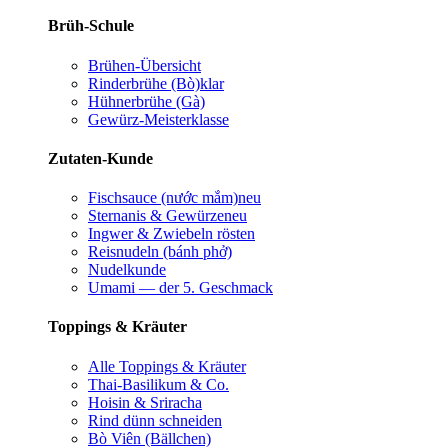
Brüh-Schule
Brühen-Übersicht
Rinderbrühe (Bò)
klar
Hühnerbrühe (Gà)
Gewürz-Meisterklasse
Zutaten-Kunde
Fischsauce (nước mắm)
neu
Sternanis & Gewürze
neu
Ingwer & Zwiebeln rösten
Reisnudeln (bánh phở)
Nudelkunde
Umami — der 5. Geschmack
Toppings & Kräuter
Alle Toppings & Kräuter
Thai-Basilikum & Co.
Hoisin & Sriracha
Rind dünn schneiden
Bò Viên (Bällchen)