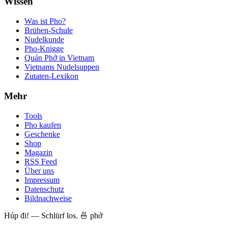
Wissen
Was ist Pho?
Brühen-Schule
Nudelkunde
Pho-Knigge
Quán Phở in Vietnam
Vietnams Nudelsuppen
Zutaten-Lexikon
Mehr
Tools
Pho kaufen
Geschenke
Shop
Magazin
RSS Feed
Über uns
Impressum
Datenschutz
Bildnachweise
Húp đi! — Schlürf los. 🍜 phở