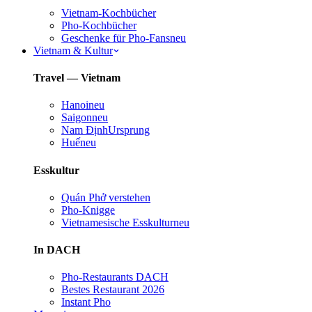
Vietnam-Kochbücher
Pho-Kochbücher
Geschenke für Pho-Fans
neu
Vietnam & Kultur
Travel — Vietnam
Hanoi
neu
Saigon
neu
Nam Định
Ursprung
Huế
neu
Esskultur
Quán Phở verstehen
Pho-Knigge
Vietnamesische Esskultur
neu
In DACH
Pho-Restaurants DACH
Bestes Restaurant 2026
Instant Pho