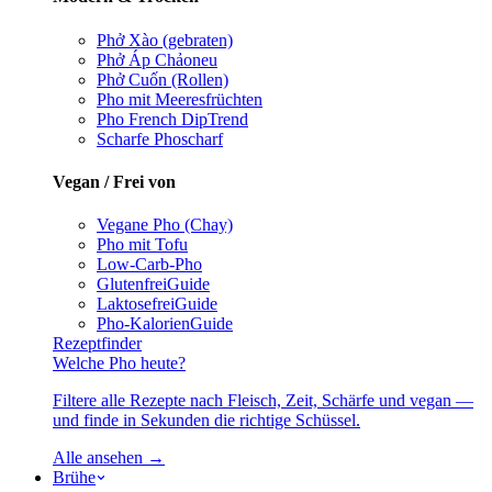
Phở Xào (gebraten)
Phở Áp Chảo
neu
Phở Cuốn (Rollen)
Pho mit Meeresfrüchten
Pho French Dip
Trend
Scharfe Pho
scharf
Vegan / Frei von
Vegane Pho (Chay)
Pho mit Tofu
Low-Carb-Pho
Glutenfrei
Guide
Laktosefrei
Guide
Pho-Kalorien
Guide
Rezeptfinder
Welche Pho heute?
Filtere alle Rezepte nach Fleisch, Zeit, Schärfe und vegan —
und finde in Sekunden die richtige Schüssel.
Alle ansehen →
Brühe