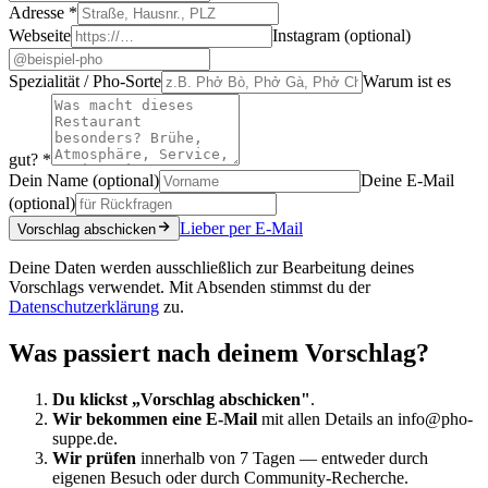
Adresse
*
Webseite
Instagram (optional)
Spezialität / Pho-Sorte
Warum ist es
gut?
*
Dein Name (optional)
Deine E-Mail
(optional)
Lieber per E-Mail
Vorschlag abschicken
Deine Daten werden ausschließlich zur Bearbeitung deines
Vorschlags verwendet. Mit Absenden stimmst du der
Datenschutzerklärung
zu.
Was passiert nach deinem Vorschlag?
Du klickst „Vorschlag abschicken"
.
Wir bekommen eine E-Mail
mit allen Details an info@pho-
suppe.de.
Wir prüfen
innerhalb von 7 Tagen — entweder durch
eigenen Besuch oder durch Community-Recherche.