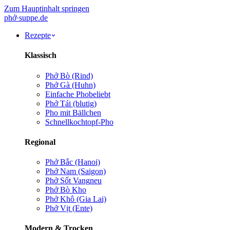
Zum Hauptinhalt springen
phở
·
suppe
.de
Rezepte
Klassisch
Phở Bò (Rind)
Phở Gà (Huhn)
Einfache Pho
beliebt
Phở Tái (blutig)
Pho mit Bällchen
Schnellkochtopf-Pho
Regional
Phở Bắc (Hanoi)
Phở Nam (Saigon)
Phở Sốt Vang
neu
Phở Bò Kho
Phở Khô (Gia Lai)
Phở Vịt (Ente)
Modern & Trocken