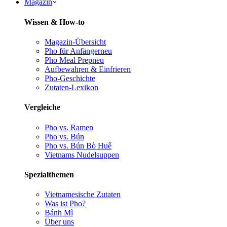
Magazin
Wissen & How-to
Magazin-Übersicht
Pho für Anfänger
neu
Pho Meal Prep
neu
Aufbewahren & Einfrieren
Pho-Geschichte
Zutaten-Lexikon
Vergleiche
Pho vs. Ramen
Pho vs. Bún
Pho vs. Bún Bò Huế
Vietnams Nudelsuppen
Spezialthemen
Vietnamesische Zutaten
Was ist Pho?
Bánh Mì
Über uns