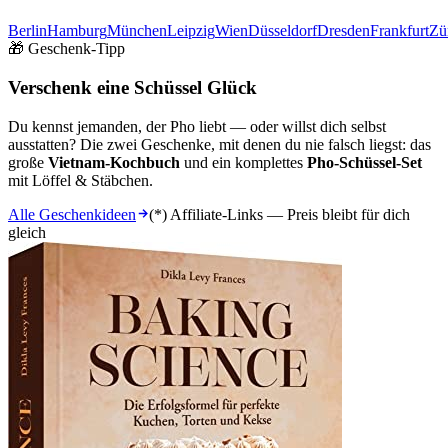
Berlin
Hamburg
München
Leipzig
Wien
Düsseldorf
Dresden
Frankfurt
Zü
🎁 Geschenk-Tipp
Verschenk eine Schüssel Glück
Du kennst jemanden, der Pho liebt — oder willst dich selbst
ausstatten? Die zwei Geschenke, mit denen du nie falsch liegst: das
große
Vietnam-Kochbuch
und ein komplettes
Pho-Schüssel-Set
mit Löffel & Stäbchen.
Alle Geschenkideen
(*) Affiliate-Links — Preis bleibt für dich
gleich