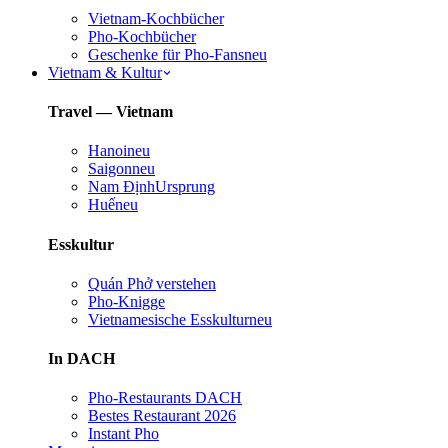
Vietnam-Kochbücher
Pho-Kochbücher
Geschenke für Pho-Fans
neu
Vietnam & Kultur
Travel — Vietnam
Hanoi
neu
Saigon
neu
Nam Định
Ursprung
Huế
neu
Esskultur
Quán Phở verstehen
Pho-Knigge
Vietnamesische Esskultur
neu
In DACH
Pho-Restaurants DACH
Bestes Restaurant 2026
Instant Pho