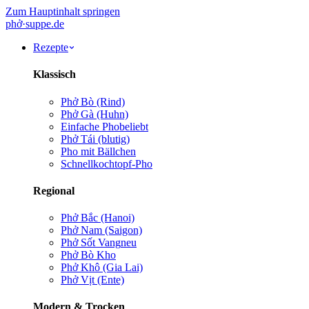
Zum Hauptinhalt springen
phở
·
suppe
.de
Rezepte
Klassisch
Phở Bò (Rind)
Phở Gà (Huhn)
Einfache Pho
beliebt
Phở Tái (blutig)
Pho mit Bällchen
Schnellkochtopf-Pho
Regional
Phở Bắc (Hanoi)
Phở Nam (Saigon)
Phở Sốt Vang
neu
Phở Bò Kho
Phở Khô (Gia Lai)
Phở Vịt (Ente)
Modern & Trocken