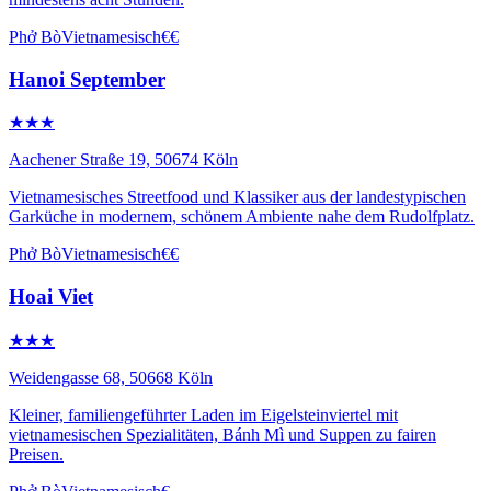
Phở Bò
Vietnamesisch
€€
Hanoi September
★★★
Aachener Straße 19, 50674 Köln
Vietnamesisches Streetfood und Klassiker aus der landestypischen
Garküche in modernem, schönem Ambiente nahe dem Rudolfplatz.
Phở Bò
Vietnamesisch
€€
Hoai Viet
★★★
Weidengasse 68, 50668 Köln
Kleiner, familiengeführter Laden im Eigelsteinviertel mit
vietnamesischen Spezialitäten, Bánh Mì und Suppen zu fairen
Preisen.