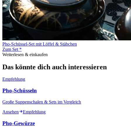
Pho-Schüssel-Set mit Löffel & Stäbchen
Zum Set *
Weiterlesen & einkaufen
Das könnte dich auch interessieren
Empfehlung
Pho-Schüsseln
Große Suppenschalen & Sets im Vergleich
Ansehen
Empfehlung
Pho-Gewürze