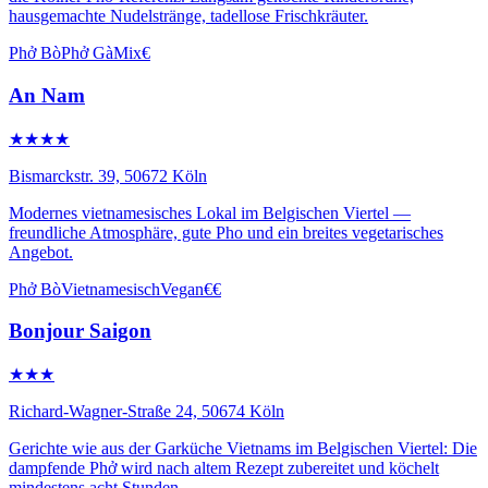
hausgemachte Nudelstränge, tadellose Frischkräuter.
Phở Bò
Phở Gà
Mix
€
An Nam
★★★★
Bismarckstr. 39, 50672 Köln
Modernes vietnamesisches Lokal im Belgischen Viertel —
freundliche Atmosphäre, gute Pho und ein breites vegetarisches
Angebot.
Phở Bò
Vietnamesisch
Vegan
€€
Bonjour Saigon
★★★
Richard-Wagner-Straße 24, 50674 Köln
Gerichte wie aus der Garküche Vietnams im Belgischen Viertel: Die
dampfende Phở wird nach altem Rezept zubereitet und köchelt
mindestens acht Stunden.