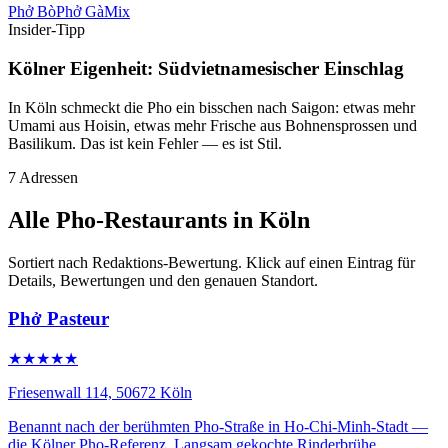
Phở Bò
Phở Gà
Mix
Insider-Tipp
Kölner Eigenheit: Südvietnamesischer Einschlag
In Köln schmeckt die Pho ein bisschen nach Saigon: etwas mehr
Umami aus Hoisin, etwas mehr Frische aus Bohnensprossen und
Basilikum. Das ist kein Fehler — es ist Stil.
7 Adressen
Alle Pho-Restaurants in Köln
Sortiert nach Redaktions-Bewertung. Klick auf einen Eintrag für
Details, Bewertungen und den genauen Standort.
Phở Pasteur
★★★★★
Friesenwall 114, 50672 Köln
Benannt nach der berühmten Pho-Straße in Ho-Chi-Minh-Stadt —
die Kölner Pho-Referenz. Langsam gekochte Rinderbrühe,