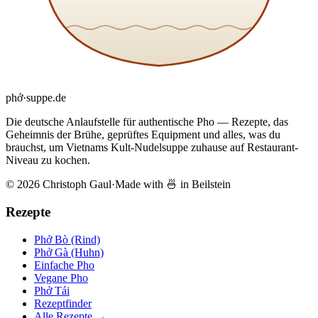
phở
·
suppe
.de
Die deutsche Anlaufstelle für authentische Pho — Rezepte, das
Geheimnis der Brühe, geprüftes Equipment und alles, was du
brauchst, um Vietnams Kult-Nudelsuppe zuhause auf Restaurant-
Niveau zu kochen.
© 2026 Christoph Gaul
·
Made with 🍜 in Beilstein
Rezepte
Phở Bò (Rind)
Phở Gà (Huhn)
Einfache Pho
Vegane Pho
Phở Tái
Rezeptfinder
Alle Rezepte →