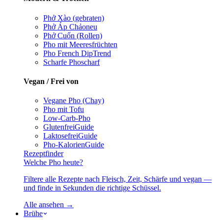
Phở Xào (gebraten)
Phở Áp Chảo
neu
Phở Cuốn (Rollen)
Pho mit Meeresfrüchten
Pho French Dip
Trend
Scharfe Pho
scharf
Vegan / Frei von
Vegane Pho (Chay)
Pho mit Tofu
Low-Carb-Pho
Glutenfrei
Guide
Laktosefrei
Guide
Pho-Kalorien
Guide
Rezeptfinder
Welche Pho heute?
Filtere alle Rezepte nach Fleisch, Zeit, Schärfe und vegan —
und finde in Sekunden die richtige Schüssel.
Alle ansehen →
Brühe