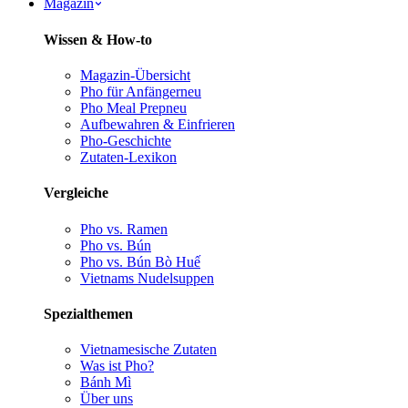
Magazin
Wissen & How-to
Magazin-Übersicht
Pho für Anfänger
neu
Pho Meal Prep
neu
Aufbewahren & Einfrieren
Pho-Geschichte
Zutaten-Lexikon
Vergleiche
Pho vs. Ramen
Pho vs. Bún
Pho vs. Bún Bò Huế
Vietnams Nudelsuppen
Spezialthemen
Vietnamesische Zutaten
Was ist Pho?
Bánh Mì
Über uns