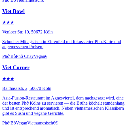
Phở Bò
Vietnamesisch
€
Viet Bowl
★★★
Venloer Str. 19, 50672 Köln
Schneller Mittagstisch in Ehrenfeld mit fokussierter Pho-Karte und
angemessenen Preisen.
Phở Bò
Phở Chay
Vegan
€
Viet Corner
★★★
Balthasarstr. 2, 50670 Köln
Asia-Fusion-Restaurant im Agnesviertel, dem nachgesagt wird, eine
der besten Phở Kölns zu servieren — die Brühe köchelt stundenlang
und ist entsprechend aromatisch. Neben vietnamesischen Klassikern
gibt es Sushi und vegane Gerichte.
Phở Bò
Vegan
Vietnamesisch
€€