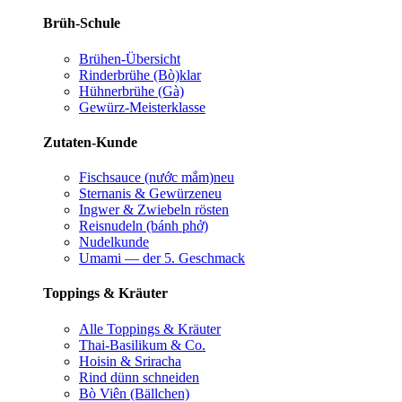
Brüh-Schule
Brühen-Übersicht
Rinderbrühe (Bò)
klar
Hühnerbrühe (Gà)
Gewürz-Meisterklasse
Zutaten-Kunde
Fischsauce (nước mắm)
neu
Sternanis & Gewürze
neu
Ingwer & Zwiebeln rösten
Reisnudeln (bánh phở)
Nudelkunde
Umami — der 5. Geschmack
Toppings & Kräuter
Alle Toppings & Kräuter
Thai-Basilikum & Co.
Hoisin & Sriracha
Rind dünn schneiden
Bò Viên (Bällchen)