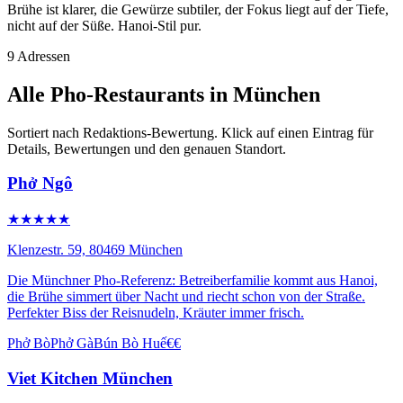
Brühe ist klarer, die Gewürze subtiler, der Fokus liegt auf der Tiefe,
nicht auf der Süße. Hanoi-Stil pur.
9 Adressen
Alle Pho-Restaurants in München
Sortiert nach Redaktions-Bewertung. Klick auf einen Eintrag für
Details, Bewertungen und den genauen Standort.
Phở Ngô
★★★★★
Klenzestr. 59, 80469 München
Die Münchner Pho-Referenz: Betreiberfamilie kommt aus Hanoi,
die Brühe simmert über Nacht und riecht schon von der Straße.
Perfekter Biss der Reisnudeln, Kräuter immer frisch.
Phở Bò
Phở Gà
Bún Bò Huế
€€
Viet Kitchen München