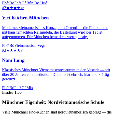
Phở Bò
Phở Gà
Bún Bò Huế
#2
★★★★☆
Viet Kitchen München
Modernes vietnamesisches Konzept im Ostend — die Pho kommt
mit hausgemachten Reisnudeln, die Bestellung wird per Tablet
aufgenommen. Für München bemerkenswert günstig.
Phở Bò
Vietnamesisch
Vegan
#3
★★★★☆
Nam Long
Klassisches Münchner Vietnamesenrestaurant in der Altstadt — seit
über 20 Jahren eine Institution. Die Pho ist ehrlich, klar und kräftig
gewürzt.
Phở Bò
Phở Gà
Mix
Insider-Tipp
Münchner Eigenheit: Nordvietnamesische Schule
Viele Münchner Pho-Küchen sind nordvietnamesisch geprägt — die