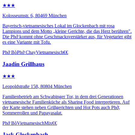
★★★
Kolosseumstr. 6, 80469 München
Bayerisch-vietnamesisches Lokal im Glockenbach mit rosa
Lampions und dem Motto „kleine Gerichte, die das Herz berühren".
Die Phở kommt ohne Geschmacksverstärker aus, für Vegetarier gibt
es eine Variante mit Tofu.
Phở Bò
Phở Chay
Vietnamesisch
€€
Jaadin Grillhaus
★★★
Leopoldstraße 158, 80804 München
Familienbetrieb am Schwabinger Tor, in dem drei Generationen
vietnamesische Familienküche als Sharing Food interpretieren. Auf
der Karte stehen neben Grillgerichten und Hot Pots auch Phở,
Sommerrollen und Papayasalat.
Phở Bò
Vietnamesisch
Mix
€€
Jack Glockenbach