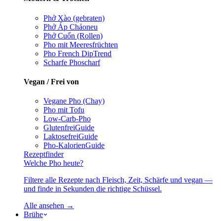
Phở Xào (gebraten)
Phở Áp Chảo
neu
Phở Cuốn (Rollen)
Pho mit Meeresfrüchten
Pho French Dip
Trend
Scharfe Pho
scharf
Vegan / Frei von
Vegane Pho (Chay)
Pho mit Tofu
Low-Carb-Pho
Glutenfrei
Guide
Laktosefrei
Guide
Pho-Kalorien
Guide
Rezeptfinder
Welche Pho heute?
Filtere alle Rezepte nach Fleisch, Zeit, Schärfe und vegan —
und finde in Sekunden die richtige Schüssel.
Alle ansehen →
Brühe