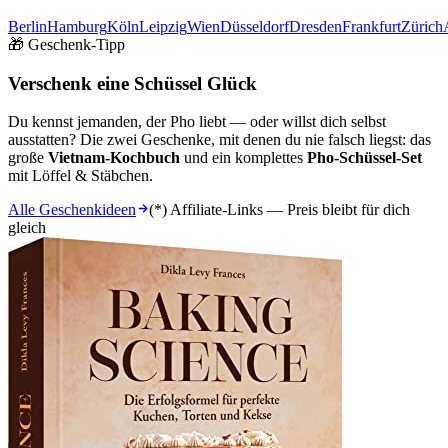
Berlin
Hamburg
Köln
Leipzig
Wien
Düsseldorf
Dresden
Frankfurt
Zürich
🎁 Geschenk-Tipp
Verschenk eine Schüssel Glück
Du kennst jemanden, der Pho liebt — oder willst dich selbst
ausstatten? Die zwei Geschenke, mit denen du nie falsch liegst: das
große
Vietnam-Kochbuch
und ein komplettes
Pho-Schüssel-Set
mit Löffel & Stäbchen.
Alle Geschenkideen
(*) Affiliate-Links — Preis bleibt für dich
gleich