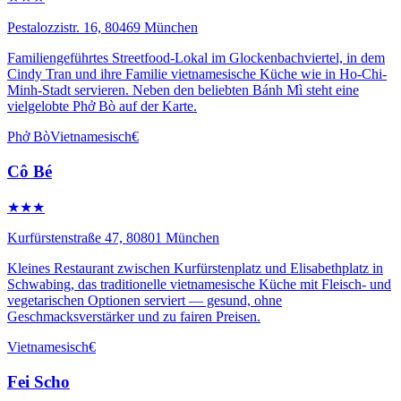
Pestalozzistr. 16, 80469 München
Familiengeführtes Streetfood-Lokal im Glockenbachviertel, in dem
Cindy Tran und ihre Familie vietnamesische Küche wie in Ho-Chi-
Minh-Stadt servieren. Neben den beliebten Bánh Mì steht eine
vielgelobte Phở Bò auf der Karte.
Phở Bò
Vietnamesisch
€
Cô Bé
★★★
Kurfürstenstraße 47, 80801 München
Kleines Restaurant zwischen Kurfürstenplatz und Elisabethplatz in
Schwabing, das traditionelle vietnamesische Küche mit Fleisch- und
vegetarischen Optionen serviert — gesund, ohne
Geschmacksverstärker und zu fairen Preisen.
Vietnamesisch
€
Fei Scho