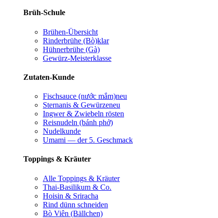
Brüh-Schule
Brühen-Übersicht
Rinderbrühe (Bò)
klar
Hühnerbrühe (Gà)
Gewürz-Meisterklasse
Zutaten-Kunde
Fischsauce (nước mắm)
neu
Sternanis & Gewürze
neu
Ingwer & Zwiebeln rösten
Reisnudeln (bánh phở)
Nudelkunde
Umami — der 5. Geschmack
Toppings & Kräuter
Alle Toppings & Kräuter
Thai-Basilikum & Co.
Hoisin & Sriracha
Rind dünn schneiden
Bò Viên (Bällchen)