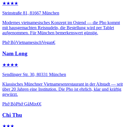
★★★★
Steinstraße 81, 81667 München
Modernes vietnamesisches Konzept im Ostend — die Pho kommt
mit hausgemachten Reisnudeln, die Bestellung wird per Tablet
aufgenommen. Für München bemerkenswert günstig.
Phở Bò
Vietnamesisch
Vegan
€
Nam Long
★★★★
Sendlinger Str. 30, 80331 München
Klassisches Münchner Vietnamesenrestaurant in der Altstadt — seit
über 20 Jahren eine Institution. Die Pho ist ehrlich, klar und kräftig
gewürzt.
Phở Bò
Phở Gà
Mix
€€
Chi Thu
★★★