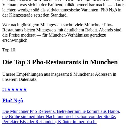
Vietnam, was sich in der Brühenqualität bemerkbar macht — klarer,
leichter, weniger süß als südvietnamesische Varianten. Phở Ngô in
der Klenzestraße setzt den Standard.
Wer nach günstigem Mittagessen sucht: viele Münchner Pho-
Restaurants bieten Mittagssets mit deutlichem Rabatt. Abends sind
die Preise moderat — für München-Verhältnisse geradezu
erschwinglich.
Top 10
Die Top 3 Pho-Restaurants in München
Unsere Empfehlungen aus insgesamt 9 Münchener Adressen in
unserem Datensatz.
#1
★★★★★
Phở Ngô
Die Münchner Pho-Referenz: Betreiberfamilie kommt aus Hanoi,
die Brühe simmert über Nacht und riecht schon von der Straße.
Perfekter Biss der Reisnudeln, Kräuter immer frisch.