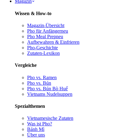
Magazin
Wissen & How-to
Magazin-Übersicht
Pho für Anfänger
neu
Pho Meal Prep
neu
Aufbewahren & Einfrieren
Pho-Geschichte
Zutaten-Lexikon
Vergleiche
Pho vs. Ramen
Pho vs. Bún
Pho vs. Bún Bò Huế
Vietnams Nudelsuppen
Spezialthemen
Vietnamesische Zutaten
Was ist Pho?
Bánh Mì
Über uns