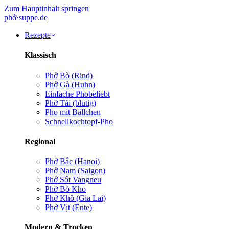
Zum Hauptinhalt springen
phở
·
suppe
.de
Rezepte
Klassisch
Phở Bò (Rind)
Phở Gà (Huhn)
Einfache Pho
beliebt
Phở Tái (blutig)
Pho mit Bällchen
Schnellkochtopf-Pho
Regional
Phở Bắc (Hanoi)
Phở Nam (Saigon)
Phở Sốt Vang
neu
Phở Bò Kho
Phở Khô (Gia Lai)
Phở Vịt (Ente)
Modern & Trocken