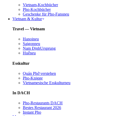
Vietnam-Kochbücher
Pho-Kochbücher
Geschenke für Pho-Fans
neu
Vietnam & Kultur
Travel — Vietnam
Hanoi
neu
Saigon
neu
Nam Định
Ursprung
Huế
neu
Esskultur
Quán Phở verstehen
Pho-Knigge
Vietnamesische Esskultur
neu
In DACH
Pho-Restaurants DACH
Bestes Restaurant 2026
Instant Pho