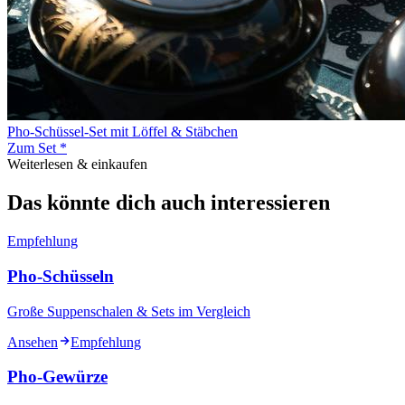
Pho-Schüssel-Set mit Löffel & Stäbchen
Zum Set *
Weiterlesen & einkaufen
Das könnte dich auch interessieren
Empfehlung
Pho-Schüsseln
Große Suppenschalen & Sets im Vergleich
Ansehen
Empfehlung
Pho-Gewürze