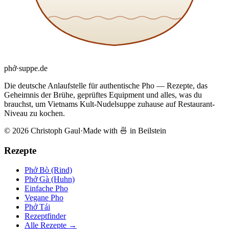
phở
·
suppe
.de
Die deutsche Anlaufstelle für authentische Pho — Rezepte, das
Geheimnis der Brühe, geprüftes Equipment und alles, was du
brauchst, um Vietnams Kult-Nudelsuppe zuhause auf Restaurant-
Niveau zu kochen.
© 2026 Christoph Gaul
·
Made with 🍜 in Beilstein
Rezepte
Phở Bò (Rind)
Phở Gà (Huhn)
Einfache Pho
Vegane Pho
Phở Tái
Rezeptfinder
Alle Rezepte →