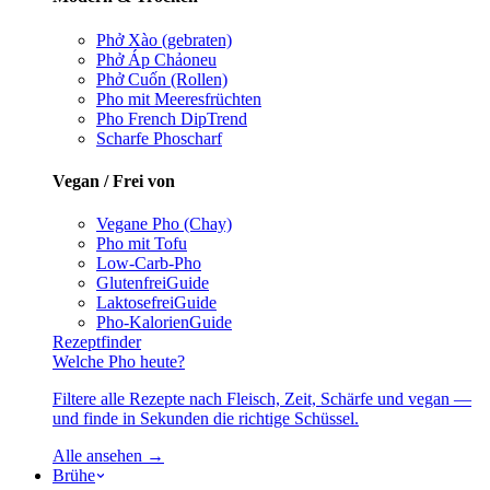
Phở Xào (gebraten)
Phở Áp Chảo
neu
Phở Cuốn (Rollen)
Pho mit Meeresfrüchten
Pho French Dip
Trend
Scharfe Pho
scharf
Vegan / Frei von
Vegane Pho (Chay)
Pho mit Tofu
Low-Carb-Pho
Glutenfrei
Guide
Laktosefrei
Guide
Pho-Kalorien
Guide
Rezeptfinder
Welche Pho heute?
Filtere alle Rezepte nach Fleisch, Zeit, Schärfe und vegan —
und finde in Sekunden die richtige Schüssel.
Alle ansehen →
Brühe