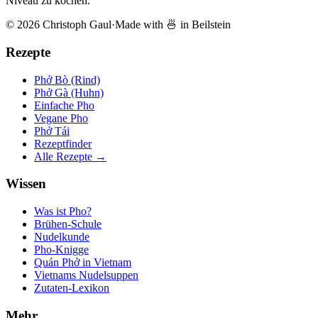
Niveau zu kochen.
© 2026 Christoph Gaul
·
Made with 🍜 in Beilstein
Rezepte
Phở Bò (Rind)
Phở Gà (Huhn)
Einfache Pho
Vegane Pho
Phở Tái
Rezeptfinder
Alle Rezepte →
Wissen
Was ist Pho?
Brühen-Schule
Nudelkunde
Pho-Knigge
Quán Phở in Vietnam
Vietnams Nudelsuppen
Zutaten-Lexikon
Mehr