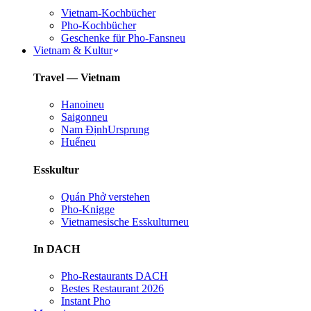
Vietnam-Kochbücher
Pho-Kochbücher
Geschenke für Pho-Fans
neu
Vietnam & Kultur
Travel — Vietnam
Hanoi
neu
Saigon
neu
Nam Định
Ursprung
Huế
neu
Esskultur
Quán Phở verstehen
Pho-Knigge
Vietnamesische Esskultur
neu
In DACH
Pho-Restaurants DACH
Bestes Restaurant 2026
Instant Pho