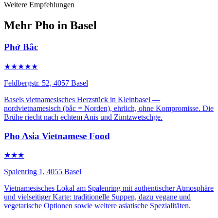
Weitere Empfehlungen
Mehr Pho in Basel
Phở Bắc
★★★★★
Feldbergstr. 52, 4057 Basel
Basels vietnamesisches Herzstück in Kleinbasel —
nordvietnamesisch (bắc = Norden), ehrlich, ohne Kompromisse. Die
Brühe riecht nach echtem Anis und Zimtzwetschge.
Pho Asia Vietnamese Food
★★★
Spalenring 1, 4055 Basel
Vietnamesisches Lokal am Spalenring mit authentischer Atmosphäre
und vielseitiger Karte: traditionelle Suppen, dazu vegane und
vegetarische Optionen sowie weitere asiatische Spezialitäten.