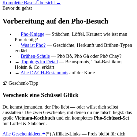
Komplette Basel-Übersicht →
Bevor du gehst
Vorbereitung auf den Pho-Besuch
→
Pho-Knigge
— Stäbchen, Löffel, Kräuter: wie isst man
Pho richtig?
→
Was ist Pho?
— Geschichte, Herkunft und Brühen-Typen
erklärt
→
Brühen-Schule
— Phở Bò, Phở Gà oder Phở Chay?
→
Toppings im Detail
— Beansprouts, Thai-Basilikum,
Hoisin & Co. erklärt
→
Alle DACH-Restaurants
auf der Karte
🎁 Geschenk-Tipp
Verschenk eine Schüssel Glück
Du kennst jemanden, der Pho liebt — oder willst dich selbst
ausstatten? Die zwei Geschenke, mit denen du nie falsch liegst: das
große
Vietnam-Kochbuch
und ein komplettes
Pho-Schüssel-Set
mit Löffel & Stäbchen.
Alle Geschenkideen
(*) Affiliate-Links — Preis bleibt für dich