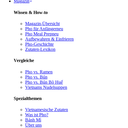
Magazin
Wissen & How-to
Magazin-Übersicht
Pho für Anfänger
neu
Pho Meal Prep
neu
Aufbewahren & Einfrieren
Pho-Geschichte
Zutaten-Lexikon
Vergleiche
Pho vs. Ramen
Pho vs. Bún
Pho vs. Bún Bò Huế
Vietnams Nudelsuppen
Spezialthemen
Vietnamesische Zutaten
Was ist Pho?
Bánh Mì
Über uns