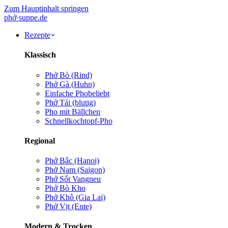
Zum Hauptinhalt springen
phở
·
suppe
.de
Rezepte
Klassisch
Phở Bò (Rind)
Phở Gà (Huhn)
Einfache Pho
beliebt
Phở Tái (blutig)
Pho mit Bällchen
Schnellkochtopf-Pho
Regional
Phở Bắc (Hanoi)
Phở Nam (Saigon)
Phở Sốt Vang
neu
Phở Bò Kho
Phở Khô (Gia Lai)
Phở Vịt (Ente)
Modern & Trocken