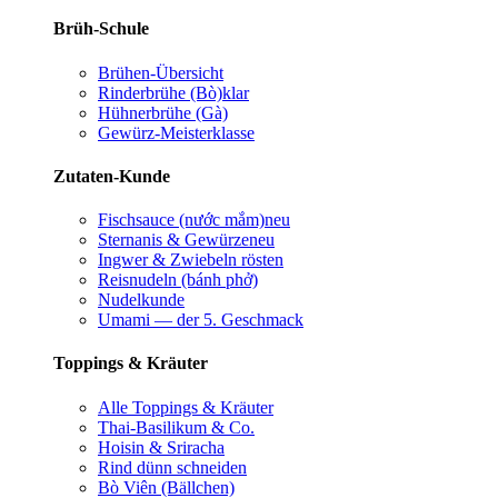
Brüh-Schule
Brühen-Übersicht
Rinderbrühe (Bò)
klar
Hühnerbrühe (Gà)
Gewürz-Meisterklasse
Zutaten-Kunde
Fischsauce (nước mắm)
neu
Sternanis & Gewürze
neu
Ingwer & Zwiebeln rösten
Reisnudeln (bánh phở)
Nudelkunde
Umami — der 5. Geschmack
Toppings & Kräuter
Alle Toppings & Kräuter
Thai-Basilikum & Co.
Hoisin & Sriracha
Rind dünn schneiden
Bò Viên (Bällchen)