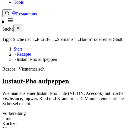
Tools
Restaurants
Suche
Tipp: Suche nach „Phở Bò", „Sternanis", „Hanoi" oder einer Stadt.
Start
Rezepte
Instant-Pho aufpeppen
Rezept · Vietnamesisch
Instant-Pho aufpeppen
Wie man aus einer Instant-Pho-Tüte (VIFON, Acecook) mit frischer
Fischsauce, Ingwer, Rind und Kräutern in 15 Minuten eine ehrliche
Schüssel macht.
Vorbereitung
5 min
Kochzeit