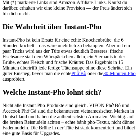
Mit (*) markierte Links sind Amazon-Affiliate-Links. Kaufst du
darüber, erhalten wir eine kleine Provision — der Preis ändert sich
für dich nicht.
Die Wahrheit über Instant-Pho
Instant-Pho ist kein Ersatz für eine echte Knochenbrühe, die 6
Stunden köchelt – das wäre unehrlich zu behaupten. Aber mit ein
paar Tricks wird aus der Tüte etwas deutlich Besseres: frische
Fischsauce statt dem Würzpäckchen allein, ein Sternanis in der
Brühe, echtes Fleisch und frische Kräuter. Das Ergebnis in 15
Minuten übertrifft jede fertige Tütensuppe ohne diese Schritte. Ein
guter Einstieg, bevor man die echte
Phở Bò
oder die
30-Minuten-Pho
ausprobiert.
Welche Instant-Pho lohnt sich?
Nicht alle Instant-Pho-Produkte sind gleich. VIFON Phở Bò und
Acecook Phở Gà sind die bekanntesten vietnamesischen Marken in
Deutschland und haben die authentischsten Aromaten. Wichtig: auf
die breiten Reisnudeln achten – echte bánh phở-Textur, nicht dünne
Fadennudeln. Die Brühe in der Tüte ist stark konzentriert und bildet
eine gute Basis für Upgrades.