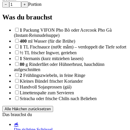
Portion
−
+
Was du brauchst
1
Packung
VIFON Pho Bò oder Acecook Pho Gà
(Instant-Reisnudelsuppe)
400
ml
Wasser (für die Brühe)
1
TL
Fischsauce (nước mắm) – verdoppelt die Tiefe sofort
½ TL frischer Ingwer, gerieben
1
Sternanis (kurz mitziehen lassen)
80
g
Rinderfilet oder Hühnerbrust, hauchdünn
aufgeschnitten
2
Frühlingszwiebeln, in feine Ringe
Kleines Bündel frischer Koriander
Handvoll Sojasprossen (giá)
Limettenspalte zum Servieren
Sriracha oder frische Chilis nach Belieben
Alle Häkchen zurücksetzen
Das brauchst du
🥣
Die richtige Schüssel