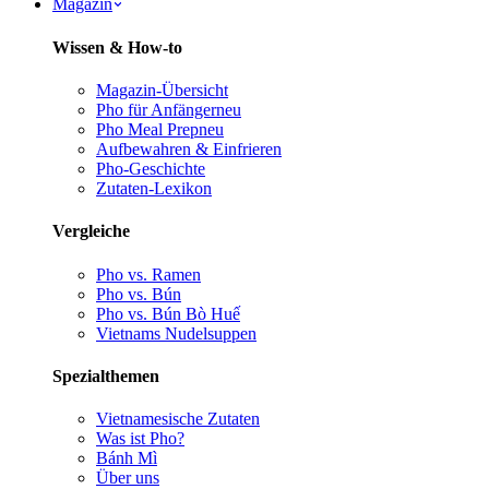
Magazin
Wissen & How-to
Magazin-Übersicht
Pho für Anfänger
neu
Pho Meal Prep
neu
Aufbewahren & Einfrieren
Pho-Geschichte
Zutaten-Lexikon
Vergleiche
Pho vs. Ramen
Pho vs. Bún
Pho vs. Bún Bò Huế
Vietnams Nudelsuppen
Spezialthemen
Vietnamesische Zutaten
Was ist Pho?
Bánh Mì
Über uns