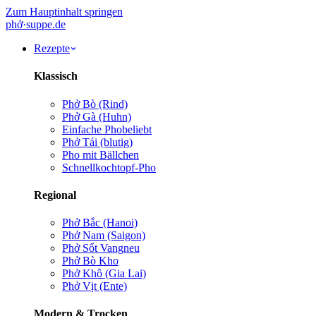
Zum Hauptinhalt springen
phở
·
suppe
.de
Rezepte
Klassisch
Phở Bò (Rind)
Phở Gà (Huhn)
Einfache Pho
beliebt
Phở Tái (blutig)
Pho mit Bällchen
Schnellkochtopf-Pho
Regional
Phở Bắc (Hanoi)
Phở Nam (Saigon)
Phở Sốt Vang
neu
Phở Bò Kho
Phở Khô (Gia Lai)
Phở Vịt (Ente)
Modern & Trocken