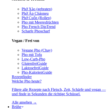
Phở Xào (gebraten)
Phở Áp Chảo
neu
Phở Cuốn (Rollen)
Pho mit Meeresfrüchten
Pho French Dip
Trend
Scharfe Pho
scharf
Vegan / Frei von
Vegane Pho (Chay)
Pho mit Tofu
Low-Carb-Pho
Glutenfrei
Guide
Laktosefrei
Guide
Pho-Kalorien
Guide
Rezeptfinder
Welche Pho heute?
Filtere alle Rezepte nach Fleisch, Zeit, Schärfe und vegan —
und finde in Sekunden die richtige Schüssel.
Alle ansehen →
Brühe