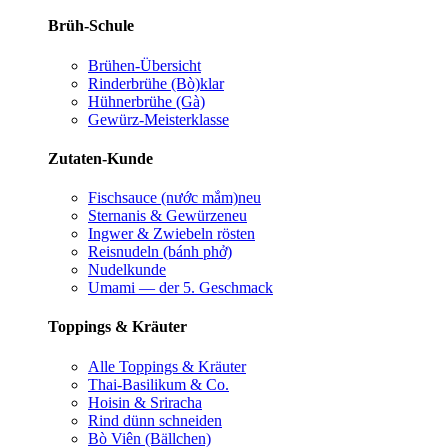
Brüh-Schule
Brühen-Übersicht
Rinderbrühe (Bò)
klar
Hühnerbrühe (Gà)
Gewürz-Meisterklasse
Zutaten-Kunde
Fischsauce (nước mắm)
neu
Sternanis & Gewürze
neu
Ingwer & Zwiebeln rösten
Reisnudeln (bánh phở)
Nudelkunde
Umami — der 5. Geschmack
Toppings & Kräuter
Alle Toppings & Kräuter
Thai-Basilikum & Co.
Hoisin & Sriracha
Rind dünn schneiden
Bò Viên (Bällchen)