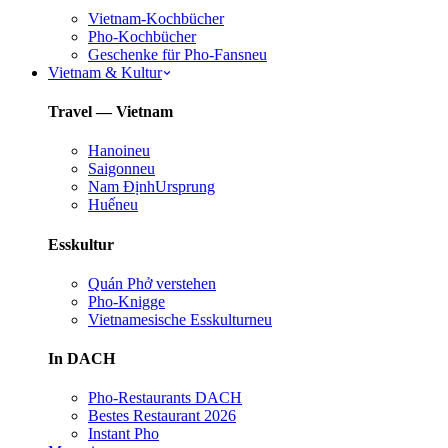
Vietnam-Kochbücher
Pho-Kochbücher
Geschenke für Pho-Fans
neu
Vietnam & Kultur
Travel — Vietnam
Hanoi
neu
Saigon
neu
Nam Định
Ursprung
Huế
neu
Esskultur
Quán Phở verstehen
Pho-Knigge
Vietnamesische Esskultur
neu
In DACH
Pho-Restaurants DACH
Bestes Restaurant 2026
Instant Pho