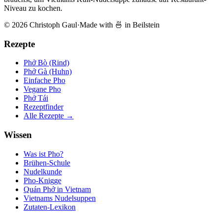
Niveau zu kochen.
© 2026 Christoph Gaul
·
Made with 🍜 in Beilstein
Rezepte
Phở Bò (Rind)
Phở Gà (Huhn)
Einfache Pho
Vegane Pho
Phở Tái
Rezeptfinder
Alle Rezepte →
Wissen
Was ist Pho?
Brühen-Schule
Nudelkunde
Pho-Knigge
Quán Phở in Vietnam
Vietnams Nudelsuppen
Zutaten-Lexikon