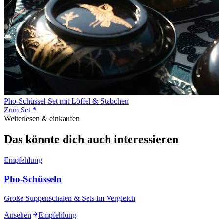
Pho-Schüssel-Set mit Löffel & Stäbchen
Zum Set *
Weiterlesen & einkaufen
Das könnte dich auch interessieren
Empfehlung
Pho-Schüsseln
Große Suppenschalen & Sets im Vergleich
Ansehen
Empfehlung