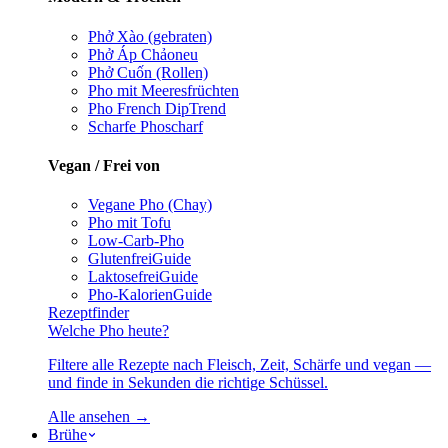
Phở Xào (gebraten)
Phở Áp Chảo
neu
Phở Cuốn (Rollen)
Pho mit Meeresfrüchten
Pho French Dip
Trend
Scharfe Pho
scharf
Vegan / Frei von
Vegane Pho (Chay)
Pho mit Tofu
Low-Carb-Pho
Glutenfrei
Guide
Laktosefrei
Guide
Pho-Kalorien
Guide
Rezeptfinder
Welche Pho heute?
Filtere alle Rezepte nach Fleisch, Zeit, Schärfe und vegan —
und finde in Sekunden die richtige Schüssel.
Alle ansehen →
Brühe