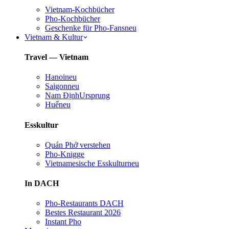
Vietnam-Kochbücher
Pho-Kochbücher
Geschenke für Pho-Fans
neu
Vietnam & Kultur
Travel — Vietnam
Hanoi
neu
Saigon
neu
Nam Định
Ursprung
Huế
neu
Esskultur
Quán Phở verstehen
Pho-Knigge
Vietnamesische Esskultur
neu
In DACH
Pho-Restaurants DACH
Bestes Restaurant 2026
Instant Pho