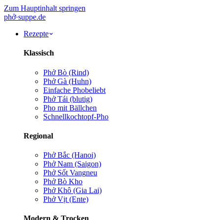
Zum Hauptinhalt springen
phở
·
suppe
.de
Rezepte
Klassisch
Phở Bò (Rind)
Phở Gà (Huhn)
Einfache Pho
beliebt
Phở Tái (blutig)
Pho mit Bällchen
Schnellkochtopf-Pho
Regional
Phở Bắc (Hanoi)
Phở Nam (Saigon)
Phở Sốt Vang
neu
Phở Bò Kho
Phở Khô (Gia Lai)
Phở Vịt (Ente)
Modern & Trocken