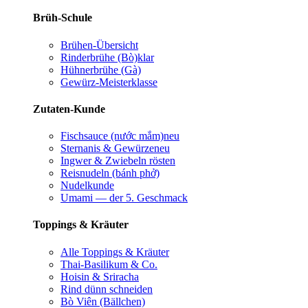
Brüh-Schule
Brühen-Übersicht
Rinderbrühe (Bò)
klar
Hühnerbrühe (Gà)
Gewürz-Meisterklasse
Zutaten-Kunde
Fischsauce (nước mắm)
neu
Sternanis & Gewürze
neu
Ingwer & Zwiebeln rösten
Reisnudeln (bánh phở)
Nudelkunde
Umami — der 5. Geschmack
Toppings & Kräuter
Alle Toppings & Kräuter
Thai-Basilikum & Co.
Hoisin & Sriracha
Rind dünn schneiden
Bò Viên (Bällchen)