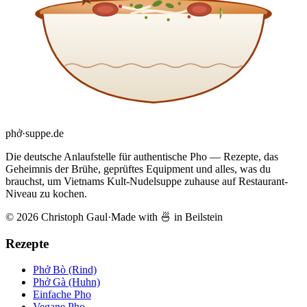
phở
·
suppe
.de
Die deutsche Anlaufstelle für authentische Pho — Rezepte, das
Geheimnis der Brühe, geprüftes Equipment und alles, was du
brauchst, um Vietnams Kult-Nudelsuppe zuhause auf Restaurant-
Niveau zu kochen.
© 2026 Christoph Gaul
·
Made with 🍜 in Beilstein
Rezepte
Phở Bò (Rind)
Phở Gà (Huhn)
Einfache Pho
Vegane Pho