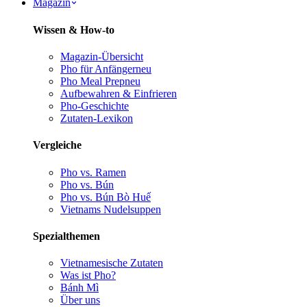
Magazin
Wissen & How-to
Magazin-Übersicht
Pho für Anfänger
neu
Pho Meal Prep
neu
Aufbewahren & Einfrieren
Pho-Geschichte
Zutaten-Lexikon
Vergleiche
Pho vs. Ramen
Pho vs. Bún
Pho vs. Bún Bò Huế
Vietnams Nudelsuppen
Spezialthemen
Vietnamesische Zutaten
Was ist Pho?
Bánh Mì
Über uns