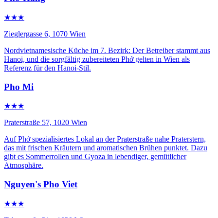
★★★
Zieglergasse 6, 1070 Wien
Nordvietnamesische Küche im 7. Bezirk: Der Betreiber stammt aus
Hanoi, und die sorgfältig zubereiteten Phở gelten in Wien als
Referenz für den Hanoi-Stil.
Pho Mi
★★★
Praterstraße 57, 1020 Wien
Auf Phở spezialisiertes Lokal an der Praterstraße nahe Praterstern,
das mit frischen Kräutern und aromatischen Brühen punktet. Dazu
gibt es Sommerrollen und Gyoza in lebendiger, gemütlicher
Atmosphäre.
Nguyen's Pho Viet
★★★