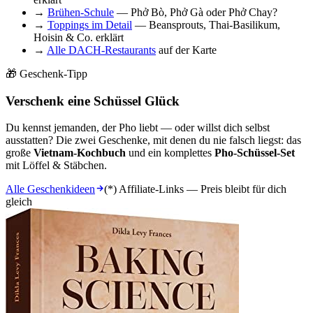
→
Brühen-Schule
— Phở Bò, Phở Gà oder Phở Chay?
→
Toppings im Detail
— Beansprouts, Thai-Basilikum,
Hoisin & Co. erklärt
→
Alle DACH-Restaurants
auf der Karte
🎁 Geschenk-Tipp
Verschenk eine Schüssel Glück
Du kennst jemanden, der Pho liebt — oder willst dich selbst
ausstatten? Die zwei Geschenke, mit denen du nie falsch liegst: das
große
Vietnam-Kochbuch
und ein komplettes
Pho-Schüssel-Set
mit Löffel & Stäbchen.
Alle Geschenkideen
(*) Affiliate-Links — Preis bleibt für dich
gleich