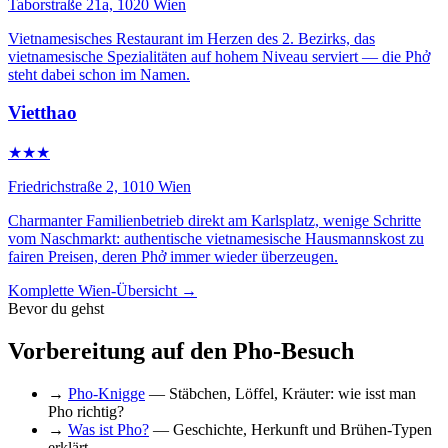
Taborstraße 21a, 1020 Wien
Vietnamesisches Restaurant im Herzen des 2. Bezirks, das
vietnamesische Spezialitäten auf hohem Niveau serviert — die Phở
steht dabei schon im Namen.
Vietthao
★★★
Friedrichstraße 2, 1010 Wien
Charmanter Familienbetrieb direkt am Karlsplatz, wenige Schritte
vom Naschmarkt: authentische vietnamesische Hausmannskost zu
fairen Preisen, deren Phở immer wieder überzeugen.
Komplette Wien-Übersicht →
Bevor du gehst
Vorbereitung auf den Pho-Besuch
→
Pho-Knigge
— Stäbchen, Löffel, Kräuter: wie isst man
Pho richtig?
→
Was ist Pho?
— Geschichte, Herkunft und Brühen-Typen
erklärt