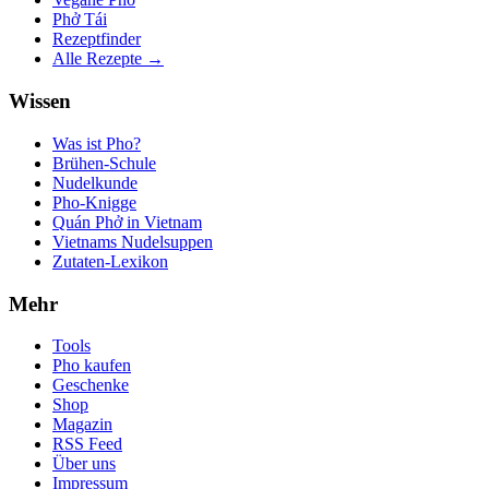
Phở Tái
Rezeptfinder
Alle Rezepte →
Wissen
Was ist Pho?
Brühen-Schule
Nudelkunde
Pho-Knigge
Quán Phở in Vietnam
Vietnams Nudelsuppen
Zutaten-Lexikon
Mehr
Tools
Pho kaufen
Geschenke
Shop
Magazin
RSS Feed
Über uns
Impressum