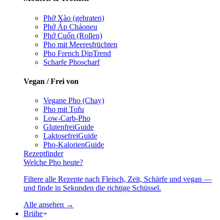
Phở Xào (gebraten)
Phở Áp Chảo
neu
Phở Cuốn (Rollen)
Pho mit Meeresfrüchten
Pho French Dip
Trend
Scharfe Pho
scharf
Vegan / Frei von
Vegane Pho (Chay)
Pho mit Tofu
Low-Carb-Pho
Glutenfrei
Guide
Laktosefrei
Guide
Pho-Kalorien
Guide
Rezeptfinder
Welche Pho heute?
Filtere alle Rezepte nach Fleisch, Zeit, Schärfe und vegan —
und finde in Sekunden die richtige Schüssel.
Alle ansehen →
Brühe