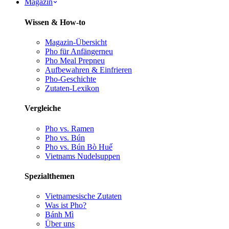
Magazin
Wissen & How-to
Magazin-Übersicht
Pho für Anfänger
neu
Pho Meal Prep
neu
Aufbewahren & Einfrieren
Pho-Geschichte
Zutaten-Lexikon
Vergleiche
Pho vs. Ramen
Pho vs. Bún
Pho vs. Bún Bò Huế
Vietnams Nudelsuppen
Spezialthemen
Vietnamesische Zutaten
Was ist Pho?
Bánh Mì
Über uns