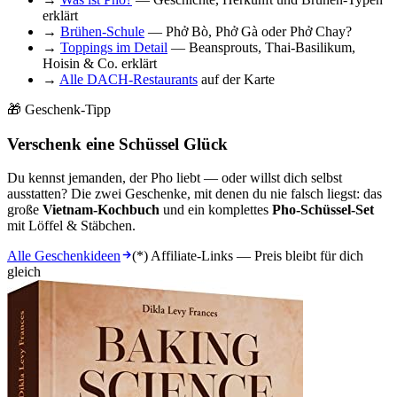
erklärt
→
Brühen-Schule
— Phở Bò, Phở Gà oder Phở Chay?
→
Toppings im Detail
— Beansprouts, Thai-Basilikum,
Hoisin & Co. erklärt
→
Alle DACH-Restaurants
auf der Karte
🎁 Geschenk-Tipp
Verschenk eine Schüssel Glück
Du kennst jemanden, der Pho liebt — oder willst dich selbst
ausstatten? Die zwei Geschenke, mit denen du nie falsch liegst: das
große
Vietnam-Kochbuch
und ein komplettes
Pho-Schüssel-Set
mit Löffel & Stäbchen.
Alle Geschenkideen
(*) Affiliate-Links — Preis bleibt für dich
gleich