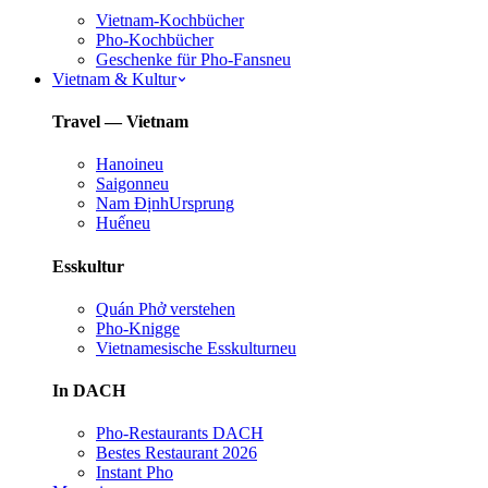
Vietnam-Kochbücher
Pho-Kochbücher
Geschenke für Pho-Fans
neu
Vietnam & Kultur
Travel — Vietnam
Hanoi
neu
Saigon
neu
Nam Định
Ursprung
Huế
neu
Esskultur
Quán Phở verstehen
Pho-Knigge
Vietnamesische Esskultur
neu
In DACH
Pho-Restaurants DACH
Bestes Restaurant 2026
Instant Pho