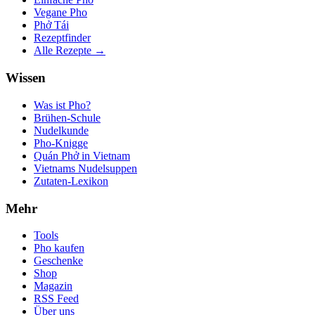
Vegane Pho
Phở Tái
Rezeptfinder
Alle Rezepte →
Wissen
Was ist Pho?
Brühen-Schule
Nudelkunde
Pho-Knigge
Quán Phở in Vietnam
Vietnams Nudelsuppen
Zutaten-Lexikon
Mehr
Tools
Pho kaufen
Geschenke
Shop
Magazin
RSS Feed
Über uns