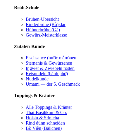
Brüh-Schule
Brühen-Übersicht
Rinderbrühe (Bò)
klar
Hühnerbrühe (Gà)
Gewürz-Meisterklasse
Zutaten-Kunde
Fischsauce (nước mắm)
neu
Sternanis & Gewürze
neu
Ingwer & Zwiebeln rösten
Reisnudeln (bánh phở)
Nudelkunde
Umami — der 5. Geschmack
Toppings & Kräuter
Alle Toppings & Kräuter
Thai-Basilikum & Co.
Hoisin & Sriracha
Rind dünn schneiden
Bò Viên (Bällchen)