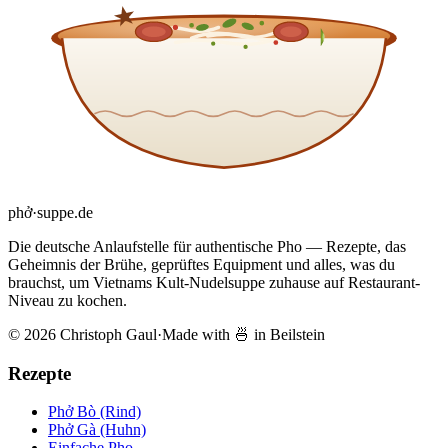
phở
·
suppe
.de
Die deutsche Anlaufstelle für authentische Pho — Rezepte, das
Geheimnis der Brühe, geprüftes Equipment und alles, was du
brauchst, um Vietnams Kult-Nudelsuppe zuhause auf Restaurant-
Niveau zu kochen.
© 2026 Christoph Gaul
·
Made with 🍜 in Beilstein
Rezepte
Phở Bò (Rind)
Phở Gà (Huhn)
Einfache Pho