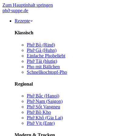
Zum Hauptinhalt springen
phở
·
suppe
.de
Rezepte
Klassisch
Phở Bò (Rind)
Phở Gà (Huhn)
Einfache Pho
beliebt
Phở Tái (blutig)
Pho mit Bällchen
Schnellkochtopf-Pho
Regional
Phở Bắc (Hanoi)
Phở Nam (Saigon)
Phở Sốt Vang
neu
Phở Bò Kho
Phở Khô (Gia Lai)
Phở Vịt (Ente)
Modern & Trocken