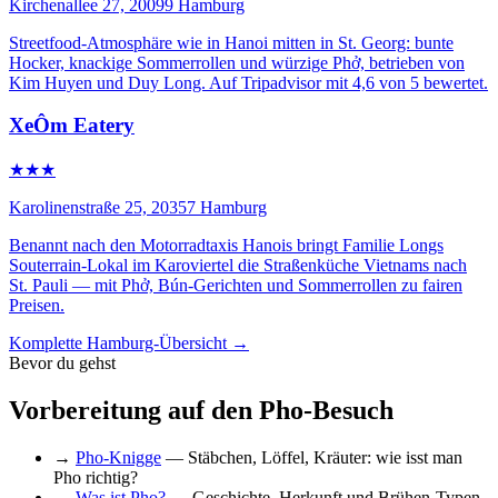
Kirchenallee 27, 20099 Hamburg
Streetfood-Atmosphäre wie in Hanoi mitten in St. Georg: bunte
Hocker, knackige Sommerrollen und würzige Phở, betrieben von
Kim Huyen und Duy Long. Auf Tripadvisor mit 4,6 von 5 bewertet.
XeÔm Eatery
★★★
Karolinenstraße 25, 20357 Hamburg
Benannt nach den Motorradtaxis Hanois bringt Familie Longs
Souterrain-Lokal im Karoviertel die Straßenküche Vietnams nach
St. Pauli — mit Phở, Bún-Gerichten und Sommerrollen zu fairen
Preisen.
Komplette Hamburg-Übersicht →
Bevor du gehst
Vorbereitung auf den Pho-Besuch
→
Pho-Knigge
— Stäbchen, Löffel, Kräuter: wie isst man
Pho richtig?
→
Was ist Pho?
— Geschichte, Herkunft und Brühen-Typen