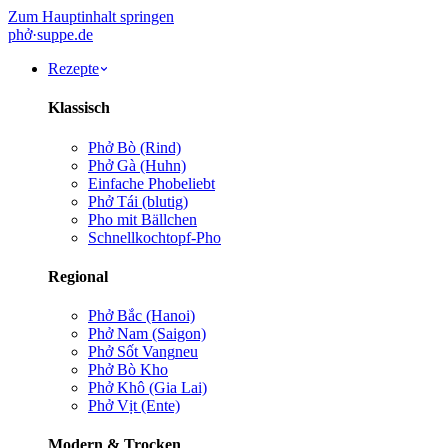
Zum Hauptinhalt springen
phở
·
suppe
.de
Rezepte
Klassisch
Phở Bò (Rind)
Phở Gà (Huhn)
Einfache Pho
beliebt
Phở Tái (blutig)
Pho mit Bällchen
Schnellkochtopf-Pho
Regional
Phở Bắc (Hanoi)
Phở Nam (Saigon)
Phở Sốt Vang
neu
Phở Bò Kho
Phở Khô (Gia Lai)
Phở Vịt (Ente)
Modern & Trocken