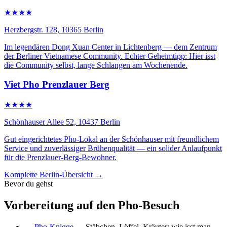
★★★★
Herzbergstr. 128, 10365 Berlin
Im legendären Dong Xuan Center in Lichtenberg — dem Zentrum
der Berliner Vietnamese Community. Echter Geheimtipp: Hier isst
die Community selbst, lange Schlangen am Wochenende.
Viet Pho Prenzlauer Berg
★★★★
Schönhauser Allee 52, 10437 Berlin
Gut eingerichtetes Pho-Lokal an der Schönhauser mit freundlichem
Service und zuverlässiger Brühenqualität — ein solider Anlaufpunkt
für die Prenzlauer-Berg-Bewohner.
Komplette Berlin-Übersicht →
Bevor du gehst
Vorbereitung auf den Pho-Besuch
→
Pho-Knigge
— Stäbchen, Löffel, Kräuter: wie isst man