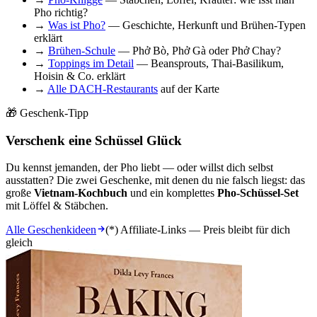
Pho richtig?
→
Was ist Pho?
— Geschichte, Herkunft und Brühen-Typen
erklärt
→
Brühen-Schule
— Phở Bò, Phở Gà oder Phở Chay?
→
Toppings im Detail
— Beansprouts, Thai-Basilikum,
Hoisin & Co. erklärt
→
Alle DACH-Restaurants
auf der Karte
🎁 Geschenk-Tipp
Verschenk eine Schüssel Glück
Du kennst jemanden, der Pho liebt — oder willst dich selbst
ausstatten? Die zwei Geschenke, mit denen du nie falsch liegst: das
große
Vietnam-Kochbuch
und ein komplettes
Pho-Schüssel-Set
mit Löffel & Stäbchen.
Alle Geschenkideen
(*) Affiliate-Links — Preis bleibt für dich
gleich