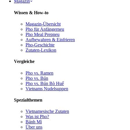
Magazin
Wissen & How-to
Magazin-Übersicht
Pho für Anfänger
neu
Pho Meal Prep
neu
Aufbewahren & Einfrieren
Pho-Geschichte
Zutaten-Lexikon
Vergleiche
Pho vs. Ramen
Pho vs. Bún
Pho vs. Bún Bò Huế
Vietnams Nudelsuppen
Spezialthemen
Vietnamesische Zutaten
Was ist Pho?
Bánh Mì
Über uns