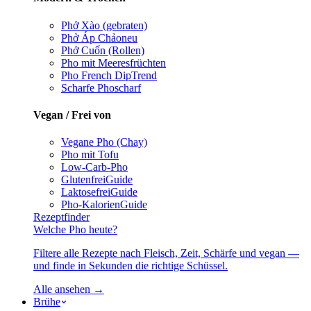
Phở Xào (gebraten)
Phở Áp Chảo
neu
Phở Cuốn (Rollen)
Pho mit Meeresfrüchten
Pho French Dip
Trend
Scharfe Pho
scharf
Vegan / Frei von
Vegane Pho (Chay)
Pho mit Tofu
Low-Carb-Pho
Glutenfrei
Guide
Laktosefrei
Guide
Pho-Kalorien
Guide
Rezeptfinder
Welche Pho heute?
Filtere alle Rezepte nach Fleisch, Zeit, Schärfe und vegan —
und finde in Sekunden die richtige Schüssel.
Alle ansehen →
Brühe