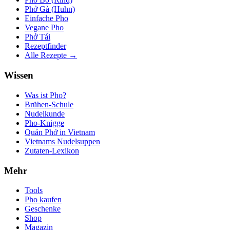
Phở Gà (Huhn)
Einfache Pho
Vegane Pho
Phở Tái
Rezeptfinder
Alle Rezepte →
Wissen
Was ist Pho?
Brühen-Schule
Nudelkunde
Pho-Knigge
Quán Phở in Vietnam
Vietnams Nudelsuppen
Zutaten-Lexikon
Mehr
Tools
Pho kaufen
Geschenke
Shop
Magazin