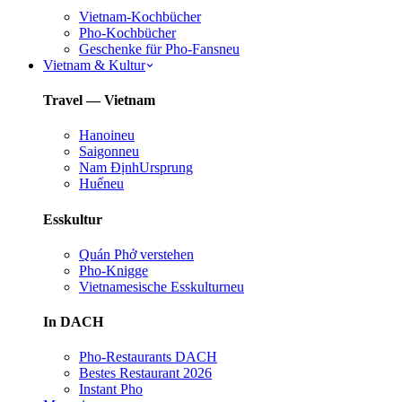
Vietnam-Kochbücher
Pho-Kochbücher
Geschenke für Pho-Fans
neu
Vietnam & Kultur
Travel — Vietnam
Hanoi
neu
Saigon
neu
Nam Định
Ursprung
Huế
neu
Esskultur
Quán Phở verstehen
Pho-Knigge
Vietnamesische Esskultur
neu
In DACH
Pho-Restaurants DACH
Bestes Restaurant 2026
Instant Pho