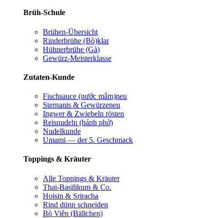
Brüh-Schule
Brühen-Übersicht
Rinderbrühe (Bò)
klar
Hühnerbrühe (Gà)
Gewürz-Meisterklasse
Zutaten-Kunde
Fischsauce (nước mắm)
neu
Sternanis & Gewürze
neu
Ingwer & Zwiebeln rösten
Reisnudeln (bánh phở)
Nudelkunde
Umami — der 5. Geschmack
Toppings & Kräuter
Alle Toppings & Kräuter
Thai-Basilikum & Co.
Hoisin & Sriracha
Rind dünn schneiden
Bò Viên (Bällchen)