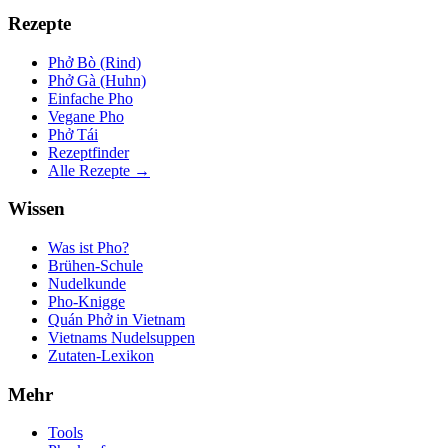
Rezepte
Phở Bò (Rind)
Phở Gà (Huhn)
Einfache Pho
Vegane Pho
Phở Tái
Rezeptfinder
Alle Rezepte →
Wissen
Was ist Pho?
Brühen-Schule
Nudelkunde
Pho-Knigge
Quán Phở in Vietnam
Vietnams Nudelsuppen
Zutaten-Lexikon
Mehr
Tools