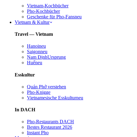
Vietnam-Kochbücher
Pho-Kochbücher
Geschenke für Pho-Fans
neu
Vietnam & Kultur
Travel — Vietnam
Hanoi
neu
Saigon
neu
Nam Định
Ursprung
Huế
neu
Esskultur
Quán Phở verstehen
Pho-Knigge
Vietnamesische Esskultur
neu
In DACH
Pho-Restaurants DACH
Bestes Restaurant 2026
Instant Pho