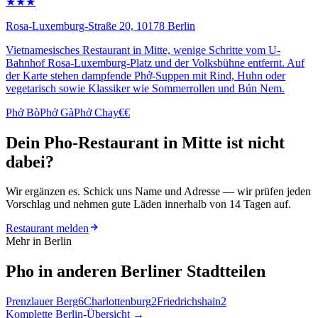
★★★
Rosa-Luxemburg-Straße 20, 10178 Berlin
Vietnamesisches Restaurant in Mitte, wenige Schritte vom U-
Bahnhof Rosa-Luxemburg-Platz und der Volksbühne entfernt. Auf
der Karte stehen dampfende Phở-Suppen mit Rind, Huhn oder
vegetarisch sowie Klassiker wie Sommerrollen und Bún Nem.
Phở Bò
Phở Gà
Phở Chay
€€
Dein Pho-Restaurant in Mitte ist nicht
dabei?
Wir ergänzen es. Schick uns Name und Adresse — wir prüfen jeden
Vorschlag und nehmen gute Läden innerhalb von 14 Tagen auf.
Restaurant melden
Mehr in Berlin
Pho in anderen Berliner Stadtteilen
Prenzlauer Berg
6
Charlottenburg
2
Friedrichshain
2
Komplette Berlin-Übersicht →