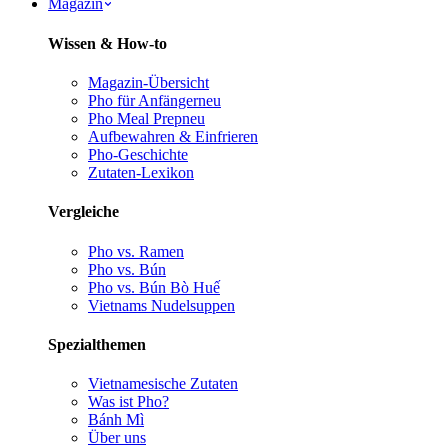
Magazin
Wissen & How-to
Magazin-Übersicht
Pho für Anfänger
neu
Pho Meal Prep
neu
Aufbewahren & Einfrieren
Pho-Geschichte
Zutaten-Lexikon
Vergleiche
Pho vs. Ramen
Pho vs. Bún
Pho vs. Bún Bò Huế
Vietnams Nudelsuppen
Spezialthemen
Vietnamesische Zutaten
Was ist Pho?
Bánh Mì
Über uns