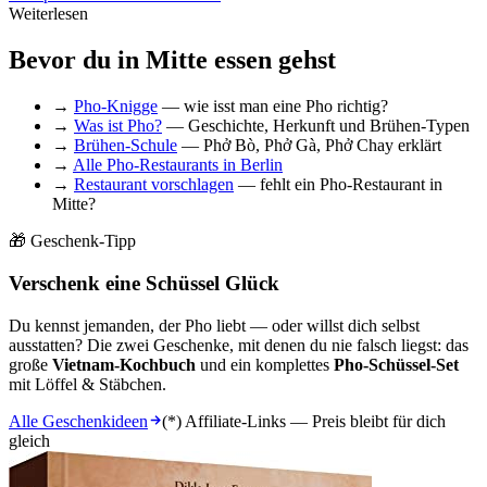
Weiterlesen
Bevor du in Mitte essen gehst
→
Pho-Knigge
— wie isst man eine Pho richtig?
→
Was ist Pho?
— Geschichte, Herkunft und Brühen-Typen
→
Brühen-Schule
— Phở Bò, Phở Gà, Phở Chay erklärt
→
Alle Pho-Restaurants in Berlin
→
Restaurant vorschlagen
— fehlt ein Pho-Restaurant in
Mitte?
🎁 Geschenk-Tipp
Verschenk eine Schüssel Glück
Du kennst jemanden, der Pho liebt — oder willst dich selbst
ausstatten? Die zwei Geschenke, mit denen du nie falsch liegst: das
große
Vietnam-Kochbuch
und ein komplettes
Pho-Schüssel-Set
mit Löffel & Stäbchen.
Alle Geschenkideen
(*) Affiliate-Links — Preis bleibt für dich
gleich