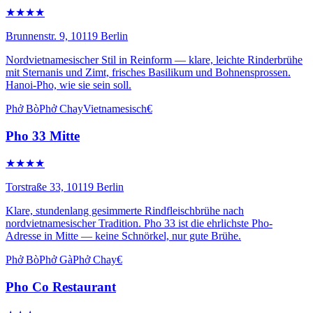
★★★★
Brunnenstr. 9, 10119 Berlin
Nordvietnamesischer Stil in Reinform — klare, leichte Rinderbrühe
mit Sternanis und Zimt, frisches Basilikum und Bohnensprossen.
Hanoi-Pho, wie sie sein soll.
Phở Bò
Phở Chay
Vietnamesisch
€
Pho 33 Mitte
★★★★
Torstraße 33, 10119 Berlin
Klare, stundenlang gesimmerte Rindfleischbrühe nach
nordvietnamesischer Tradition. Pho 33 ist die ehrlichste Pho-
Adresse in Mitte — keine Schnörkel, nur gute Brühe.
Phở Bò
Phở Gà
Phở Chay
€
Pho Co Restaurant