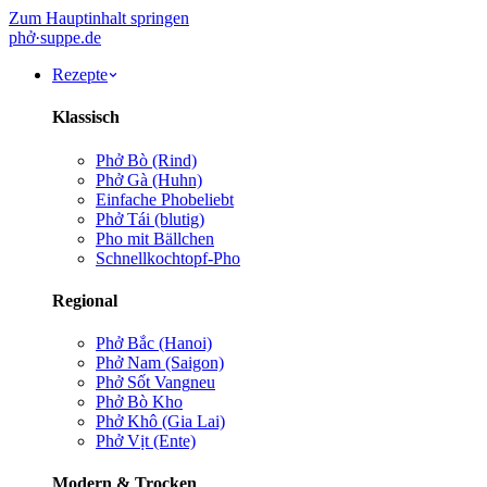
Zum Hauptinhalt springen
phở
·
suppe
.de
Rezepte
Klassisch
Phở Bò (Rind)
Phở Gà (Huhn)
Einfache Pho
beliebt
Phở Tái (blutig)
Pho mit Bällchen
Schnellkochtopf-Pho
Regional
Phở Bắc (Hanoi)
Phở Nam (Saigon)
Phở Sốt Vang
neu
Phở Bò Kho
Phở Khô (Gia Lai)
Phở Vịt (Ente)
Modern & Trocken