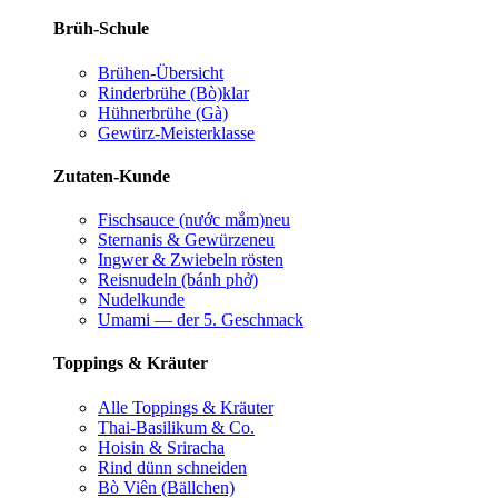
Brüh-Schule
Brühen-Übersicht
Rinderbrühe (Bò)
klar
Hühnerbrühe (Gà)
Gewürz-Meisterklasse
Zutaten-Kunde
Fischsauce (nước mắm)
neu
Sternanis & Gewürze
neu
Ingwer & Zwiebeln rösten
Reisnudeln (bánh phở)
Nudelkunde
Umami — der 5. Geschmack
Toppings & Kräuter
Alle Toppings & Kräuter
Thai-Basilikum & Co.
Hoisin & Sriracha
Rind dünn schneiden
Bò Viên (Bällchen)