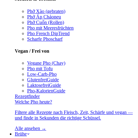
Phở Xào (gebraten)
Phở Áp Chảo
neu
Phở Cuốn (Rollen)
Pho mit Meeresfrüchten
Pho French Dip
Trend
Scharfe Pho
scharf
Vegan / Frei von
Vegane Pho (Chay)
Pho mit Tofu
Low-Carb-Pho
Glutenfrei
Guide
Laktosefrei
Guide
Pho-Kalorien
Guide
Rezeptfinder
Welche Pho heute?
Filtere alle Rezepte nach Fleisch, Zeit, Schärfe und vegan —
und finde in Sekunden die richtige Schüssel.
Alle ansehen →
Brühe