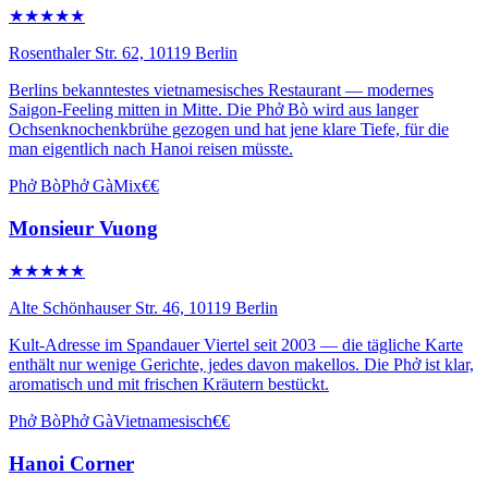
★★★★★
Rosenthaler Str. 62, 10119 Berlin
Berlins bekanntestes vietnamesisches Restaurant — modernes
Saigon-Feeling mitten in Mitte. Die Phở Bò wird aus langer
Ochsenknochenkbrühe gezogen und hat jene klare Tiefe, für die
man eigentlich nach Hanoi reisen müsste.
Phở Bò
Phở Gà
Mix
€€
Monsieur Vuong
★★★★★
Alte Schönhauser Str. 46, 10119 Berlin
Kult-Adresse im Spandauer Viertel seit 2003 — die tägliche Karte
enthält nur wenige Gerichte, jedes davon makellos. Die Phở ist klar,
aromatisch und mit frischen Kräutern bestückt.
Phở Bò
Phở Gà
Vietnamesisch
€€
Hanoi Corner