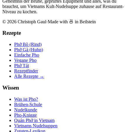
Geheimnis der Brühe, geprüftes Equipment und alles, was du
brauchst, um Vietnams Kult-Nudelsuppe zuhause auf Restaurant-
Niveau zu kochen.
© 2026 Christoph Gaul
·
Made with 🍜 in Beilstein
Rezepte
Phở Bò (Rind)
Phở Gà (Huhn)
Einfache Pho
Vegane Pho
Phở Tái
Rezeptfinder
Alle Rezepte →
Wissen
Was ist Pho?
Brühen-Schule
Nudelkunde
Pho-Knigge
Quán Phở in Vietnam
Vietnams Nudelsuppen
Zutaten-Lexikon