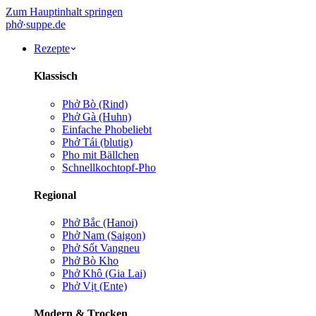
Zum Hauptinhalt springen
phở
·
suppe
.de
Rezepte
Klassisch
Phở Bò (Rind)
Phở Gà (Huhn)
Einfache Pho
beliebt
Phở Tái (blutig)
Pho mit Bällchen
Schnellkochtopf-Pho
Regional
Phở Bắc (Hanoi)
Phở Nam (Saigon)
Phở Sốt Vang
neu
Phở Bò Kho
Phở Khô (Gia Lai)
Phở Vịt (Ente)
Modern & Trocken