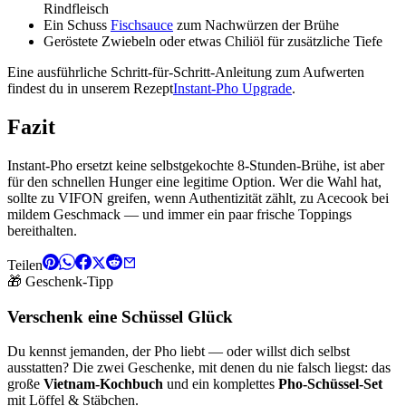
Rindfleisch
Ein Schuss
Fischsauce
zum Nachwürzen der Brühe
Geröstete Zwiebeln oder etwas Chiliöl für zusätzliche Tiefe
Eine ausführliche Schritt-für-Schritt-Anleitung zum Aufwerten
findest du in unserem Rezept
Instant-Pho Upgrade
.
Fazit
Instant-Pho ersetzt keine selbstgekochte 8-Stunden-Brühe, ist aber
für den schnellen Hunger eine legitime Option. Wer die Wahl hat,
sollte zu VIFON greifen, wenn Authentizität zählt, zu Acecook bei
mildem Geschmack — und immer ein paar frische Toppings
bereithalten.
Teilen
🎁 Geschenk-Tipp
Verschenk eine Schüssel Glück
Du kennst jemanden, der Pho liebt — oder willst dich selbst
ausstatten? Die zwei Geschenke, mit denen du nie falsch liegst: das
große
Vietnam-Kochbuch
und ein komplettes
Pho-Schüssel-Set
mit Löffel & Stäbchen.