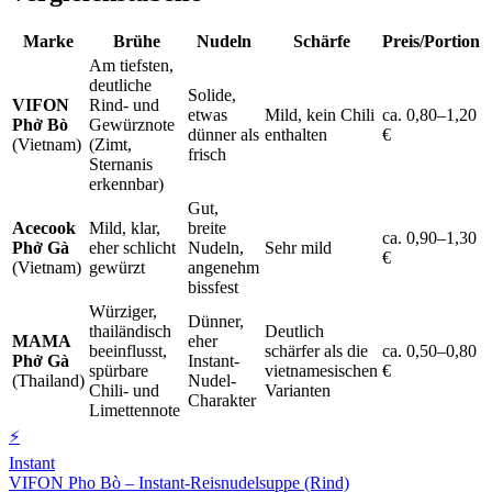
Marke
Brühe
Nudeln
Schärfe
Preis/Portion
Am tiefsten,
deutliche
Solide,
VIFON
Rind- und
etwas
Mild, kein Chili
ca. 0,80–1,20
Phở Bò
Gewürznote
dünner als
enthalten
€
(Vietnam)
(Zimt,
frisch
Sternanis
erkennbar)
Gut,
Acecook
Mild, klar,
breite
ca. 0,90–1,30
Phở Gà
eher schlicht
Nudeln,
Sehr mild
€
(Vietnam)
gewürzt
angenehm
bissfest
Würziger,
Dünner,
thailändisch
Deutlich
MAMA
eher
beeinflusst,
schärfer als die
ca. 0,50–0,80
Phở Gà
Instant-
spürbare
vietnamesischen
€
(Thailand)
Nudel-
Chili- und
Varianten
Charakter
Limettennote
⚡
Instant
VIFON Pho Bò – Instant-Reisnudelsuppe (Rind)