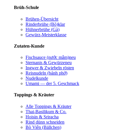
Brüh-Schule
Brühen-Übersicht
Rinderbrühe (Bò)
klar
Hühnerbrühe (Gà)
Gewürz-Meisterklasse
Zutaten-Kunde
Fischsauce (nước mắm)
neu
Sternanis & Gewürze
neu
Ingwer & Zwiebeln rösten
Reisnudeln (bánh phở)
Nudelkunde
Umami — der 5. Geschmack
Toppings & Kräuter
Alle Toppings & Kräuter
Thai-Basilikum & Co.
Hoisin & Sriracha
Rind dünn schneiden
Bò Viên (Bällchen)