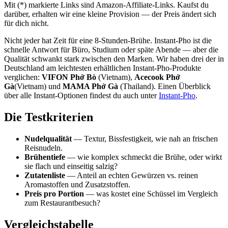
Mit (*) markierte Links sind Amazon-Affiliate-Links. Kaufst du
darüber, erhalten wir eine kleine Provision — der Preis ändert sich
für dich nicht.
Nicht jeder hat Zeit für eine 8-Stunden-Brühe. Instant-Pho ist die
schnelle Antwort für Büro, Studium oder späte Abende — aber die
Qualität schwankt stark zwischen den Marken. Wir haben drei der in
Deutschland am leichtesten erhältlichen Instant-Pho-Produkte
verglichen:
VIFON Phở Bò
(Vietnam),
Acecook Phở
Gà
(Vietnam) und
MAMA Phở Gà
(Thailand). Einen Überblick
über alle Instant-Optionen findest du auch unter
Instant-Pho
.
Die Testkriterien
Nudelqualität
— Textur, Bissfestigkeit, wie nah an frischen
Reisnudeln.
Brühentiefe
— wie komplex schmeckt die Brühe, oder wirkt
sie flach und einseitig salzig?
Zutatenliste
— Anteil an echten Gewürzen vs. reinen
Aromastoffen und Zusatzstoffen.
Preis pro Portion
— was kostet eine Schüssel im Vergleich
zum Restaurantbesuch?
Vergleichstabelle