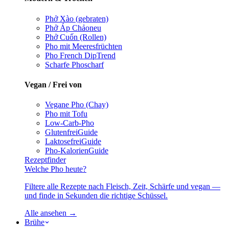
Phở Xào (gebraten)
Phở Áp Chảo
neu
Phở Cuốn (Rollen)
Pho mit Meeresfrüchten
Pho French Dip
Trend
Scharfe Pho
scharf
Vegan / Frei von
Vegane Pho (Chay)
Pho mit Tofu
Low-Carb-Pho
Glutenfrei
Guide
Laktosefrei
Guide
Pho-Kalorien
Guide
Rezeptfinder
Welche Pho heute?
Filtere alle Rezepte nach Fleisch, Zeit, Schärfe und vegan —
und finde in Sekunden die richtige Schüssel.
Alle ansehen →
Brühe