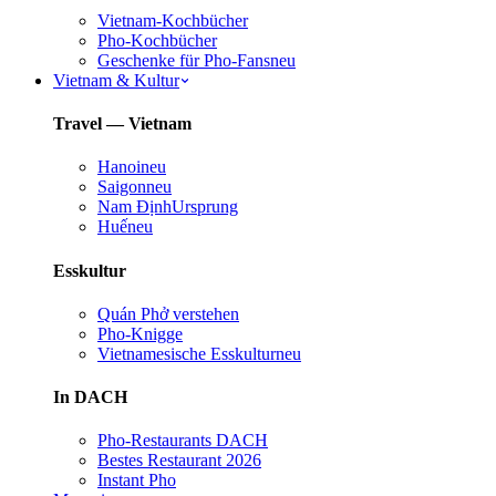
Vietnam-Kochbücher
Pho-Kochbücher
Geschenke für Pho-Fans
neu
Vietnam & Kultur
Travel — Vietnam
Hanoi
neu
Saigon
neu
Nam Định
Ursprung
Huế
neu
Esskultur
Quán Phở verstehen
Pho-Knigge
Vietnamesische Esskultur
neu
In DACH
Pho-Restaurants DACH
Bestes Restaurant 2026
Instant Pho