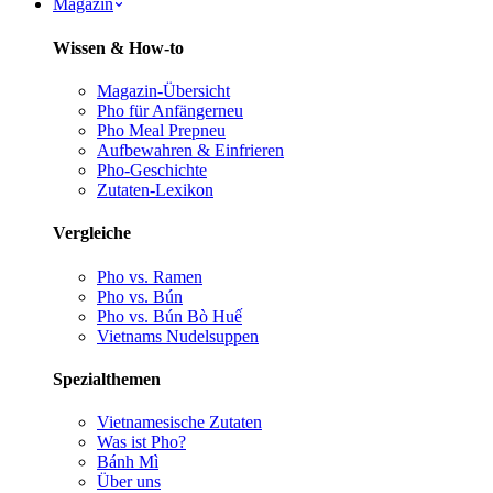
Magazin
Wissen & How-to
Magazin-Übersicht
Pho für Anfänger
neu
Pho Meal Prep
neu
Aufbewahren & Einfrieren
Pho-Geschichte
Zutaten-Lexikon
Vergleiche
Pho vs. Ramen
Pho vs. Bún
Pho vs. Bún Bò Huế
Vietnams Nudelsuppen
Spezialthemen
Vietnamesische Zutaten
Was ist Pho?
Bánh Mì
Über uns