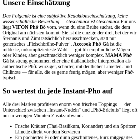
Unsere Einschätzung
Das Folgende ist eine subjektive Redaktionseinschätzung, keine
wissenschaftliche Bewertung — Geschmack ist Geschmack.
Für uns
liegt
VIFON Phở Bò
vorn, wenn du eine Brühe suchst, die dem
Original am nächsten kommt: Sie ist die einzige der drei, bei der wir
Sternanis und Zimt tatsächlich herausschmecken, statt nur
generisches „Fleischbrühe-Pulver".
Acecook Phở Gà
ist die
mildeste, unkomplizierteste Wahl — gut für empfindliche Mägen
oder Kinder, aber geschmacklich weniger komplex.
MAMA Phở
Gà
ist streng genommen eher eine thailändische Interpretation als
authentische Phở: würziger, schärfer, mit deutlicher Limetten- und
Chilinote — für alle, die es gerne feurig mögen, aber weniger Phở-
typisch.
So wertest du jede Instant-Pho auf
Alle drei Marken profitieren enorm von frischen Toppings — der
Unterschied zwischen „Instant-Nudeln" und „Phở-Erlebnis" liegt oft
nur in wenigen Minuten Zusatzaufwand:
Frische Kräuter (Thai-Basilikum, Koriander) und ein Spritzer
Limette direkt vor dem Servieren
Ein pochiertes Ei oder dünn geschnittenes, kurz mitgegartes