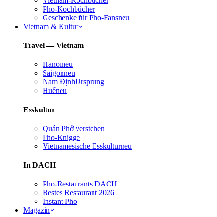
Vietnam-Kochbücher
Pho-Kochbücher
Geschenke für Pho-Fans
neu
Vietnam & Kultur
Travel — Vietnam
Hanoi
neu
Saigon
neu
Nam Định
Ursprung
Huế
neu
Esskultur
Quán Phở verstehen
Pho-Knigge
Vietnamesische Esskultur
neu
In DACH
Pho-Restaurants DACH
Bestes Restaurant 2026
Instant Pho
Magazin