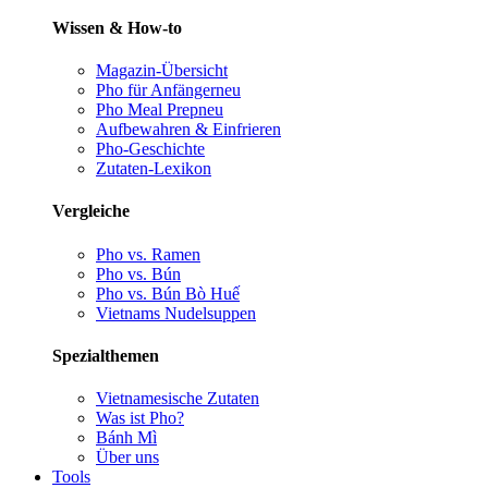
Wissen & How-to
Magazin-Übersicht
Pho für Anfänger
neu
Pho Meal Prep
neu
Aufbewahren & Einfrieren
Pho-Geschichte
Zutaten-Lexikon
Vergleiche
Pho vs. Ramen
Pho vs. Bún
Pho vs. Bún Bò Huế
Vietnams Nudelsuppen
Spezialthemen
Vietnamesische Zutaten
Was ist Pho?
Bánh Mì
Über uns
Tools