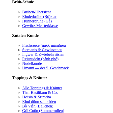
Brüh-Schule
Brühen-Übersicht
Rinderbrühe (Bò)
klar
Hühnerbrühe (Gà)
Gewürz-Meisterklasse
Zutaten-Kunde
Fischsauce (nước mắm)
neu
Sternanis & Gewürze
neu
Ingwer & Zwiebeln rösten
Reisnudeln (bánh phở)
Nudelkunde
Umami — der 5. Geschmack
Toppings & Kräuter
Alle Toppings & Kräuter
Thai-Basilikum & Co.
Hoisin & Sriracha
Rind dünn schneiden
Bò Viên (Bällchen)
Gỏi Cuốn (Sommerrollen)