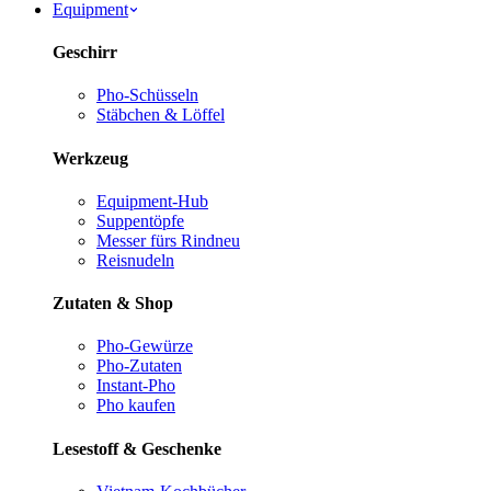
Equipment
Geschirr
Pho-Schüsseln
Stäbchen & Löffel
Werkzeug
Equipment-Hub
Suppentöpfe
Messer fürs Rind
neu
Reisnudeln
Zutaten & Shop
Pho-Gewürze
Pho-Zutaten
Instant-Pho
Pho kaufen
Lesestoff & Geschenke