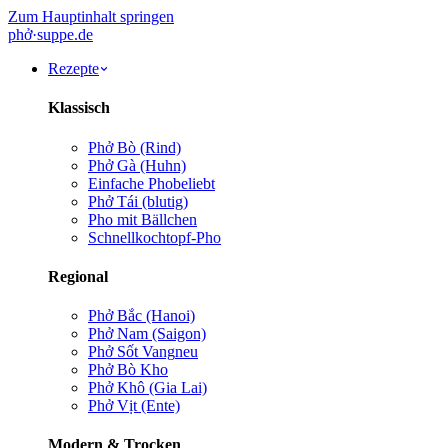
Zum Hauptinhalt springen
phở
·
suppe
.de
Rezepte
Klassisch
Phở Bò (Rind)
Phở Gà (Huhn)
Einfache Pho
beliebt
Phở Tái (blutig)
Pho mit Bällchen
Schnellkochtopf-Pho
Regional
Phở Bắc (Hanoi)
Phở Nam (Saigon)
Phở Sốt Vang
neu
Phở Bò Kho
Phở Khô (Gia Lai)
Phở Vịt (Ente)
Modern & Trocken