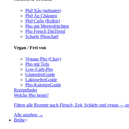
Phở Xào (gebraten)
Phở Áp Chảo
neu
Phở Cuốn (Rollen)
Pho mit Meeresfrüchten
Pho French Dip
Trend
Scharfe Pho
scharf
Vegan / Frei von
Vegane Pho (Chay)
Pho mit Tofu
Low-Carb-Pho
Glutenfrei
Guide
Laktosefrei
Guide
Pho-Kalorien
Guide
Rezeptfinder
Welche Pho heute?
Filtere alle Rezepte nach Fleisch, Zeit, Schärfe und vegan — u
Alle ansehen →
Brühe