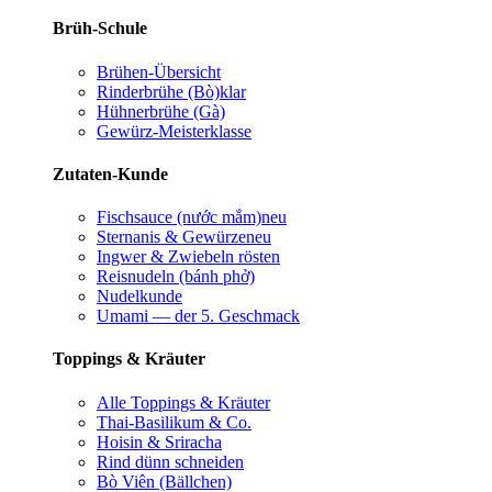
Brüh-Schule
Brühen-Übersicht
Rinderbrühe (Bò)
klar
Hühnerbrühe (Gà)
Gewürz-Meisterklasse
Zutaten-Kunde
Fischsauce (nước mắm)
neu
Sternanis & Gewürze
neu
Ingwer & Zwiebeln rösten
Reisnudeln (bánh phở)
Nudelkunde
Umami — der 5. Geschmack
Toppings & Kräuter
Alle Toppings & Kräuter
Thai-Basilikum & Co.
Hoisin & Sriracha
Rind dünn schneiden
Bò Viên (Bällchen)