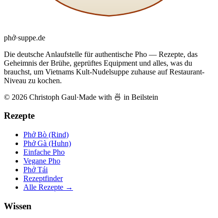
phở
·
suppe
.de
Die deutsche Anlaufstelle für authentische Pho — Rezepte, das
Geheimnis der Brühe, geprüftes Equipment und alles, was du
brauchst, um Vietnams Kult-Nudelsuppe zuhause auf Restaurant-
Niveau zu kochen.
© 2026 Christoph Gaul
·
Made with 🍜 in Beilstein
Rezepte
Phở Bò (Rind)
Phở Gà (Huhn)
Einfache Pho
Vegane Pho
Phở Tái
Rezeptfinder
Alle Rezepte →
Wissen