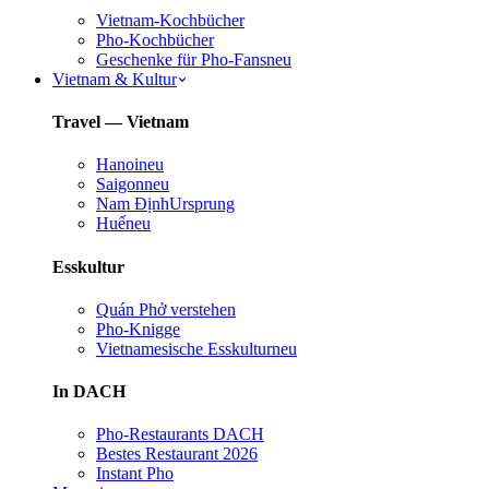
Vietnam-Kochbücher
Pho-Kochbücher
Geschenke für Pho-Fans
neu
Vietnam & Kultur
Travel — Vietnam
Hanoi
neu
Saigon
neu
Nam Định
Ursprung
Huế
neu
Esskultur
Quán Phở verstehen
Pho-Knigge
Vietnamesische Esskultur
neu
In DACH
Pho-Restaurants DACH
Bestes Restaurant 2026
Instant Pho