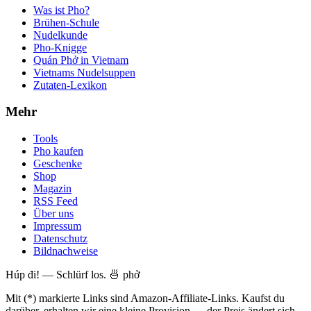
Was ist Pho?
Brühen-Schule
Nudelkunde
Pho-Knigge
Quán Phở in Vietnam
Vietnams Nudelsuppen
Zutaten-Lexikon
Mehr
Tools
Pho kaufen
Geschenke
Shop
Magazin
RSS Feed
Über uns
Impressum
Datenschutz
Bildnachweise
Húp đi! — Schlürf los. 🍜 phở
Mit (*) markierte Links sind Amazon-Affiliate-Links. Kaufst du
darüber, erhalten wir eine kleine Provision — der Preis ändert sich