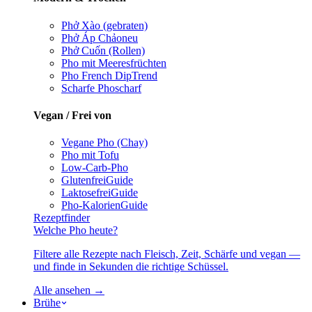
Phở Xào (gebraten)
Phở Áp Chảo
neu
Phở Cuốn (Rollen)
Pho mit Meeresfrüchten
Pho French Dip
Trend
Scharfe Pho
scharf
Vegan / Frei von
Vegane Pho (Chay)
Pho mit Tofu
Low-Carb-Pho
Glutenfrei
Guide
Laktosefrei
Guide
Pho-Kalorien
Guide
Rezeptfinder
Welche Pho heute?
Filtere alle Rezepte nach Fleisch, Zeit, Schärfe und vegan —
und finde in Sekunden die richtige Schüssel.
Alle ansehen →
Brühe