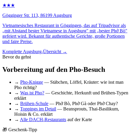
★★★
Gögginger Str. 113, 86199 Augsburg
Vietnamesisches Restaurant in Göggingen, das auf Tripadvisor als
„mit Abstand bester Vietnamese in Augsburg" mit „bester Phở Bò"
gefeiert wird. Bekannt für authentische Gerichte, große Portionen
und faire Preise.
Komplette Augsburg-Übersicht →
Bevor du gehst
Vorbereitung auf den Pho-Besuch
→
Pho-Knigge
— Stäbchen, Löffel, Kräuter: wie isst man
Pho richtig?
→
Was ist Pho?
— Geschichte, Herkunft und Brühen-Typen
erklärt
→
Brühen-Schule
— Phở Bò, Phở Gà oder Phở Chay?
→
Toppings im Detail
— Beansprouts, Thai-Basilikum,
Hoisin & Co. erklärt
→
Alle DACH-Restaurants
auf der Karte
🎁 Geschenk-Tipp