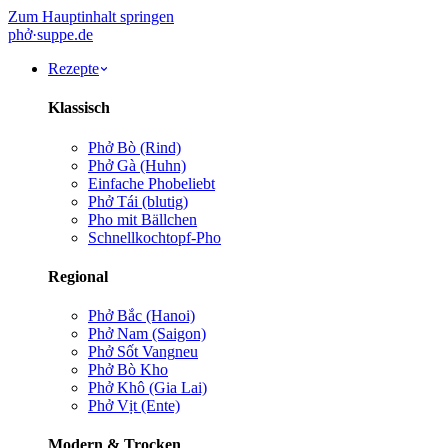
Zum Hauptinhalt springen
phở
·
suppe
.de
Rezepte
Klassisch
Phở Bò (Rind)
Phở Gà (Huhn)
Einfache Pho
beliebt
Phở Tái (blutig)
Pho mit Bällchen
Schnellkochtopf-Pho
Regional
Phở Bắc (Hanoi)
Phở Nam (Saigon)
Phở Sốt Vang
neu
Phở Bò Kho
Phở Khô (Gia Lai)
Phở Vịt (Ente)
Modern & Trocken