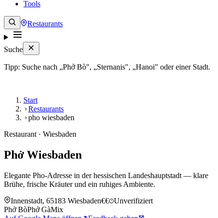
Tools
Restaurants
Suche
Tipp: Suche nach „Phở Bò", „Sternanis", „Hanoi" oder einer Stadt.
Start
Restaurants
pho wiesbaden
Restaurant · Wiesbaden
Phở Wiesbaden
Elegante Pho-Adresse in der hessischen Landeshauptstadt — klare
Brühe, frische Kräuter und ein ruhiges Ambiente.
Innenstadt, 65183 Wiesbaden
€€
Unverifiziert
Phở Bò
Phở Gà
Mix