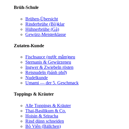
Brüh-Schule
Brühen-Übersicht
Rinderbrühe (Bò)
klar
Hühnerbrühe (Gà)
Gewürz-Meisterklasse
Zutaten-Kunde
Fischsauce (nước mắm)
neu
Sternanis & Gewürze
neu
Ingwer & Zwiebeln rösten
Reisnudeln (bánh phở)
Nudelkunde
Umami — der 5. Geschmack
Toppings & Kräuter
Alle Toppings & Kräuter
Thai-Basilikum & Co.
Hoisin & Sriracha
Rind dünn schneiden
Bò Viên (Bällchen)