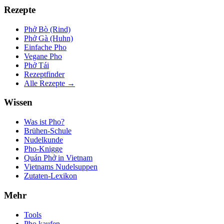
Rezepte
Phở Bò (Rind)
Phở Gà (Huhn)
Einfache Pho
Vegane Pho
Phở Tái
Rezeptfinder
Alle Rezepte →
Wissen
Was ist Pho?
Brühen-Schule
Nudelkunde
Pho-Knigge
Quán Phở in Vietnam
Vietnams Nudelsuppen
Zutaten-Lexikon
Mehr
Tools
Pho kaufen