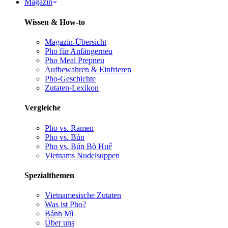
Magazin
Wissen & How-to
Magazin-Übersicht
Pho für Anfänger
neu
Pho Meal Prep
neu
Aufbewahren & Einfrieren
Pho-Geschichte
Zutaten-Lexikon
Vergleiche
Pho vs. Ramen
Pho vs. Bún
Pho vs. Bún Bò Huế
Vietnams Nudelsuppen
Spezialthemen
Vietnamesische Zutaten
Was ist Pho?
Bánh Mì
Über uns