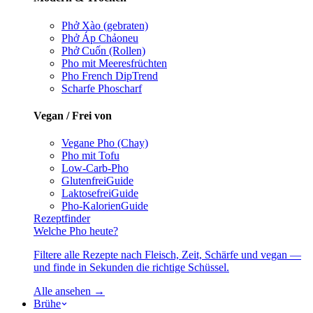
Phở Xào (gebraten)
Phở Áp Chảo
neu
Phở Cuốn (Rollen)
Pho mit Meeresfrüchten
Pho French Dip
Trend
Scharfe Pho
scharf
Vegan / Frei von
Vegane Pho (Chay)
Pho mit Tofu
Low-Carb-Pho
Glutenfrei
Guide
Laktosefrei
Guide
Pho-Kalorien
Guide
Rezeptfinder
Welche Pho heute?
Filtere alle Rezepte nach Fleisch, Zeit, Schärfe und vegan —
und finde in Sekunden die richtige Schüssel.
Alle ansehen →
Brühe