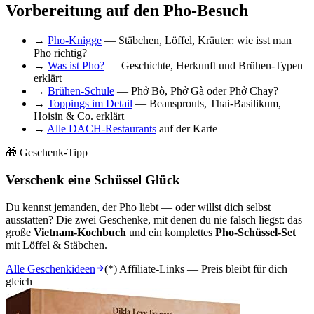
Vorbereitung auf den Pho-Besuch
→
Pho-Knigge
— Stäbchen, Löffel, Kräuter: wie isst man
Pho richtig?
→
Was ist Pho?
— Geschichte, Herkunft und Brühen-Typen
erklärt
→
Brühen-Schule
— Phở Bò, Phở Gà oder Phở Chay?
→
Toppings im Detail
— Beansprouts, Thai-Basilikum,
Hoisin & Co. erklärt
→
Alle DACH-Restaurants
auf der Karte
🎁 Geschenk-Tipp
Verschenk eine Schüssel Glück
Du kennst jemanden, der Pho liebt — oder willst dich selbst
ausstatten? Die zwei Geschenke, mit denen du nie falsch liegst: das
große
Vietnam-Kochbuch
und ein komplettes
Pho-Schüssel-Set
mit Löffel & Stäbchen.
Alle Geschenkideen
(*) Affiliate-Links — Preis bleibt für dich
gleich