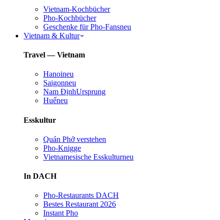
Vietnam-Kochbücher
Pho-Kochbücher
Geschenke für Pho-Fans
neu
Vietnam & Kultur
Travel — Vietnam
Hanoi
neu
Saigon
neu
Nam Định
Ursprung
Huế
neu
Esskultur
Quán Phở verstehen
Pho-Knigge
Vietnamesische Esskultur
neu
In DACH
Pho-Restaurants DACH
Bestes Restaurant 2026
Instant Pho