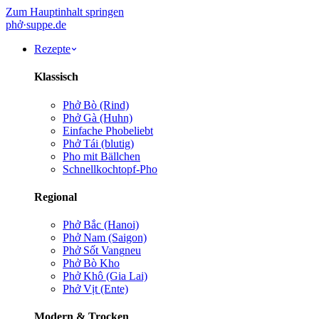
Zum Hauptinhalt springen
phở
·
suppe
.de
Rezepte
Klassisch
Phở Bò (Rind)
Phở Gà (Huhn)
Einfache Pho
beliebt
Phở Tái (blutig)
Pho mit Bällchen
Schnellkochtopf-Pho
Regional
Phở Bắc (Hanoi)
Phở Nam (Saigon)
Phở Sốt Vang
neu
Phở Bò Kho
Phở Khô (Gia Lai)
Phở Vịt (Ente)
Modern & Trocken