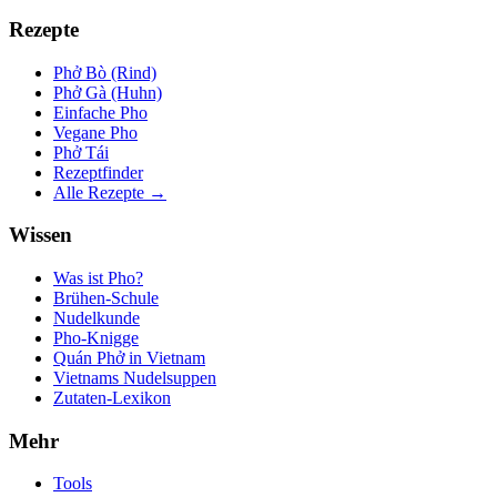
Rezepte
Phở Bò (Rind)
Phở Gà (Huhn)
Einfache Pho
Vegane Pho
Phở Tái
Rezeptfinder
Alle Rezepte →
Wissen
Was ist Pho?
Brühen-Schule
Nudelkunde
Pho-Knigge
Quán Phở in Vietnam
Vietnams Nudelsuppen
Zutaten-Lexikon
Mehr
Tools