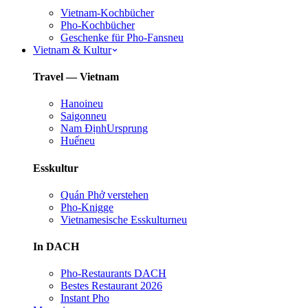
Vietnam-Kochbücher
Pho-Kochbücher
Geschenke für Pho-Fans
neu
Vietnam & Kultur
Travel — Vietnam
Hanoi
neu
Saigon
neu
Nam Định
Ursprung
Huế
neu
Esskultur
Quán Phở verstehen
Pho-Knigge
Vietnamesische Esskultur
neu
In DACH
Pho-Restaurants DACH
Bestes Restaurant 2026
Instant Pho