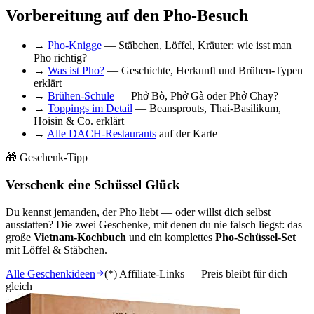
Vorbereitung auf den Pho-Besuch
→
Pho-Knigge
— Stäbchen, Löffel, Kräuter: wie isst man
Pho richtig?
→
Was ist Pho?
— Geschichte, Herkunft und Brühen-Typen
erklärt
→
Brühen-Schule
— Phở Bò, Phở Gà oder Phở Chay?
→
Toppings im Detail
— Beansprouts, Thai-Basilikum,
Hoisin & Co. erklärt
→
Alle DACH-Restaurants
auf der Karte
🎁 Geschenk-Tipp
Verschenk eine Schüssel Glück
Du kennst jemanden, der Pho liebt — oder willst dich selbst
ausstatten? Die zwei Geschenke, mit denen du nie falsch liegst: das
große
Vietnam-Kochbuch
und ein komplettes
Pho-Schüssel-Set
mit Löffel & Stäbchen.
Alle Geschenkideen
(*) Affiliate-Links — Preis bleibt für dich
gleich