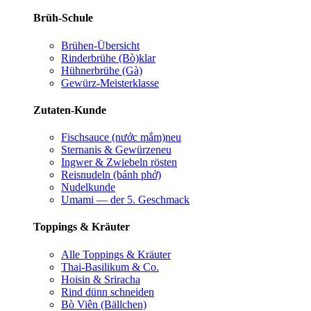
Brüh-Schule
Brühen-Übersicht
Rinderbrühe (Bò)
klar
Hühnerbrühe (Gà)
Gewürz-Meisterklasse
Zutaten-Kunde
Fischsauce (nước mắm)
neu
Sternanis & Gewürze
neu
Ingwer & Zwiebeln rösten
Reisnudeln (bánh phở)
Nudelkunde
Umami — der 5. Geschmack
Toppings & Kräuter
Alle Toppings & Kräuter
Thai-Basilikum & Co.
Hoisin & Sriracha
Rind dünn schneiden
Bò Viên (Bällchen)