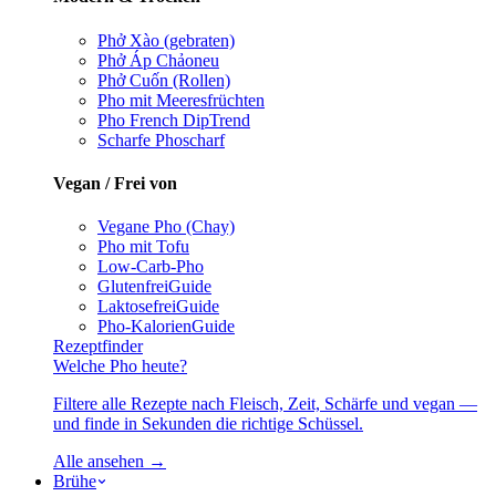
Phở Xào (gebraten)
Phở Áp Chảo
neu
Phở Cuốn (Rollen)
Pho mit Meeresfrüchten
Pho French Dip
Trend
Scharfe Pho
scharf
Vegan / Frei von
Vegane Pho (Chay)
Pho mit Tofu
Low-Carb-Pho
Glutenfrei
Guide
Laktosefrei
Guide
Pho-Kalorien
Guide
Rezeptfinder
Welche Pho heute?
Filtere alle Rezepte nach Fleisch, Zeit, Schärfe und vegan —
und finde in Sekunden die richtige Schüssel.
Alle ansehen →
Brühe