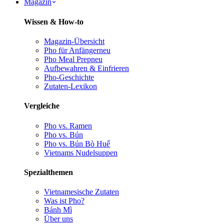
Magazin
Wissen & How-to
Magazin-Übersicht
Pho für Anfänger
neu
Pho Meal Prep
neu
Aufbewahren & Einfrieren
Pho-Geschichte
Zutaten-Lexikon
Vergleiche
Pho vs. Ramen
Pho vs. Bún
Pho vs. Bún Bò Huế
Vietnams Nudelsuppen
Spezialthemen
Vietnamesische Zutaten
Was ist Pho?
Bánh Mì
Über uns