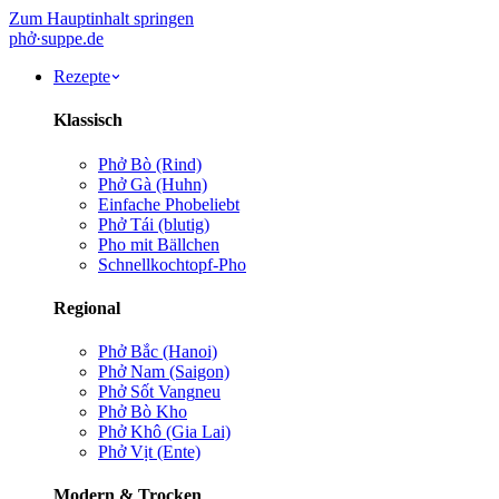
Zum Hauptinhalt springen
phở
·
suppe
.de
Rezepte
Klassisch
Phở Bò (Rind)
Phở Gà (Huhn)
Einfache Pho
beliebt
Phở Tái (blutig)
Pho mit Bällchen
Schnellkochtopf-Pho
Regional
Phở Bắc (Hanoi)
Phở Nam (Saigon)
Phở Sốt Vang
neu
Phở Bò Kho
Phở Khô (Gia Lai)
Phở Vịt (Ente)
Modern & Trocken