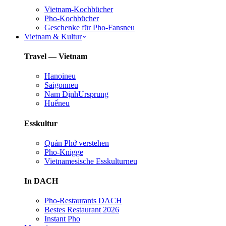
Vietnam-Kochbücher
Pho-Kochbücher
Geschenke für Pho-Fans
neu
Vietnam & Kultur
Travel — Vietnam
Hanoi
neu
Saigon
neu
Nam Định
Ursprung
Huế
neu
Esskultur
Quán Phở verstehen
Pho-Knigge
Vietnamesische Esskultur
neu
In DACH
Pho-Restaurants DACH
Bestes Restaurant 2026
Instant Pho