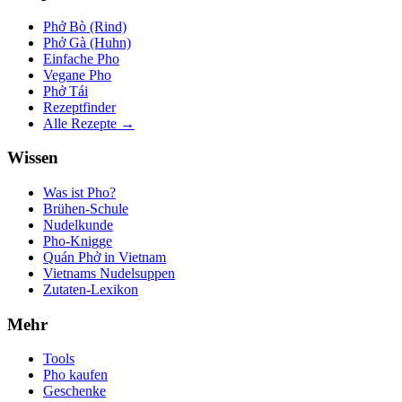
Phở Bò (Rind)
Phở Gà (Huhn)
Einfache Pho
Vegane Pho
Phở Tái
Rezeptfinder
Alle Rezepte →
Wissen
Was ist Pho?
Brühen-Schule
Nudelkunde
Pho-Knigge
Quán Phở in Vietnam
Vietnams Nudelsuppen
Zutaten-Lexikon
Mehr
Tools
Pho kaufen
Geschenke