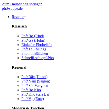
Zum Hauptinhalt springen
phở
·
suppe
.de
Rezepte
Klassisch
Phở Bò (Rind)
Phở Gà (Huhn)
Einfache Pho
beliebt
Phở Tái (blutig)
Pho mit Bällchen
Schnellkochtopf-Pho
Regional
Phở Bắc (Hanoi)
Phở Nam (Saigon)
Phở Sốt Vang
neu
Phở Bò Kho
Phở Khô (Gia Lai)
Phở Vịt (Ente)
Modern & Trocken