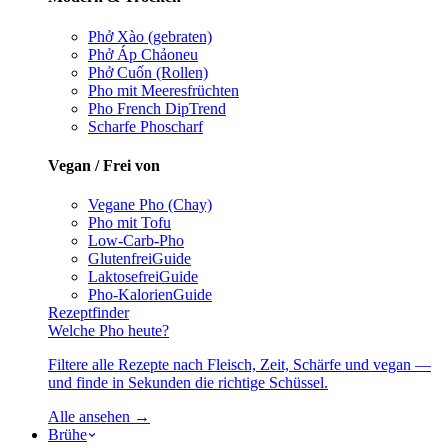
Phở Xào (gebraten)
Phở Áp Chảo
neu
Phở Cuốn (Rollen)
Pho mit Meeresfrüchten
Pho French Dip
Trend
Scharfe Pho
scharf
Vegan / Frei von
Vegane Pho (Chay)
Pho mit Tofu
Low-Carb-Pho
Glutenfrei
Guide
Laktosefrei
Guide
Pho-Kalorien
Guide
Rezeptfinder
Welche Pho heute?
Filtere alle Rezepte nach Fleisch, Zeit, Schärfe und vegan —
und finde in Sekunden die richtige Schüssel.
Alle ansehen →
Brühe