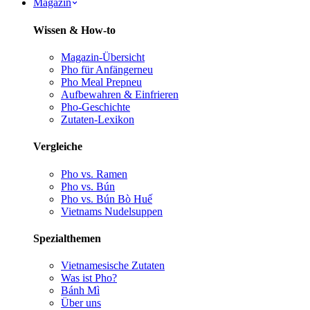
Magazin
Wissen & How-to
Magazin-Übersicht
Pho für Anfänger
neu
Pho Meal Prep
neu
Aufbewahren & Einfrieren
Pho-Geschichte
Zutaten-Lexikon
Vergleiche
Pho vs. Ramen
Pho vs. Bún
Pho vs. Bún Bò Huế
Vietnams Nudelsuppen
Spezialthemen
Vietnamesische Zutaten
Was ist Pho?
Bánh Mì
Über uns