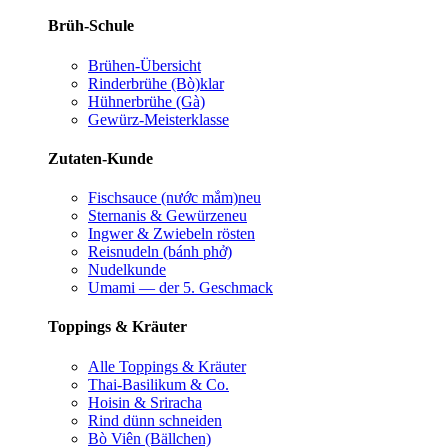
Brüh-Schule
Brühen-Übersicht
Rinderbrühe (Bò)
klar
Hühnerbrühe (Gà)
Gewürz-Meisterklasse
Zutaten-Kunde
Fischsauce (nước mắm)
neu
Sternanis & Gewürze
neu
Ingwer & Zwiebeln rösten
Reisnudeln (bánh phở)
Nudelkunde
Umami — der 5. Geschmack
Toppings & Kräuter
Alle Toppings & Kräuter
Thai-Basilikum & Co.
Hoisin & Sriracha
Rind dünn schneiden
Bò Viên (Bällchen)