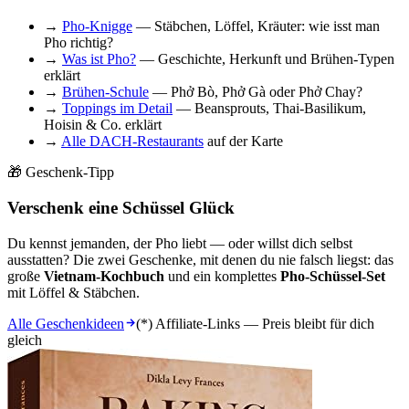
→
Pho-Knigge
— Stäbchen, Löffel, Kräuter: wie isst man
Pho richtig?
→
Was ist Pho?
— Geschichte, Herkunft und Brühen-Typen
erklärt
→
Brühen-Schule
— Phở Bò, Phở Gà oder Phở Chay?
→
Toppings im Detail
— Beansprouts, Thai-Basilikum,
Hoisin & Co. erklärt
→
Alle DACH-Restaurants
auf der Karte
🎁 Geschenk-Tipp
Verschenk eine Schüssel Glück
Du kennst jemanden, der Pho liebt — oder willst dich selbst
ausstatten? Die zwei Geschenke, mit denen du nie falsch liegst: das
große
Vietnam-Kochbuch
und ein komplettes
Pho-Schüssel-Set
mit Löffel & Stäbchen.
Alle Geschenkideen
(*) Affiliate-Links — Preis bleibt für dich
gleich