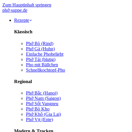
Zum Hauptinhalt springen
phở
·
suppe
.de
Rezepte
Klassisch
Phở Bò (Rind)
Phở Gà (Huhn)
Einfache Pho
beliebt
Phở Tái (blutig)
Pho mit Bällchen
Schnellkochtopf-Pho
Regional
Phở Bắc (Hanoi)
Phở Nam (Saigon)
Phở Sốt Vang
neu
Phở Bò Kho
Phở Khô (Gia Lai)
Phở Vịt (Ente)
Modern & Trocken