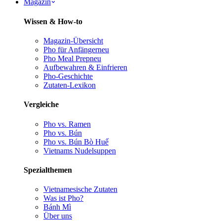
Magazin
Wissen & How-to
Magazin-Übersicht
Pho für Anfänger
neu
Pho Meal Prep
neu
Aufbewahren & Einfrieren
Pho-Geschichte
Zutaten-Lexikon
Vergleiche
Pho vs. Ramen
Pho vs. Bún
Pho vs. Bún Bò Huế
Vietnams Nudelsuppen
Spezialthemen
Vietnamesische Zutaten
Was ist Pho?
Bánh Mì
Über uns