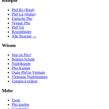
Rezepte
Phở Bò (Rind)
Phở Gà (Huhn)
Einfache Pho
Vegane Pho
Phở Tái
Rezeptfinder
Alle Rezepte →
Wissen
Was ist Pho?
Brühen-Schule
Nudelkunde
Pho-Knigge
Quán Phở in Vietnam
Vietnams Nudelsuppen
Zutaten-Lexikon
Mehr
Tools
Pho kaufen
Geschenke