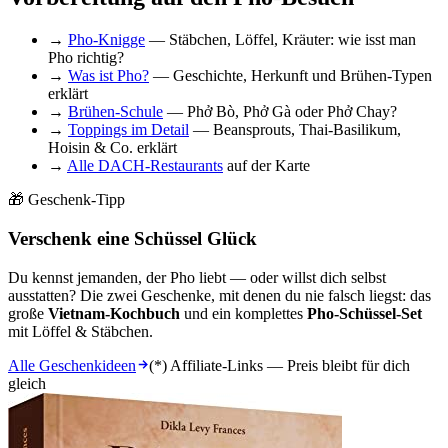
→
Pho-Knigge
— Stäbchen, Löffel, Kräuter: wie isst man
Pho richtig?
→
Was ist Pho?
— Geschichte, Herkunft und Brühen-Typen
erklärt
→
Brühen-Schule
— Phở Bò, Phở Gà oder Phở Chay?
→
Toppings im Detail
— Beansprouts, Thai-Basilikum,
Hoisin & Co. erklärt
→
Alle DACH-Restaurants
auf der Karte
🎁 Geschenk-Tipp
Verschenk eine Schüssel Glück
Du kennst jemanden, der Pho liebt — oder willst dich selbst
ausstatten? Die zwei Geschenke, mit denen du nie falsch liegst: das
große
Vietnam-Kochbuch
und ein komplettes
Pho-Schüssel-Set
mit Löffel & Stäbchen.
Alle Geschenkideen
(*) Affiliate-Links — Preis bleibt für dich
gleich