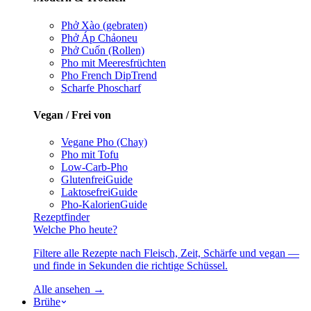
Phở Xào (gebraten)
Phở Áp Chảo
neu
Phở Cuốn (Rollen)
Pho mit Meeresfrüchten
Pho French Dip
Trend
Scharfe Pho
scharf
Vegan / Frei von
Vegane Pho (Chay)
Pho mit Tofu
Low-Carb-Pho
Glutenfrei
Guide
Laktosefrei
Guide
Pho-Kalorien
Guide
Rezeptfinder
Welche Pho heute?
Filtere alle Rezepte nach Fleisch, Zeit, Schärfe und vegan —
und finde in Sekunden die richtige Schüssel.
Alle ansehen →
Brühe