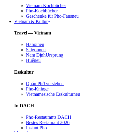
Vietnam-Kochbücher
Pho-Kochbücher
Geschenke für Pho-Fans
neu
Vietnam & Kultur
Travel — Vietnam
Hanoi
neu
Saigon
neu
Nam Định
Ursprung
Huế
neu
Esskultur
Quán Phở verstehen
Pho-Knigge
Vietnamesische Esskultur
neu
In DACH
Pho-Restaurants DACH
Bestes Restaurant 2026
Instant Pho