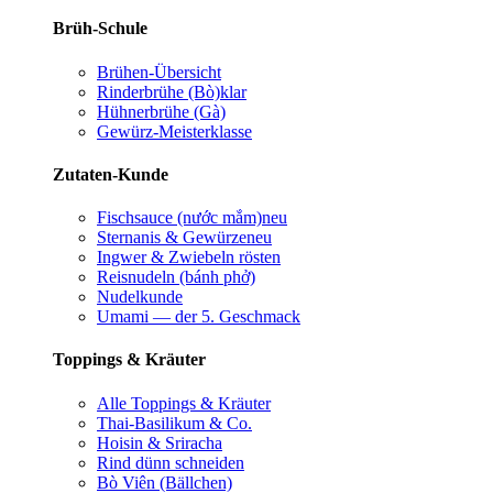
Brüh-Schule
Brühen-Übersicht
Rinderbrühe (Bò)
klar
Hühnerbrühe (Gà)
Gewürz-Meisterklasse
Zutaten-Kunde
Fischsauce (nước mắm)
neu
Sternanis & Gewürze
neu
Ingwer & Zwiebeln rösten
Reisnudeln (bánh phở)
Nudelkunde
Umami — der 5. Geschmack
Toppings & Kräuter
Alle Toppings & Kräuter
Thai-Basilikum & Co.
Hoisin & Sriracha
Rind dünn schneiden
Bò Viên (Bällchen)