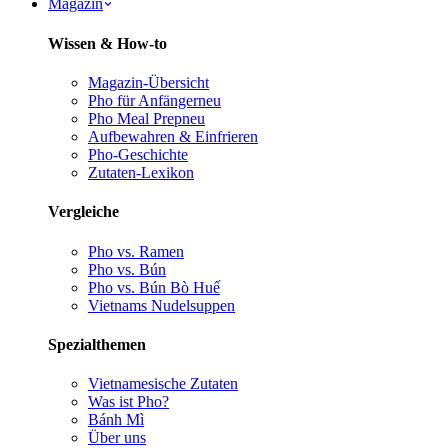
Magazin
Wissen & How-to
Magazin-Übersicht
Pho für Anfänger
neu
Pho Meal Prep
neu
Aufbewahren & Einfrieren
Pho-Geschichte
Zutaten-Lexikon
Vergleiche
Pho vs. Ramen
Pho vs. Bún
Pho vs. Bún Bò Huế
Vietnams Nudelsuppen
Spezialthemen
Vietnamesische Zutaten
Was ist Pho?
Bánh Mì
Über uns