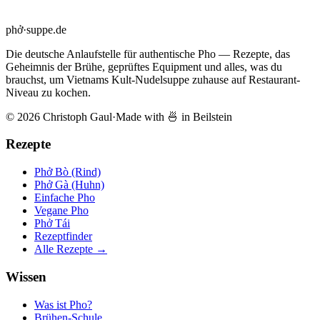
phở
·
suppe
.de
Die deutsche Anlaufstelle für authentische Pho — Rezepte, das
Geheimnis der Brühe, geprüftes Equipment und alles, was du
brauchst, um Vietnams Kult-Nudelsuppe zuhause auf Restaurant-
Niveau zu kochen.
© 2026 Christoph Gaul
·
Made with 🍜 in Beilstein
Rezepte
Phở Bò (Rind)
Phở Gà (Huhn)
Einfache Pho
Vegane Pho
Phở Tái
Rezeptfinder
Alle Rezepte →
Wissen
Was ist Pho?
Brühen-Schule