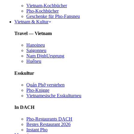
Vietnam-Kochbücher
Pho-Kochbücher
Geschenke für Pho-Fans
neu
Vietnam & Kultur
Travel — Vietnam
Hanoi
neu
Saigon
neu
Nam Định
Ursprung
Huế
neu
Esskultur
Quán Phở verstehen
Pho-Knigge
Vietnamesische Esskultur
neu
In DACH
Pho-Restaurants DACH
Bestes Restaurant 2026
Instant Pho