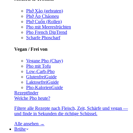
Phở Xào (gebraten)
Phở Áp Chảo
neu
Phở Cuốn (Rollen)
Pho mit Meeresfrüchten
Pho French Dip
Trend
Scharfe Pho
scharf
Vegan / Frei von
Vegane Pho (Chay)
Pho mit Tofu
Low-Carb-Pho
Glutenfrei
Guide
Laktosefrei
Guide
Pho-Kalorien
Guide
Rezeptfinder
Welche Pho heute?
Filtere alle Rezepte nach Fleisch, Zeit, Schärfe und vegan —
und finde in Sekunden die richtige Schüssel.
Alle ansehen →
Brühe