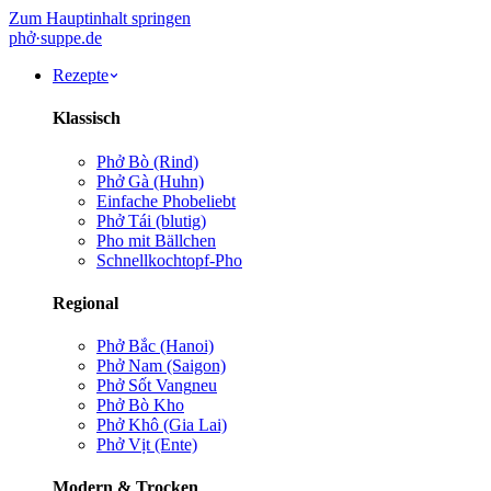
Zum Hauptinhalt springen
phở
·
suppe
.de
Rezepte
Klassisch
Phở Bò (Rind)
Phở Gà (Huhn)
Einfache Pho
beliebt
Phở Tái (blutig)
Pho mit Bällchen
Schnellkochtopf-Pho
Regional
Phở Bắc (Hanoi)
Phở Nam (Saigon)
Phở Sốt Vang
neu
Phở Bò Kho
Phở Khô (Gia Lai)
Phở Vịt (Ente)
Modern & Trocken