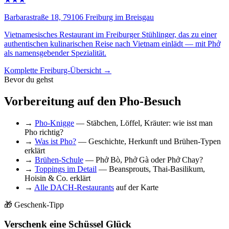
Barbarastraße 18, 79106 Freiburg im Breisgau
Vietnamesisches Restaurant im Freiburger Stühlinger, das zu einer
authentischen kulinarischen Reise nach Vietnam einlädt — mit Phở
als namensgebender Spezialität.
Komplette Freiburg-Übersicht →
Bevor du gehst
Vorbereitung auf den Pho-Besuch
→
Pho-Knigge
— Stäbchen, Löffel, Kräuter: wie isst man
Pho richtig?
→
Was ist Pho?
— Geschichte, Herkunft und Brühen-Typen
erklärt
→
Brühen-Schule
— Phở Bò, Phở Gà oder Phở Chay?
→
Toppings im Detail
— Beansprouts, Thai-Basilikum,
Hoisin & Co. erklärt
→
Alle DACH-Restaurants
auf der Karte
🎁 Geschenk-Tipp
Verschenk eine Schüssel Glück