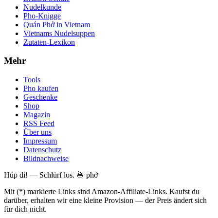
Nudelkunde
Pho-Knigge
Quán Phở in Vietnam
Vietnams Nudelsuppen
Zutaten-Lexikon
Mehr
Tools
Pho kaufen
Geschenke
Shop
Magazin
RSS Feed
Über uns
Impressum
Datenschutz
Bildnachweise
Húp đi! — Schlürf los. 🍜 phở
Mit (*) markierte Links sind Amazon-Affiliate-Links. Kaufst du
darüber, erhalten wir eine kleine Provision — der Preis ändert sich
für dich nicht.