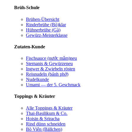
Brüh-Schule
Brühen-Übersicht
Rinderbrühe (Bò)
klar
Hühnerbrühe (Gà)
Gewürz-Meisterklasse
Zutaten-Kunde
Fischsauce (nước mắm)
neu
Sternanis & Gewürze
neu
Ingwer & Zwiebeln rösten
Reisnudeln (bánh phở)
Nudelkunde
Umami — der 5. Geschmack
Toppings & Kräuter
Alle Toppings & Kräuter
Thai-Basilikum & Co.
Hoisin & Sriracha
Rind dünn schneiden
Bò Viên (Bällchen)