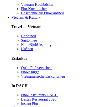
Vietnam-Kochbücher
Pho-Kochbücher
Geschenke für Pho-Fans
neu
Vietnam & Kultur
Travel — Vietnam
Hanoi
neu
Saigon
neu
Nam Định
Ursprung
Huế
neu
Esskultur
Quán Phở verstehen
Pho-Knigge
Vietnamesische Esskultur
neu
In DACH
Pho-Restaurants DACH
Bestes Restaurant 2026
Instant Pho