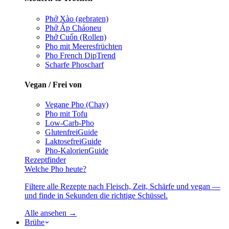
Phở Xào (gebraten)
Phở Áp Chảo
neu
Phở Cuốn (Rollen)
Pho mit Meeresfrüchten
Pho French Dip
Trend
Scharfe Pho
scharf
Vegan / Frei von
Vegane Pho (Chay)
Pho mit Tofu
Low-Carb-Pho
Glutenfrei
Guide
Laktosefrei
Guide
Pho-Kalorien
Guide
Rezeptfinder
Welche Pho heute?
Filtere alle Rezepte nach Fleisch, Zeit, Schärfe und vegan —
und finde in Sekunden die richtige Schüssel.
Alle ansehen →
Brühe