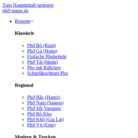
Zum Hauptinhalt springen
phở
·
suppe
.de
Rezepte
Klassisch
Phở Bò (Rind)
Phở Gà (Huhn)
Einfache Pho
beliebt
Phở Tái (blutig)
Pho mit Bällchen
Schnellkochtopf-Pho
Regional
Phở Bắc (Hanoi)
Phở Nam (Saigon)
Phở Sốt Vang
neu
Phở Bò Kho
Phở Khô (Gia Lai)
Phở Vịt (Ente)
Modern & Trocken