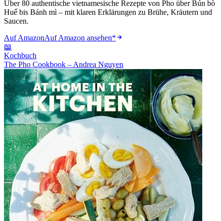
Über 80 authentische vietnamesische Rezepte von Pho über Bún bò
Huế bis Bánh mì – mit klaren Erklärungen zu Brühe, Kräutern und
Saucen.
Auf Amazon
Auf Amazon ansehen
*
📖
Kochbuch
The Pho Cookbook – Andrea Nguyen