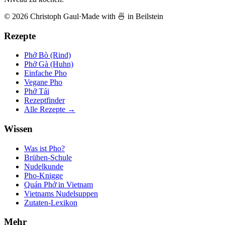
© 2026 Christoph Gaul
·
Made with 🍜 in Beilstein
Rezepte
Phở Bò (Rind)
Phở Gà (Huhn)
Einfache Pho
Vegane Pho
Phở Tái
Rezeptfinder
Alle Rezepte →
Wissen
Was ist Pho?
Brühen-Schule
Nudelkunde
Pho-Knigge
Quán Phở in Vietnam
Vietnams Nudelsuppen
Zutaten-Lexikon
Mehr