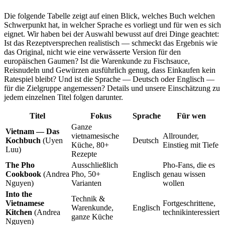
Die folgende Tabelle zeigt auf einen Blick, welches Buch welchen
Schwerpunkt hat, in welcher Sprache es vorliegt und für wen es sich
eignet. Wir haben bei der Auswahl bewusst auf drei Dinge geachtet:
Ist das Rezeptversprechen realistisch — schmeckt das Ergebnis wie
das Original, nicht wie eine verwässerte Version für den
europäischen Gaumen? Ist die Warenkunde zu Fischsauce,
Reisnudeln und Gewürzen ausführlich genug, dass Einkaufen kein
Ratespiel bleibt? Und ist die Sprache — Deutsch oder Englisch —
für die Zielgruppe angemessen? Details und unsere Einschätzung zu
jedem einzelnen Titel folgen darunter.
Titel
Fokus
Sprache
Für wen
Ganze
Vietnam — Das
vietnamesische
Allrounder,
Kochbuch
(Uyen
Deutsch
Küche, 80+
Einstieg mit Tiefe
Luu)
Rezepte
The Pho
Ausschließlich
Pho-Fans, die es
Cookbook
(Andrea
Pho, 50+
Englisch
genau wissen
Nguyen)
Varianten
wollen
Into the
Technik &
Vietnamese
Fortgeschrittene,
Warenkunde,
Englisch
Kitchen
(Andrea
technikinteressiert
ganze Küche
Nguyen)