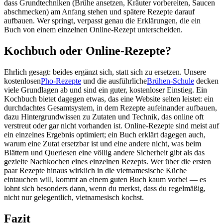
dass Grundtechniken (Brühe ansetzen, Kräuter vorbereiten, Saucen
abschmecken) am Anfang stehen und spätere Rezepte darauf
aufbauen. Wer springt, verpasst genau die Erklärungen, die ein
Buch von einem einzelnen Online-Rezept unterscheiden.
Kochbuch oder Online-Rezepte?
Ehrlich gesagt: beides ergänzt sich, statt sich zu ersetzen. Unsere
kostenlosen
Pho-Rezepte
und die ausführliche
Brühen-Schule
decken
viele Grundlagen ab und sind ein guter, kostenloser Einstieg. Ein
Kochbuch bietet dagegen etwas, das eine Website selten leistet: ein
durchdachtes Gesamtsystem, in dem Rezepte aufeinander aufbauen,
dazu Hintergrundwissen zu Zutaten und Technik, das online oft
verstreut oder gar nicht vorhanden ist. Online-Rezepte sind meist auf
ein einzelnes Ergebnis optimiert; ein Buch erklärt dagegen auch,
warum eine Zutat ersetzbar ist und eine andere nicht, was beim
Blättern und Querlesen eine völlig andere Sicherheit gibt als das
gezielte Nachkochen eines einzelnen Rezepts. Wer über die ersten
paar Rezepte hinaus wirklich in die vietnamesische Küche
eintauchen will, kommt an einem guten Buch kaum vorbei — es
lohnt sich besonders dann, wenn du merkst, dass du regelmäßig,
nicht nur gelegentlich, vietnamesisch kochst.
Fazit