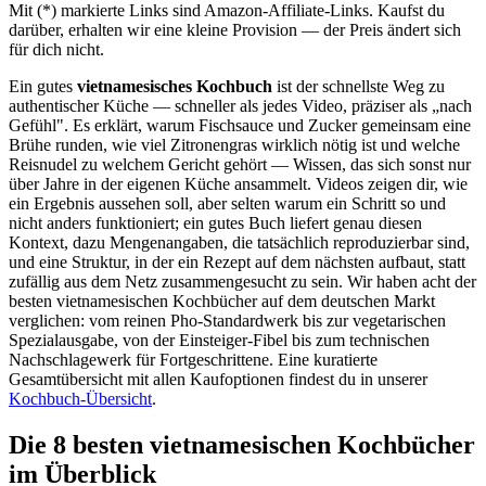
Mit (*) markierte Links sind Amazon-Affiliate-Links. Kaufst du
darüber, erhalten wir eine kleine Provision — der Preis ändert sich
für dich nicht.
Ein gutes
vietnamesisches Kochbuch
ist der schnellste Weg zu
authentischer Küche — schneller als jedes Video, präziser als „nach
Gefühl". Es erklärt, warum Fischsauce und Zucker gemeinsam eine
Brühe runden, wie viel Zitronengras wirklich nötig ist und welche
Reisnudel zu welchem Gericht gehört — Wissen, das sich sonst nur
über Jahre in der eigenen Küche ansammelt. Videos zeigen dir, wie
ein Ergebnis aussehen soll, aber selten warum ein Schritt so und
nicht anders funktioniert; ein gutes Buch liefert genau diesen
Kontext, dazu Mengenangaben, die tatsächlich reproduzierbar sind,
und eine Struktur, in der ein Rezept auf dem nächsten aufbaut, statt
zufällig aus dem Netz zusammengesucht zu sein. Wir haben acht der
besten vietnamesischen Kochbücher auf dem deutschen Markt
verglichen: vom reinen Pho-Standardwerk bis zur vegetarischen
Spezialausgabe, von der Einsteiger-Fibel bis zum technischen
Nachschlagewerk für Fortgeschrittene. Eine kuratierte
Gesamtübersicht mit allen Kaufoptionen findest du in unserer
Kochbuch-Übersicht
.
Die 8 besten vietnamesischen Kochbücher
im Überblick