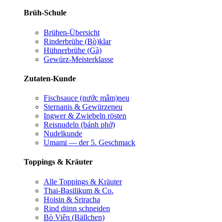
Brüh-Schule
Brühen-Übersicht
Rinderbrühe (Bò)
klar
Hühnerbrühe (Gà)
Gewürz-Meisterklasse
Zutaten-Kunde
Fischsauce (nước mắm)
neu
Sternanis & Gewürze
neu
Ingwer & Zwiebeln rösten
Reisnudeln (bánh phở)
Nudelkunde
Umami — der 5. Geschmack
Toppings & Kräuter
Alle Toppings & Kräuter
Thai-Basilikum & Co.
Hoisin & Sriracha
Rind dünn schneiden
Bò Viên (Bällchen)