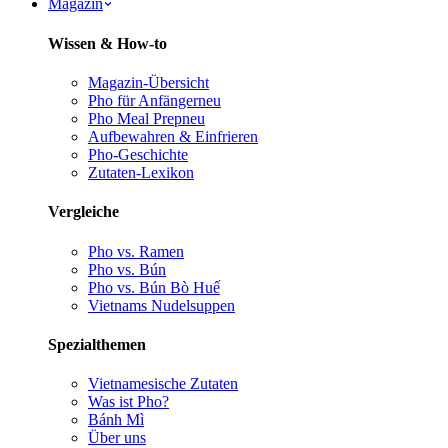
Magazin
Wissen & How-to
Magazin-Übersicht
Pho für Anfänger
neu
Pho Meal Prep
neu
Aufbewahren & Einfrieren
Pho-Geschichte
Zutaten-Lexikon
Vergleiche
Pho vs. Ramen
Pho vs. Bún
Pho vs. Bún Bò Huế
Vietnams Nudelsuppen
Spezialthemen
Vietnamesische Zutaten
Was ist Pho?
Bánh Mì
Über uns