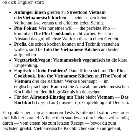
ob dich Englisch stört:
Anfänger:innen
greifen zu
Streetfood Vietnam
oder
Vietnamesisch kochen
— beide setzen keine
Vorkenntnisse voraus und erklären jeden Schritt.
Pho-Fokus:
Wer nur eines will — die perfekte Pho —
kommt an
The Pho Cookbook
nicht vorbei. Es ist mit
Abstand das gründlichste Werk zu diesem einen Gericht.
Profis
, die schon kochen können und Technik verstehen
wollen, sind bei
Into the Vietnamese Kitchen
am besten
aufgehoben.
Vegetarisch/vegan:
Vietnamesisch vegetarisch
ist die klare
Empfehlung.
Englisch ist kein Problem?
Dann öffnen sich mit
The Pho
Cookbook
,
Into the Vietnamese Kitchen
und
The Food of
Vietnam
drei der stärksten Werke überhaupt — im
englischsprachigen Raum ist die Auswahl an vietnamesischen
Kochbüchern deutlich größer als im deutschen.
Für den
Allround-Einstieg mit Tiefe
bleibt
Vietnam — Das
Kochbuch
(Uyen Luu) unsere Top-Empfehlung auf Deutsch.
Ein praktischer Tipp aus unseren Tests: Kaufe nicht sofort zwei oder
drei Bücher parallel. Arbeite dich stattdessen durch eines vollständig
durch — vom ersten bis zum letzten Rezept — bevor du zum
nächsten greifst. Vietnamesische Kochbücher sind so aufgebaut,