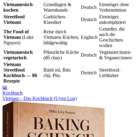
Vietnamesisch
Grundlagen &
Einsteiger ohne
Deutsch
kochen
Warenkunde
Vorkenntnisse
Streetfood
Garküchen-
Einsteiger,
Deutsch
Vietnam
Klassiker
unkompliziert
Genießer, die
The Food of
Reise durch
auch die
Vietnam
(Luke
Vietnams Küchen,
Englisch
Geschichten
Nguyen)
bildgewaltig
wollen
Vietnamesisch
Pflanzliche Küche
Vegetarier:innen
Deutsch
vegetarisch
(đồ chay)
& Veganer:innen
Vietnam
Streetfood
Bánh mì, Bún
Streetfood-
Deutsch
Kochbuch — 80
chả, Pho
Liebhaber
Rezepte
📖
Kochbuch
Vietnam – Das Kochbuch (Uyen Luu)