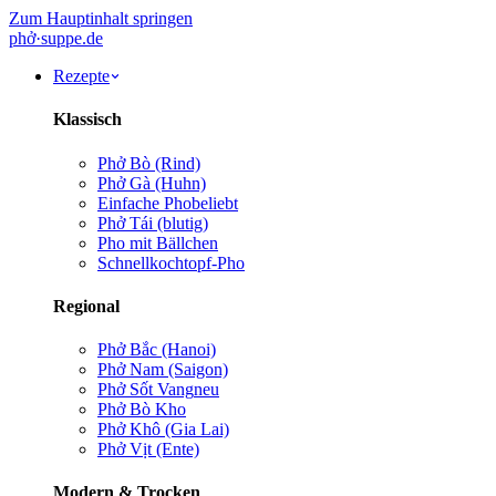
Zum Hauptinhalt springen
phở
·
suppe
.de
Rezepte
Klassisch
Phở Bò (Rind)
Phở Gà (Huhn)
Einfache Pho
beliebt
Phở Tái (blutig)
Pho mit Bällchen
Schnellkochtopf-Pho
Regional
Phở Bắc (Hanoi)
Phở Nam (Saigon)
Phở Sốt Vang
neu
Phở Bò Kho
Phở Khô (Gia Lai)
Phở Vịt (Ente)
Modern & Trocken