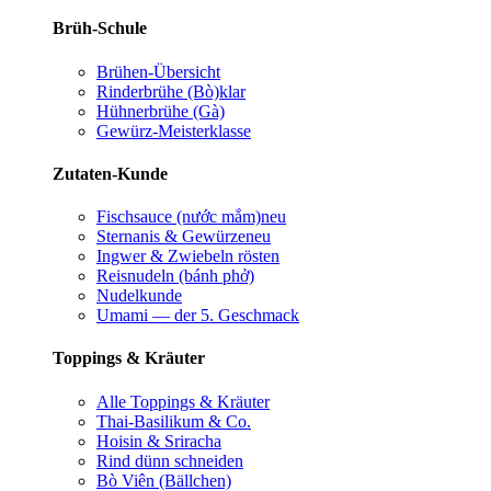
Brüh-Schule
Brühen-Übersicht
Rinderbrühe (Bò)
klar
Hühnerbrühe (Gà)
Gewürz-Meisterklasse
Zutaten-Kunde
Fischsauce (nước mắm)
neu
Sternanis & Gewürze
neu
Ingwer & Zwiebeln rösten
Reisnudeln (bánh phở)
Nudelkunde
Umami — der 5. Geschmack
Toppings & Kräuter
Alle Toppings & Kräuter
Thai-Basilikum & Co.
Hoisin & Sriracha
Rind dünn schneiden
Bò Viên (Bällchen)