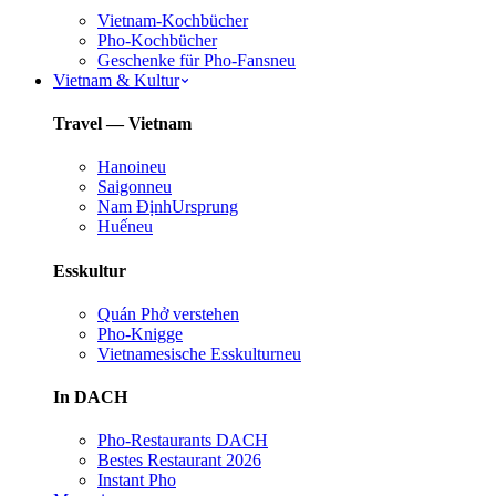
Vietnam-Kochbücher
Pho-Kochbücher
Geschenke für Pho-Fans
neu
Vietnam & Kultur
Travel — Vietnam
Hanoi
neu
Saigon
neu
Nam Định
Ursprung
Huế
neu
Esskultur
Quán Phở verstehen
Pho-Knigge
Vietnamesische Esskultur
neu
In DACH
Pho-Restaurants DACH
Bestes Restaurant 2026
Instant Pho