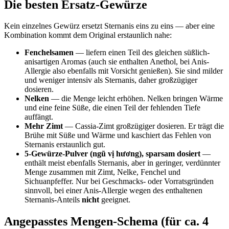
Die besten Ersatz-Gewürze
Kein einzelnes Gewürz ersetzt Sternanis eins zu eins — aber eine
Kombination kommt dem Original erstaunlich nahe:
Fenchelsamen
— liefern einen Teil des gleichen süßlich-
anisartigen Aromas (auch sie enthalten Anethol, bei Anis-
Allergie also ebenfalls mit Vorsicht genießen). Sie sind milder
und weniger intensiv als Sternanis, daher großzügiger
dosieren.
Nelken
— die Menge leicht erhöhen. Nelken bringen Wärme
und eine feine Süße, die einen Teil der fehlenden Tiefe
auffängt.
Mehr Zimt
— Cassia-Zimt großzügiger dosieren. Er trägt die
Brühe mit Süße und Wärme und kaschiert das Fehlen von
Sternanis erstaunlich gut.
5-Gewürze-Pulver (ngũ vị hương), sparsam dosiert
—
enthält meist ebenfalls Sternanis, aber in geringer, verdünnter
Menge zusammen mit Zimt, Nelke, Fenchel und
Sichuanpfeffer. Nur bei Geschmacks- oder Vorratsgründen
sinnvoll, bei einer Anis-Allergie wegen des enthaltenen
Sternanis-Anteils
nicht
geeignet.
Angepasstes Mengen-Schema (für ca. 4