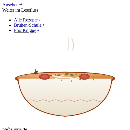
Ansehen
Weiter im Lesefluss
Alle Rezepte
Brühen-Schule
Pho-Knigge
phở
·
suppe
.de