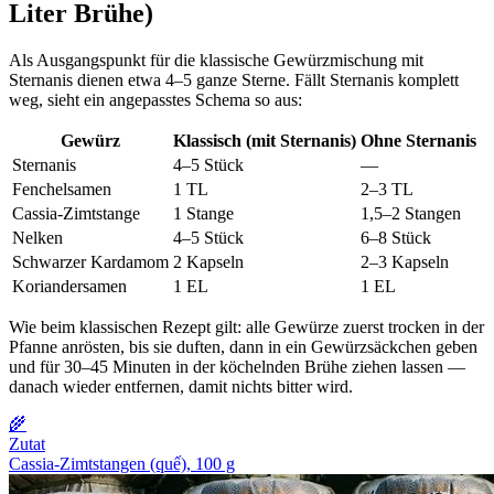
Liter Brühe)
Als Ausgangspunkt für die klassische Gewürzmischung mit
Sternanis dienen etwa 4–5 ganze Sterne. Fällt Sternanis komplett
weg, sieht ein angepasstes Schema so aus:
Gewürz
Klassisch (mit Sternanis)
Ohne Sternanis
Sternanis
4–5 Stück
—
Fenchelsamen
1 TL
2–3 TL
Cassia-Zimtstange
1 Stange
1,5–2 Stangen
Nelken
4–5 Stück
6–8 Stück
Schwarzer Kardamom
2 Kapseln
2–3 Kapseln
Koriandersamen
1 EL
1 EL
Wie beim klassischen Rezept gilt: alle Gewürze zuerst trocken in der
Pfanne anrösten, bis sie duften, dann in ein Gewürzsäckchen geben
und für 30–45 Minuten in der köchelnden Brühe ziehen lassen —
danach wieder entfernen, damit nichts bitter wird.
🌾
Zutat
Cassia-Zimtstangen (quế), 100 g