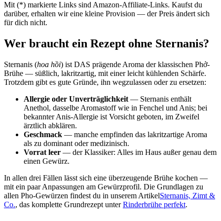
Mit (*) markierte Links sind Amazon-Affiliate-Links. Kaufst du
darüber, erhalten wir eine kleine Provision — der Preis ändert sich
für dich nicht.
Wer braucht ein Rezept ohne Sternanis?
Sternanis (
hoa hồi
) ist DAS prägende Aroma der klassischen Phở-
Brühe — süßlich, lakritzartig, mit einer leicht kühlenden Schärfe.
Trotzdem gibt es gute Gründe, ihn wegzulassen oder zu ersetzen:
Allergie oder Unverträglichkeit
— Sternanis enthält
Anethol, dasselbe Aromastoff wie in Fenchel und Anis; bei
bekannter Anis-Allergie ist Vorsicht geboten, im Zweifel
ärztlich abklären.
Geschmack
— manche empfinden das lakritzartige Aroma
als zu dominant oder medizinisch.
Vorrat leer
— der Klassiker: Alles im Haus außer genau dem
einen Gewürz.
In allen drei Fällen lässt sich eine überzeugende Brühe kochen —
mit ein paar Anpassungen am Gewürzprofil. Die Grundlagen zu
allen Pho-Gewürzen findest du in unserem Artikel
Sternanis, Zimt &
Co.
, das komplette Grundrezept unter
Rinderbrühe perfekt
.