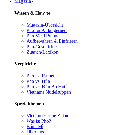
Magazin
Wissen & How-to
Magazin-Übersicht
Pho für Anfänger
neu
Pho Meal Prep
neu
Aufbewahren & Einfrieren
Pho-Geschichte
Zutaten-Lexikon
Vergleiche
Pho vs. Ramen
Pho vs. Bún
Pho vs. Bún Bò Huế
Vietnams Nudelsuppen
Spezialthemen
Vietnamesische Zutaten
Was ist Pho?
Bánh Mì
Über uns