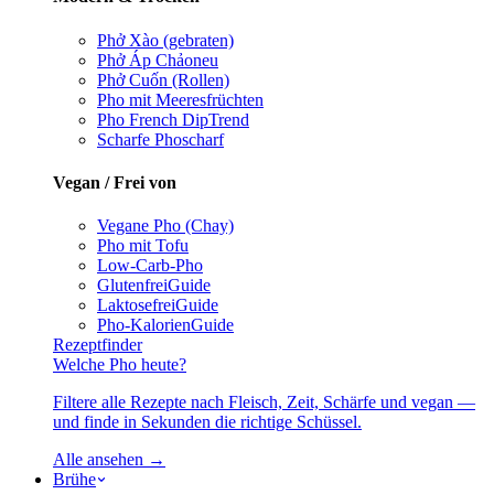
Phở Xào (gebraten)
Phở Áp Chảo
neu
Phở Cuốn (Rollen)
Pho mit Meeresfrüchten
Pho French Dip
Trend
Scharfe Pho
scharf
Vegan / Frei von
Vegane Pho (Chay)
Pho mit Tofu
Low-Carb-Pho
Glutenfrei
Guide
Laktosefrei
Guide
Pho-Kalorien
Guide
Rezeptfinder
Welche Pho heute?
Filtere alle Rezepte nach Fleisch, Zeit, Schärfe und vegan —
und finde in Sekunden die richtige Schüssel.
Alle ansehen →
Brühe