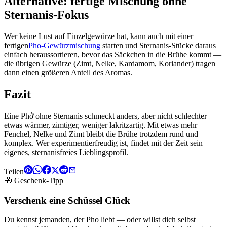
Alternative: fertige Mischung ohne
Sternanis-Fokus
Wer keine Lust auf Einzelgewürze hat, kann auch mit einer
fertigen
Pho-Gewürzmischung
starten und Sternanis-Stücke daraus
einfach heraussortieren, bevor das Säckchen in die Brühe kommt —
die übrigen Gewürze (Zimt, Nelke, Kardamom, Koriander) tragen
dann einen größeren Anteil des Aromas.
Fazit
Eine Phở ohne Sternanis schmeckt anders, aber nicht schlechter —
etwas wärmer, zimtiger, weniger lakritzartig. Mit etwas mehr
Fenchel, Nelke und Zimt bleibt die Brühe trotzdem rund und
komplex. Wer experimentierfreudig ist, findet mit der Zeit sein
eigenes, sternanisfreies Lieblingsprofil.
Teilen
🎁 Geschenk-Tipp
Verschenk eine Schüssel Glück
Du kennst jemanden, der Pho liebt — oder willst dich selbst