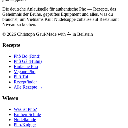
Die deutsche Anlaufstelle für authentische Pho — Rezepte, das
Geheimnis der Brühe, geprüftes Equipment und alles, was du
brauchst, um Vietnams Kult-Nudelsuppe zuhause auf Restaurant-
Niveau zu kochen.
© 2026 Christoph Gaul
·
Made with 🍜 in Beilstein
Rezepte
Phở Bò (Rind)
Phở Gà (Huhn)
Einfache Pho
Vegane Pho
Phở Tái
Rezeptfinder
Alle Rezepte →
Wissen
Was ist Pho?
Brühen-Schule
Nudelkunde
Pho-Knigge