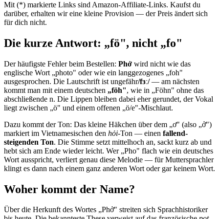
Mit (*) markierte Links sind Amazon-Affiliate-Links. Kaufst du
darüber, erhalten wir eine kleine Provision — der Preis ändert sich
für dich nicht.
Die kurze Antwort: „fö", nicht „fo"
Der häufigste Fehler beim Bestellen:
Phở
wird nicht wie das
englische Wort „photo" oder wie ein langgezogenes „foh"
ausgesprochen. Die Lautschrift ist ungefähr
/fɜː/
— am nächsten
kommt man mit einem deutschen
„föh"
, wie in „Föhn" ohne das
abschließende n. Die Lippen bleiben dabei eher gerundet, der Vokal
liegt zwischen „ö" und einem offenen „ö/e"-Mischlaut.
Dazu kommt der Ton: Das kleine Häkchen über dem „ơ" (also „ở")
markiert im Vietnamesischen den
hỏi
-Ton — einen
fallend-
steigenden Ton
. Die Stimme setzt mittelhoch an, sackt kurz ab und
hebt sich am Ende wieder leicht. Wer „Pho" flach wie ein deutsches
Wort ausspricht, verliert genau diese Melodie — für Muttersprachler
klingt es dann nach einem ganz anderen Wort oder gar keinem Wort.
Woher kommt der Name?
Über die Herkunft des Wortes „Phở" streiten sich Sprachhistoriker
bis heute. Die bekannteste These verweist auf das französische
pot-