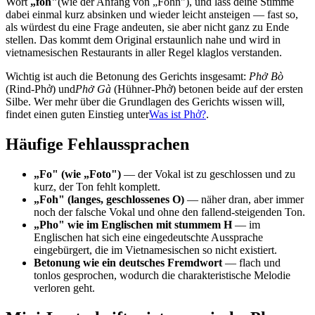
Wort
„föh"
(wie der Anfang von „Föhn"), und lass deine Stimme
dabei einmal kurz absinken und wieder leicht ansteigen — fast so,
als würdest du eine Frage andeuten, sie aber nicht ganz zu Ende
stellen. Das kommt dem Original erstaunlich nahe und wird in
vietnamesischen Restaurants in aller Regel klaglos verstanden.
Wichtig ist auch die Betonung des Gerichts insgesamt:
Phở Bò
(Rind-Phở) und
Phở Gà
(Hühner-Phở) betonen beide auf der ersten
Silbe. Wer mehr über die Grundlagen des Gerichts wissen will,
findet einen guten Einstieg unter
Was ist Phở?
.
Häufige Fehlaussprachen
„Fo" (wie „Foto")
— der Vokal ist zu geschlossen und zu
kurz, der Ton fehlt komplett.
„Foh" (langes, geschlossenes O)
— näher dran, aber immer
noch der falsche Vokal und ohne den fallend-steigenden Ton.
„Pho" wie im Englischen mit stummem H
— im
Englischen hat sich eine eingedeutschte Aussprache
eingebürgert, die im Vietnamesischen so nicht existiert.
Betonung wie ein deutsches Fremdwort
— flach und
tonlos gesprochen, wodurch die charakteristische Melodie
verloren geht.