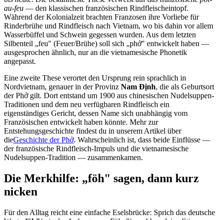
au-feu
— den klassischen französischen Rindfleischeintopf.
Während der Kolonialzeit brachten Franzosen ihre Vorliebe für
Rinderbrühe und Rindfleisch nach Vietnam, wo bis dahin vor allem
Wasserbüffel und Schwein gegessen wurden. Aus dem letzten
Silbenteil „feu" (Feuer/Brühe) soll sich „phở" entwickelt haben —
ausgesprochen ähnlich, nur an die vietnamesische Phonetik
angepasst.
Eine zweite These verortet den Ursprung rein sprachlich in
Nordvietnam, genauer in der Provinz
Nam Định
, die als Geburtsort
der Phở gilt. Dort entstand um 1900 aus chinesischen Nudelsuppen-
Traditionen und dem neu verfügbaren Rindfleisch ein
eigenständiges Gericht, dessen Name sich unabhängig vom
Französischen entwickelt haben könnte. Mehr zur
Entstehungsgeschichte findest du in unserem Artikel über
die
Geschichte der Phở
. Wahrscheinlich ist, dass beide Einflüsse —
der französische Rindfleisch-Impuls und die vietnamesische
Nudelsuppen-Tradition — zusammenkamen.
Die Merkhilfe: „föh" sagen, dann kurz
nicken
Für den Alltag reicht eine einfache Eselsbrücke: Sprich das deutsche