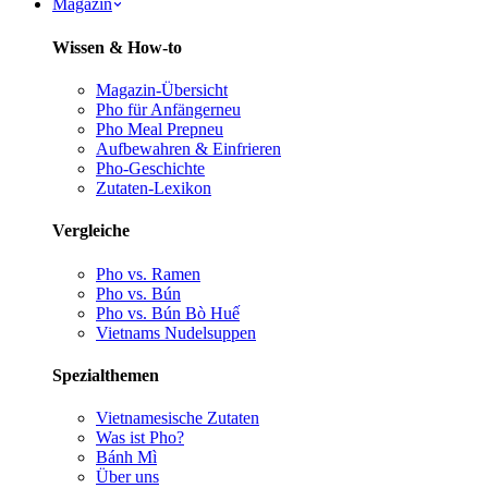
Magazin
Wissen & How-to
Magazin-Übersicht
Pho für Anfänger
neu
Pho Meal Prep
neu
Aufbewahren & Einfrieren
Pho-Geschichte
Zutaten-Lexikon
Vergleiche
Pho vs. Ramen
Pho vs. Bún
Pho vs. Bún Bò Huế
Vietnams Nudelsuppen
Spezialthemen
Vietnamesische Zutaten
Was ist Pho?
Bánh Mì
Über uns