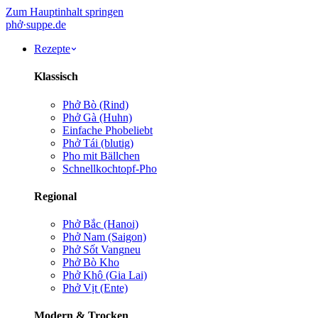
Zum Hauptinhalt springen
phở
·
suppe
.de
Rezepte
Klassisch
Phở Bò (Rind)
Phở Gà (Huhn)
Einfache Pho
beliebt
Phở Tái (blutig)
Pho mit Bällchen
Schnellkochtopf-Pho
Regional
Phở Bắc (Hanoi)
Phở Nam (Saigon)
Phở Sốt Vang
neu
Phở Bò Kho
Phở Khô (Gia Lai)
Phở Vịt (Ente)
Modern & Trocken