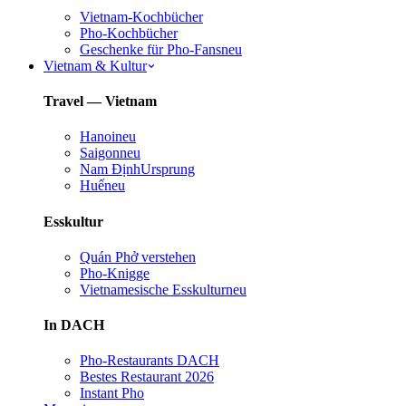
Vietnam-Kochbücher
Pho-Kochbücher
Geschenke für Pho-Fans
neu
Vietnam & Kultur
Travel — Vietnam
Hanoi
neu
Saigon
neu
Nam Định
Ursprung
Huế
neu
Esskultur
Quán Phở verstehen
Pho-Knigge
Vietnamesische Esskultur
neu
In DACH
Pho-Restaurants DACH
Bestes Restaurant 2026
Instant Pho