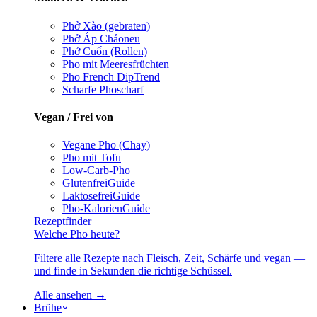
Phở Xào (gebraten)
Phở Áp Chảo
neu
Phở Cuốn (Rollen)
Pho mit Meeresfrüchten
Pho French Dip
Trend
Scharfe Pho
scharf
Vegan / Frei von
Vegane Pho (Chay)
Pho mit Tofu
Low-Carb-Pho
Glutenfrei
Guide
Laktosefrei
Guide
Pho-Kalorien
Guide
Rezeptfinder
Welche Pho heute?
Filtere alle Rezepte nach Fleisch, Zeit, Schärfe und vegan —
und finde in Sekunden die richtige Schüssel.
Alle ansehen →
Brühe