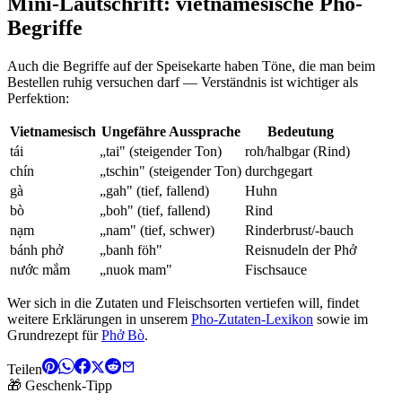
Mini-Lautschrift: vietnamesische Pho-
Begriffe
Auch die Begriffe auf der Speisekarte haben Töne, die man beim
Bestellen ruhig versuchen darf — Verständnis ist wichtiger als
Perfektion:
Vietnamesisch
Ungefähre Aussprache
Bedeutung
tái
„tai" (steigender Ton)
roh/halbgar (Rind)
chín
„tschin" (steigender Ton)
durchgegart
gà
„gah" (tief, fallend)
Huhn
bò
„boh" (tief, fallend)
Rind
nạm
„nam" (tief, schwer)
Rinderbrust/-bauch
bánh phở
„banh föh"
Reisnudeln der Phở
nước mắm
„nuok mam"
Fischsauce
Wer sich in die Zutaten und Fleischsorten vertiefen will, findet
weitere Erklärungen in unserem
Pho-Zutaten-Lexikon
sowie im
Grundrezept für
Phở Bò
.
Teilen
🎁 Geschenk-Tipp