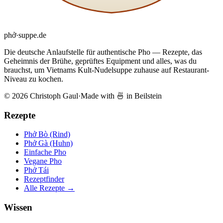
phở
·
suppe
.de
Die deutsche Anlaufstelle für authentische Pho — Rezepte, das
Geheimnis der Brühe, geprüftes Equipment und alles, was du
brauchst, um Vietnams Kult-Nudelsuppe zuhause auf Restaurant-
Niveau zu kochen.
© 2026 Christoph Gaul
·
Made with 🍜 in Beilstein
Rezepte
Phở Bò (Rind)
Phở Gà (Huhn)
Einfache Pho
Vegane Pho
Phở Tái
Rezeptfinder
Alle Rezepte →
Wissen