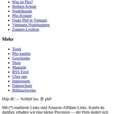
Was ist Pho?
Brühen-Schule
Nudelkunde
Pho-Knigge
Quán Phở in Vietnam
Vietnams Nudelsuppen
Zutaten-Lexikon
Mehr
Tools
Pho kaufen
Geschenke
Shop
Magazin
RSS Feed
Über uns
Impressum
Datenschutz
Bildnachweise
Húp đi! — Schlürf los. 🍜 phở
Mit (*) markierte Links sind Amazon-Affiliate-Links. Kaufst du
darüber, erhalten wir eine kleine Provision — der Preis ändert sich