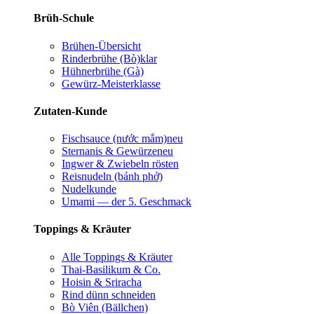
Brüh-Schule
Brühen-Übersicht
Rinderbrühe (Bò)
klar
Hühnerbrühe (Gà)
Gewürz-Meisterklasse
Zutaten-Kunde
Fischsauce (nước mắm)
neu
Sternanis & Gewürze
neu
Ingwer & Zwiebeln rösten
Reisnudeln (bánh phở)
Nudelkunde
Umami — der 5. Geschmack
Toppings & Kräuter
Alle Toppings & Kräuter
Thai-Basilikum & Co.
Hoisin & Sriracha
Rind dünn schneiden
Bò Viên (Bällchen)