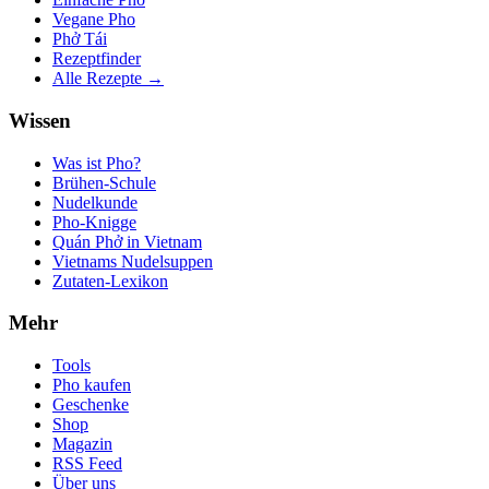
Vegane Pho
Phở Tái
Rezeptfinder
Alle Rezepte →
Wissen
Was ist Pho?
Brühen-Schule
Nudelkunde
Pho-Knigge
Quán Phở in Vietnam
Vietnams Nudelsuppen
Zutaten-Lexikon
Mehr
Tools
Pho kaufen
Geschenke
Shop
Magazin
RSS Feed
Über uns