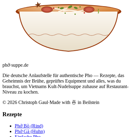
phở
·
suppe
.de
Die deutsche Anlaufstelle für authentische Pho — Rezepte, das
Geheimnis der Brühe, geprüftes Equipment und alles, was du
brauchst, um Vietnams Kult-Nudelsuppe zuhause auf Restaurant-
Niveau zu kochen.
© 2026 Christoph Gaul
·
Made with 🍜 in Beilstein
Rezepte
Phở Bò (Rind)
Phở Gà (Huhn)
Einfache Pho