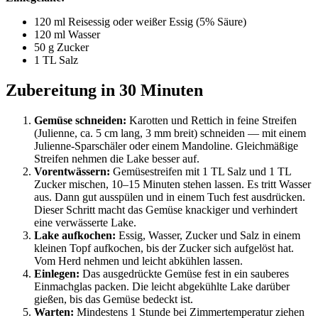
120 ml Reisessig oder weißer Essig (5% Säure)
120 ml Wasser
50 g Zucker
1 TL Salz
Zubereitung in 30 Minuten
Gemüse schneiden:
Karotten und Rettich in feine Streifen
(Julienne, ca. 5 cm lang, 3 mm breit) schneiden — mit einem
Julienne-Sparschäler oder einem Mandoline. Gleichmäßige
Streifen nehmen die Lake besser auf.
Vorentwässern:
Gemüsestreifen mit 1 TL Salz und 1 TL
Zucker mischen, 10–15 Minuten stehen lassen. Es tritt Wasser
aus. Dann gut ausspülen und in einem Tuch fest ausdrücken.
Dieser Schritt macht das Gemüse knackiger und verhindert
eine verwässerte Lake.
Lake aufkochen:
Essig, Wasser, Zucker und Salz in einem
kleinen Topf aufkochen, bis der Zucker sich aufgelöst hat.
Vom Herd nehmen und leicht abkühlen lassen.
Einlegen:
Das ausgedrückte Gemüse fest in ein sauberes
Einmachglas packen. Die leicht abgekühlte Lake darüber
gießen, bis das Gemüse bedeckt ist.
Warten:
Mindestens 1 Stunde bei Zimmertemperatur ziehen