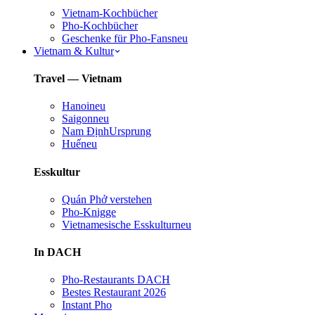
Vietnam-Kochbücher
Pho-Kochbücher
Geschenke für Pho-Fans
neu
Vietnam & Kultur
Travel — Vietnam
Hanoi
neu
Saigon
neu
Nam Định
Ursprung
Huế
neu
Esskultur
Quán Phở verstehen
Pho-Knigge
Vietnamesische Esskultur
neu
In DACH
Pho-Restaurants DACH
Bestes Restaurant 2026
Instant Pho