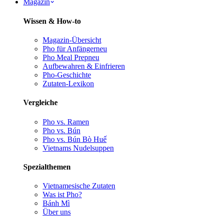
Magazin
Wissen & How-to
Magazin-Übersicht
Pho für Anfänger
neu
Pho Meal Prep
neu
Aufbewahren & Einfrieren
Pho-Geschichte
Zutaten-Lexikon
Vergleiche
Pho vs. Ramen
Pho vs. Bún
Pho vs. Bún Bò Huế
Vietnams Nudelsuppen
Spezialthemen
Vietnamesische Zutaten
Was ist Pho?
Bánh Mì
Über uns