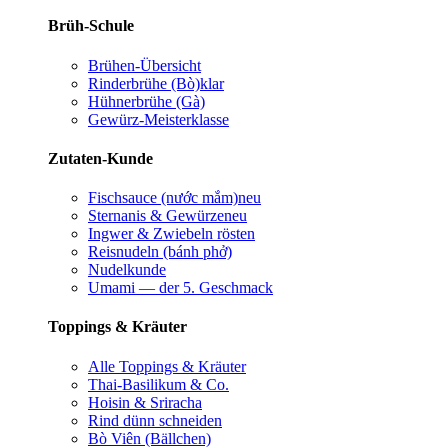
Brüh-Schule
Brühen-Übersicht
Rinderbrühe (Bò)
klar
Hühnerbrühe (Gà)
Gewürz-Meisterklasse
Zutaten-Kunde
Fischsauce (nước mắm)
neu
Sternanis & Gewürze
neu
Ingwer & Zwiebeln rösten
Reisnudeln (bánh phở)
Nudelkunde
Umami — der 5. Geschmack
Toppings & Kräuter
Alle Toppings & Kräuter
Thai-Basilikum & Co.
Hoisin & Sriracha
Rind dünn schneiden
Bò Viên (Bällchen)