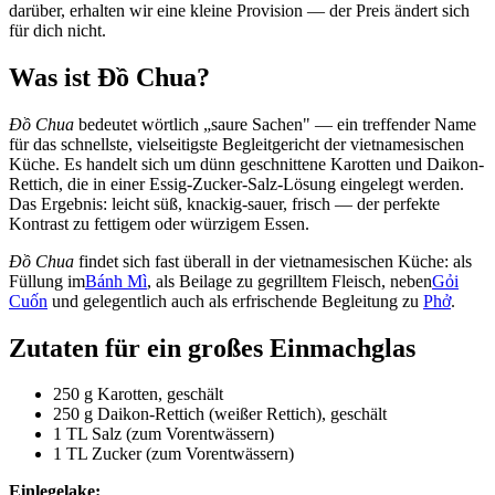
darüber, erhalten wir eine kleine Provision — der Preis ändert sich
für dich nicht.
Was ist Đồ Chua?
Đồ Chua
bedeutet wörtlich „saure Sachen" — ein treffender Name
für das schnellste, vielseitigste Begleitgericht der vietnamesischen
Küche. Es handelt sich um dünn geschnittene Karotten und Daikon-
Rettich, die in einer Essig-Zucker-Salz-Lösung eingelegt werden.
Das Ergebnis: leicht süß, knackig-sauer, frisch — der perfekte
Kontrast zu fettigem oder würzigem Essen.
Đồ Chua
findet sich fast überall in der vietnamesischen Küche: als
Füllung im
Bánh Mì
, als Beilage zu gegrilltem Fleisch, neben
Gỏi
Cuốn
und gelegentlich auch als erfrischende Begleitung zu
Phở
.
Zutaten für ein großes Einmachglas
250 g Karotten, geschält
250 g Daikon-Rettich (weißer Rettich), geschält
1 TL Salz (zum Vorentwässern)
1 TL Zucker (zum Vorentwässern)
Einlegelake: