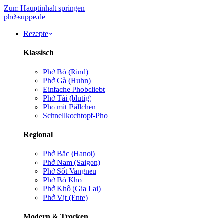
Zum Hauptinhalt springen
phở
·
suppe
.de
Rezepte
Klassisch
Phở Bò (Rind)
Phở Gà (Huhn)
Einfache Pho
beliebt
Phở Tái (blutig)
Pho mit Bällchen
Schnellkochtopf-Pho
Regional
Phở Bắc (Hanoi)
Phở Nam (Saigon)
Phở Sốt Vang
neu
Phở Bò Kho
Phở Khô (Gia Lai)
Phở Vịt (Ente)
Modern & Trocken