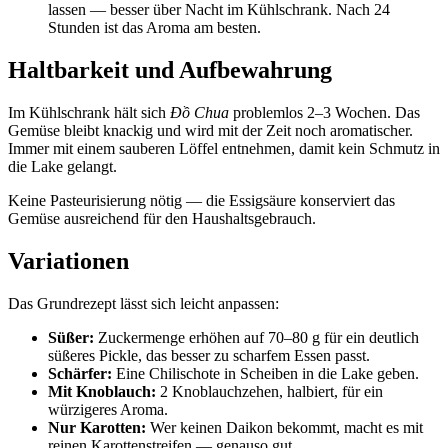
lassen — besser über Nacht im Kühlschrank. Nach 24
Stunden ist das Aroma am besten.
Haltbarkeit und Aufbewahrung
Im Kühlschrank hält sich
Đồ Chua
problemlos 2–3 Wochen. Das
Gemüse bleibt knackig und wird mit der Zeit noch aromatischer.
Immer mit einem sauberen Löffel entnehmen, damit kein Schmutz in
die Lake gelangt.
Keine Pasteurisierung nötig — die Essigsäure konserviert das
Gemüse ausreichend für den Haushaltsgebrauch.
Variationen
Das Grundrezept lässt sich leicht anpassen:
Süßer:
Zuckermenge erhöhen auf 70–80 g für ein deutlich
süßeres Pickle, das besser zu scharfem Essen passt.
Schärfer:
Eine Chilischote in Scheiben in die Lake geben.
Mit Knoblauch:
2 Knoblauchzehen, halbiert, für ein
würzigeres Aroma.
Nur Karotten:
Wer keinen Daikon bekommt, macht es mit
reinen Karottenstreifen — genauso gut.