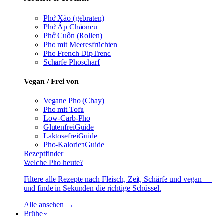
Phở Xào (gebraten)
Phở Áp Chảo
neu
Phở Cuốn (Rollen)
Pho mit Meeresfrüchten
Pho French Dip
Trend
Scharfe Pho
scharf
Vegan / Frei von
Vegane Pho (Chay)
Pho mit Tofu
Low-Carb-Pho
Glutenfrei
Guide
Laktosefrei
Guide
Pho-Kalorien
Guide
Rezeptfinder
Welche Pho heute?
Filtere alle Rezepte nach Fleisch, Zeit, Schärfe und vegan —
und finde in Sekunden die richtige Schüssel.
Alle ansehen →
Brühe